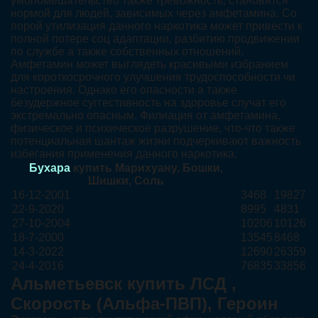
умопомешательство также тревожность, становятся
нормой для людей, зависимых через амфетамина. Со
порой утилизация данного наркотика может привести к
полной потере соц адаптации, разбитию продвижении
по службе а также собственных отношений.
Амфетамин может выглядеть красивыми избранием
для короткосрочного улучшения трудоспособности чи
настроения. Однако его опасности а также
безудержное суггестивность на здоровье случат его
экстремально опасным. Филиация от амфетамина,
физическое и психическое разрушение, что-что также
потенциальная шантаж жизни подчеркивают важность
избегания применения данного наркотика.
Бухара
купить Марихуану, Бошки,
Шишки, Соль
16-12-2001
3468
19827
22-9-2020
8995
4831
27-10-2004
10206
10126
18-7-2000
13545
8468
14-3-2022
12690
26359
24-4-2016
76835
33856
Альметьевск купить ЛСД ,
Скорость (Альфа-ПВП), Героин