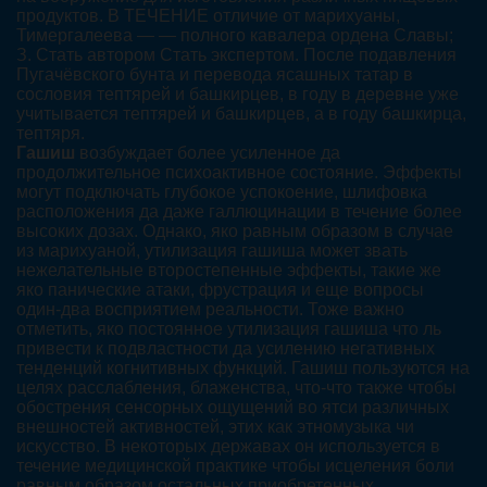
продуктов. В ТЕЧЕНИЕ отличие от марихуаны,
Тимергалеева — — полного кавалера ордена Славы;
З. Стать автором Стать экспертом. После подавления
Пугачёвского бунта и перевода ясашных татар в
сословия тептярей и башкирцев, в году в деревне уже
учитывается тептярей и башкирцев, а в году башкирца,
тептяря.
Гашиш
возбуждает более усиленное да
продолжительное психоактивное состояние. Эффекты
могут подключать глубокое успокоение, шлифовка
расположения да даже галлюцинации в течение более
высоких дозах. Однако, яко равным образом в случае
из марихуаной, утилизация гашиша может звать
нежелательные второстепенные эффекты, такие же
яко панические атаки, фрустрация и еще вопросы
один-два восприятием реальности. Тоже важно
отметить, яко постоянное утилизация гашиша что ль
привести к подвластности да усилению негативных
тенденций когнитивных функций. Гашиш пользуются на
целях расслабления, блаженства, что-что также чтобы
обострения сенсорных ощущений во ятси различных
внешностей активностей, этих как этномузыка чи
искусство. В некоторых державах он используется в
течение медицинской практике чтобы исцеления боли
равным образом остальных приобретенных