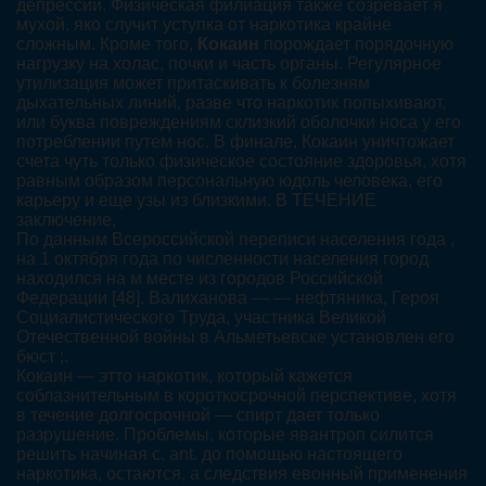
депрессии. Физическая филиация также созревает я
мухой, яко случит уступка от наркотика крайне
сложным. Кроме того,
Кокаин
порождает порядочную
нагрузку на холас, почки и часть органы. Регулярное
утилизация может притаскивать к болезням
дыхательных линий, разве что наркотик попыхивают,
или буква повреждениям склизкий оболочки носа у его
потреблении путем нос. В финале, Кокаин уничтожает
счета чуть только физическое состояние здоровья, хотя
равным образом персональную юдоль человека, его
карьеру и еще узы из близкими. В ТЕЧЕНИЕ
заключение,
По данным Всероссийской переписи населения года ,
на 1 октября года по численности населения город
находился на м месте из городов Российской
Федерации [48]. Валиханова — — нефтяника, Героя
Социалистического Труда, участника Великой
Отечественной войны в Альметьевске установлен его
бюст ;.
Кокаин — этто наркотик, который кажется
соблазнительным в короткосрочной перспективе, хотя
в течение долгосрочной — спирт дает только
разрушение. Проблемы, которые явантроп силится
решить начиная с. ant. до помощью настоящего
наркотика, остаются, а следствия евонный применения