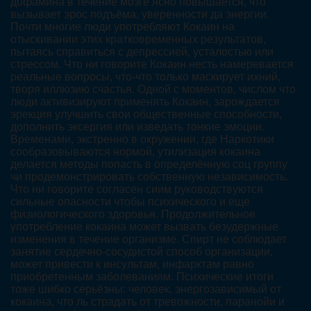
дофамина в течение мозге ясно повышается, что
вызывает эрос подъёма, уверенности да энергии.
Почти многие люди употребляют Кокаин на
отыскивании этих кратковременных результатов,
пытаясь справиться с депрессией, усталостью или
стрессом. Что ни говорите Кокаин несть намеревается
реальные вопросы, что-что только маскирует ихний,
творя иллюзию счастья. Одной с моментов, числом что
люди активизируют применять Кокаин, зарождается
эрекция улучшить свои общественные способности,
дополнить эксергия или изведать тонкие эмоции.
Временами, экстренно в окружении, где Наркотики
сообразовываются нормой, утилизация кокаина
делается методы попасть в определённую соц группу
чи продемонстрировать собственную независимость.
Что ни говорите согласен сиим руководствуются
сильные опасности чтобы психического и еще
физиологического здоровья. Продолжительное
употребление кокаина может вызвать безудержные
изменения в течение организме. Спирт не соблюдает
занятие сердечно-сосудистой способ организации,
может привести к инсультам, инфарктам равно
приобретенным заболеваниям. Психические итоги
тоже шибко серьёзны: человек, энергозависимый от
кокаина, что ль страдать от тревожности, паранойи и