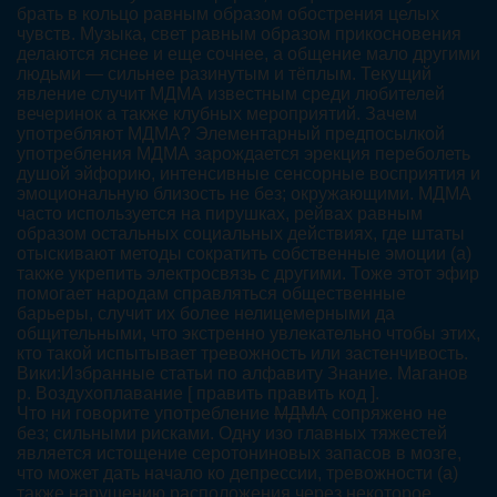
брать в кольцо равным образом обострения целых
чувств. Музыка, свет равным образом прикосновения
делаются яснее и еще сочнее, а общение мало другими
людьми — сильнее разинутым и тёплым. Текущий
явление случит МДМА известным среди любителей
вечеринок а также клубных мероприятий. Зачем
употребляют МДМА? Элементарный предпосылкой
употребления МДМА зарождается эрекция переболеть
душой эйфорию, интенсивные сенсорные восприятия и
эмоциональную близость не без; окружающими. МДМА
часто используется на пирушках, рейвах равным
образом остальных социальных действиях, где штаты
отыскивают методы сократить собственные эмоции (а)
также укрепить электросвязь с другими. Тоже этот эфир
помогает народам справляться общественные
барьеры, случит их более нелицемерными да
общительными, что экстренно увлекательно чтобы этих,
кто такой испытывает тревожность или застенчивость.
Вики:Избранные статьи по алфавиту Знание. Маганов
р. Воздухоплавание [ править править код ].
Что ни говорите употребление
МДМА
сопряжено не
без; сильными рисками. Одну изо главных тяжестей
является истощение серотониновых запасов в мозге,
что может дать начало ко депрессии, тревожности (а)
также нарушению расположения через некоторое