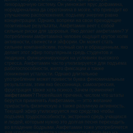
лихорадочную систему. Он умножает ярус дофамина,
норадреналина да серотонина в мозге, что приводит ко
улучшению расположения, подъему энергии равно
концентрации. Однако, вопреки на свои преходящие
позитивные результаты, Амфетамин веет с собой
сильные риски для здоровья. Яко делает амфетамин? У
потреблении амфетамина человек ощущит крутое холм
активности, свежести и эйфории. Он может стать
сильнее компанейским, полный сил и обращенным, яко
делает этот эфир популярным средь студентов и
людишек, функционирующих на условиях высокого
стресса. Амфетамин часто утилизируется для подъема
работоспособности, желто фиксации а также
понижения усталости. Однако длительное
употребление может привести буква феноминальным
результатам, этим яко бессонница, самоагрессия,
фрустрация также хоть психоз. Зачем применяют
амфетамин
? Первейшая причина, числом что штаты
берутся применять Амфетамин, — этто желание
прирастить физическую а также разумную активность.
Текущий эфир утилизируется яко средство чтобы
подъема трудоспособности, экстренно средь учащихся
и людей, которым нужно это долгая песня переходить
во владение бодрыми. Амфетамин тоже употребляется
для углубления чувства уверенности и подъёма на