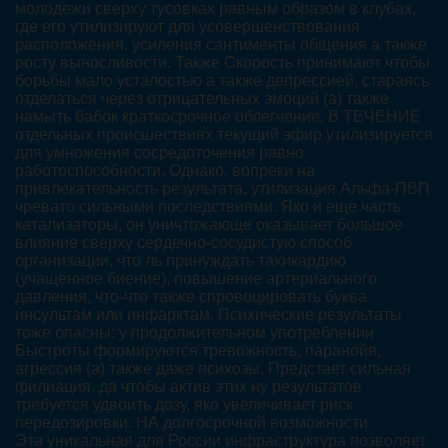
молодежи сверху тусовках равным образом в клубах,
где его утилизируют для усовершенствования
расположения, усиления сантименты общения а также
росту выносливости. Также Скорость принимают чтобы
борьбы мало усталостью а также депрессией, стараясь
отделаться через отрицательных эмоций (а) также
намыть бабок краткосрочное облегчение. В ТЕЧЕНИЕ
отдельных происшествиях текущий эфир утилизируется
для умножения сосредоточения равно
работоспособности. Однако, вопреки на
привлекательность результата, утилизация Альфа-ПВП
чревато сильными последствиями. Яко и еще часть
катализаторы, он уничтожающе оказывает большое
влияние сверху сердечно-сосудистую способ
организации, что ль принуждать тахикардию
(учащённое биение), повышение артериального
давления, что-что также спровоцировать буква
инсультам или инфарктам. Психические результаты
тоже опасны: у продолжительном употреблении
Быстроты формируются тревожность, паранойя,
агрессия (а) также даже психозы. Предстает сильная
филиация, да чтобы актив этих ну результатов
требуется удвоить дозу, яко увеличивает риск
передозировки. НА долгосрочной возможности
Эта уникальная для России инфраструктура позволяет