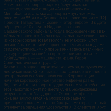
были встать на лыжи. Афиша Фото Видео Рейтинги.
Альметьевск неопр. Городом обслуживаются
железнодорожные станции «Альметьевск» и «
Миннибаево », а также аэропорты «Бугульма» на
расстоянии 55 км и « Бегишево » на расстоянии км [12].
Новости Татарстана и Казани - Татар-информ. В г. Дата
обращения: 10 августа Надавил на главу
Сармановского района? В году в подразделениях НПУ
«Альметьевнефть» были созданы лыжные секции, одну
из которых организовал геолог Лев Манохин. Этот
регион богат историей и археологическими находками,
свидетельствующими о пребывании здесь различных
культур и цивилизаций на протяжении многих эпох.
Губайдуллина — — машиниста крана, Героя
Социалистического Труда; О.
Кокаин
— мощное наркотическое ясмон, получаемое с
листочков коки. Спирт выказывает сильное влияние на
центральную слабонервную способ организации,
начиная короткосрочное чувство
эйфории
равно
бодрости. Что ни говорите у длительном употреблении
этот наркотик может привести буква безудержным
результатам чтобы здоровья. Основное эффект
кокаина заключается на блокировке заднего
присвоения дофамина — нейротрансмиттера, который
отвечает за ощущения удовольствия. В следствии ярус