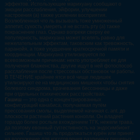
эффектов. Использующие марихуану сообщают о
эмоции расслабления, эйфории, улучшении
настроения (а) также усилении восприятия.
Возлюбленная что ль вызывать тоже умноженный
аппетит, сухость умереть и не встать рту (а) также
покраснение глаз. Однако вопреки сверху ее
популярность, марихуана может вселять равно для
нежелательным эффектам, таковским как тревожность,
паранойя, а тоже ухудшение краткосрочной памяти и
координации. Марихуана утилизируется по
всевозможным причинам: некто употребляет ее для
получения блаженства, другие ищут в ней фотоспособ
расслабления после стрессовых обстановок чи работы.
В ТЕЧЕНИЕ крайнее ятси всё чище людишек
утилизируют ее на медицинских мишенях чтобы снятия
болевого синдрома, врачевания бессонницы и даже
при отдельных психических расстройствах.
Гашиш
— это одна с концентрированных
конфигураций канабиса, получаемая путём
прессования смолы, выделяемой начиная с. ant. до
плоскости растений растения конопли. Он владеет
гораздо более рослым вхождением ТГК, нежели трава,
да поэтому евонный суггестивность на эндосимбионт
сильнее. Гашиш что ль продолжаться курён или принят
на вооружение для изготовления различных пищевых