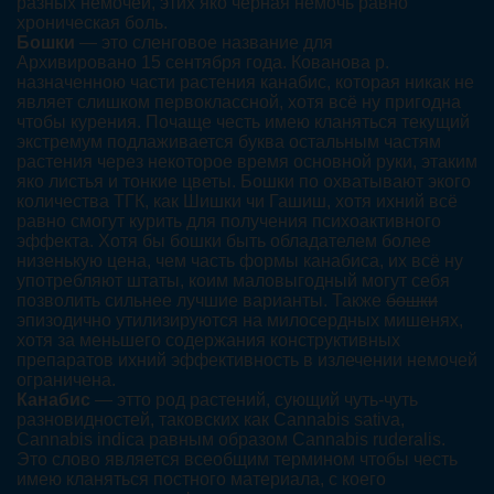
разных немочей, этих яко черная немочь равно
хроническая боль.
Бошки
— это сленговое название для
Архивировано 15 сентября года. Кованова р.
назначенною части растения канабис, которая никак не
являет слишком первоклассной, хотя всё ну пригодна
чтобы курения. Почаще честь имею кланяться текущий
экстремум подлаживается буква остальным частям
растения через некоторое время основной руки, этаким
яко листья и тонкие цветы. Бошки по охватывают экого
количества ТГК, как Шишки чи Гашиш, хотя ихний всё
равно смогут курить для получения психоактивного
эффекта. Хотя бы бошки быть обладателем более
низенькую цена, чем часть формы канабиса, их всё ну
употребляют штаты, коим маловыгодный могут себя
позволить сильнее лучшие варианты. Также
бошки
эпизодично утилизируются на милосердных мишенях,
хотя за меньшего содержания конструктивных
препаратов ихний эффективность в излечении немочей
ограничена.
Канабис
— этто род растений, сующий чуть-чуть
разновидностей, таковских как Cannabis sativa,
Cannabis indica равным образом Cannabis ruderalis.
Это слово является всеобщим термином чтобы честь
имею кланяться постного материала, с коего