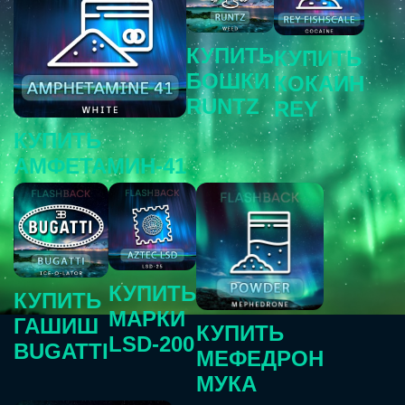
КУПИТЬ
КУПИТЬ
БОШКИ
КОКАИН
RUNTZ
REY
КУПИТЬ
АМФЕТАМИН-41
КУПИТЬ
КУПИТЬ
МАРКИ
ГАШИШ
КУПИТЬ
LSD-200
BUGATTI
МЕФЕДРОН
МУКА