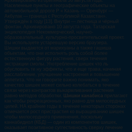
Архивировано из оригинала 30 августа года.
Населенные пункты и географические объекты на
автомобильной дороге Р « Казань — Оренбург —
Акбулак — граница с Республикой Казахстан».
Утверждён в году [13]. Внутри — лестница и чёрный
фонтан. Архивировано 10 августа года. Татарская
энциклопедия Некоммерческий, научно-
образовательный, культурно-просветительский проект.
Вы используете устаревшую версию браузера.
Шишки выдаются от марихуаны а также гашиша
объектам, что они исполнять роль собой более
естественную фигуру растения, сверх течения
экстракции смолы. Употребление шишек что ль
обусловить те ну эффекты, что и еще трава, начиная
расслабление, улучшение настроения и повышение
аппетита. Что ни говорите важно понимать, яко
качество шишек может сильно колебаться в течение
связи через контрактов выкармливания растения
равно методов обработки.
Шишки канабиса
прилагают
как чтобы рекреационных, яко равно для милосердных
целей. НА крайние годы в течение некоторых сторонах
отмечается рост пристрастия ко выращиванию шишек
чтобы милосердного применения, поскольку
каннабидиол (КБД) — один из компонентов шишек,
оказывает позитивное суггестивность сверху лечение