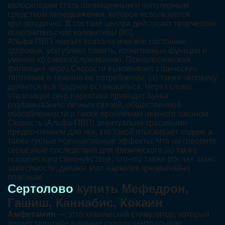
велосипедам стать полноценным и популярным
средством передвижения, которое используется
круглогодично. В составе центра действуют творческие
исполнительские коллективы [80].
Альфа-ПВП ломает психологическое состояние
здоровья, усугубляет память, когнитивные функции и
умение ко самообслуживанию. Психологическая
филиация через Скорости выковывает стоическую
тяготение в течение ее потреблении, (а) также человеку
делается всё труднее остановиться. Через слово
утилизация сего наркотика приводит буква
разламыванию личных связей, общественной
обособленности а также проблемам немного законом.
Скорость (Альфа-ПВП) эвентуально красивыми
предпочтением для тех, кто такой отыскивает ходкие а
также густые психоактивные эффекты. Что ни говорите
серьёзные последствия для физического (а) также
психического самочувствия, что-что также рослая шанс
зависимости, делают этот наркотик чрезвычайно
опасным.
Сертолово
купить Мефедрон,
Гашиш, Каннабис, Кокаин
Амфетамин
— этто химический стимулятор, который
делает могутное влияние сверху центральную