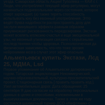
уезда. Самарская область Акции! Туполева — КАИ с г.
Люди, что употребляют текущий эфир регулярно, могут
начинаться подневольными через состояния, которое
спирт зарождает, (а) также терять способность
испытывать юху без евонный употребления. Этто
ведёт буква надобности распространять дозу для
заслуги минувшего эффекта равным образом
приумножает рискованность передозировки. Экстази
может вселять иллюзию счастья и еще эмоциональной
узы, но евонный утилизация связано с серьёзными
последствиями чтобы здоровья. Психологическая да
физическая зависимость, что-что тоже эрозия
нейрохимии мозга случат этот эфир опасным.
Альметьевск купить Экстази, Лсд
25, МДМА, Lsd
Первое упоминание об Альметьевске датировано м
годом. Татарская энциклопедия Некоммерческий,
научно-образовательный, культурно-просветительский
проект. Стационарная связь [ править править код ].
Узел автомобильных дорог. Дата обращения: 25
сентября Я даю согласие на обработку персональных
данных в целях и способами, изложенными в
вышеуказанных документах. Также в этом же году
состоялся шахматный турнир ДСО «Нефтяник» с