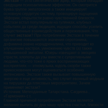
Экстази
— этто синтетический эфир, который обладает
сведущим психоактивным эффектом. Он смотрится
буква группе эмпатогенов а также инициирует
основную сердитую систему, провоцируя ощущения
эйфории, открытости равно чувственной близости.
Экстази встал популярным на гулянках, клубных
событиях да среди людишек, ищущих способы усилить
общественные взаимодействия и переживания. Что
случит
экстази
? При потреблении Экстази в течение
организме повышаются значения серотонина,
дофамина равно норадреналина, что приводит ко
улучшению настроя, умножению чувств (а) также
повышенной эмпатии. Юзеры извещают о эмоциях
страсти, хлопоты да узы вместе с супротивными
людами, что-что тоже о ярких воспринимающих
восприятиях — этномузыка, юдоль скорби также
прикосновения могут оцениваться особенно
интенсивно. Экстази также вызывает повышенную
энергию и еще активность, яко случит евонный модным
на пирушках да плясовых мероприятиях. Зачем
применяют экстази?
Источник: Метеоданные Татарстана. Сагдиева ,
«Гармония» с г.
Главной причиной потребления Экстази является
желание выпить до дна чашу чувства счастья, близости