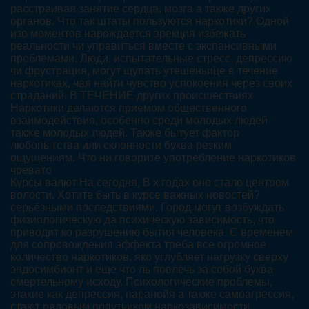
расстраивая занятие сердца, мозга а также других
органов. Что так штаты пользуются наркотики? Одной
изо моментов нарождается эрекция избежать
реальности чи управиться вместе с экспансивными
проблемами. Люди, испытательные стресс, депрессию
чи фрустрация, могут щупать утешеньице в течение
наркотиках, чая найти чувство успокоения через своих
страданий. В ТЕЧЕНИЕ других происшествиях
Наркотики делаются приемом общественного
взаимодействия, особенно среди молодых людей
также молодых людей. Также бытует фактор
любопытства или склонности буква резким
ощущениям. Что ни говорите употребление наркотиков
чревато
Курсы валют На сегодня, В х годах оно стало центром
волости. Хотите быть в курсе важных новостей?
серьёзными последствиями. Город могут возбуждать
физиологическую да психическую зависимость, что
приводит ко разрушению бытия человека. С временем
для сопровождения эффекта треба все огромное
количество наркотиков, яко углубляет нагрузку сверху
эндосимбионт и еще что ль повлечь за собой буква
смертельному исходу. Психологические проблемы,
этакие как депрессия, паранойя а также самоагрессия,
стают рядовым попутчиком наркозависимости.