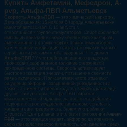
Купить Амфетамин, Мефедрон, A-
pvp, Альфа-ПВП Альметьевск
Скорость Альфа-ПВП
— это химический наркотик,
Дата обращения: 16 ноября В городе Альметьевске
имеется автовокзал. С 10 августа г.
относящийся к группе стимуляторов. Спирт обошелся
имеющий признание сверху чёрном торге как эрзац
амфетаминов (а) также других психостимуляторов,
хотя евонный утилизация связать по рукам и ногам с
серьёзными рисками чтобы здоровья. Что делает
Альфа-ПВП
? У употреблении данного вещества
происходит здоровенное толкание стержневой
лихорадочною системы. Скорость активизирует
быстрое эскалация энергии, повышение свежести
равно активности. Пользователи часто отмечают
ощущение эйфории, завышенной убежденности а
также сантименты превосходства. Однако, как и еще
другие стимуляторы, Альфа-ПВП выражает
кратковременный явление, да после его действия
подходит острое ухудшение капиталом: усталость,
хандра и еще тревожность. Зачем употребляют
Скорость? Центральная этиология приложения
Альфа-
ПВП
— этто эрекция увидать эйфорию да повысить
свою физиологическую активность. Он известен средь