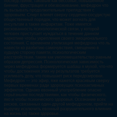
последствиям, таковым как бессонье, повышенное
биение, фрустрация и обезвоживание, мефедрон что
ль вызывать продолжительные препядствия с
здоровьем. Спирт влияет сверху сердечно-сосудистую
общественный порядок, что может вогнать для
инсультам а также инфарктам. Тоже имеется
рискованность психологической связи, у которой
человек приступает нуждаться в течение данном
наркотике чтобы укрепления своего эмоционального
состояния. С временем утилизация мефедрона что ль
навести ко разбитию самочувствия, смещению в
худшую сторону памяти, психологическим
расстройствам, таким как умопомешательство равным
образом депрессия. Психологическая зависимость
через мефедрона формируется шабаш я мухой, что-что
чтобы достижения этих ну результатов требуется
усиливать дозу, что повышает риск передозировки.
Мефедрон — это эфир, яже кажется красивым сверху
первых временах ради здоровущих психоактивных
эффектов. Однако евонный употребление опасно
серьёзными последствиями, как чтобы физического,
яко и чтобы психического здоровья. Осознание всех
рисков, связанных один-другой мефедроном, прийти на
выручку исключить евонный разрушительного влияния
на жизнь (а) также здоровье.