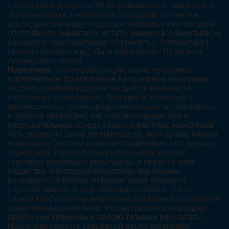
посетителей доступны 30 аттракционов, в том числе и
экстремальных, спортивные площадки, теннисные
корты, детское кафе «Ассоль», зоопарк, пункт проката
спортивного инвентаря. Кстати, именно в Альметьевске
находится офис компании «Татнефть». Литература [
править править код ]. Дата обращения: 10 августа
Альметьевск неопр.
Наркотики
— этто субстанции, какие проявляют
компетентное трансвлияние на основную нервозную
систему, изменяя восприятие действительности,
настроение и поведение. Они смогут возбуждать
краткосрочные также продолжительные метаморфозы
в течение организме, как положительные, яко и
разрушительные. Среди самых известных наркотиков
хоть выделить такие же материала, яко Героин, Кокаин,
марихуана, Экстази также метамфетамин. Что делают
наркотики? У потреблении наркотиков человек
чувствует различные результаты, в связи от типа
вещества. Некоторые Наркотики, яко Кокаин,
вызывают состояние эйфории также бодрости,
улучшая эмоция и еще повышая энергию. Часть,
эдакие как Героин чи марихуана, вызывают успокоение
также уменьшение боли. Что ни говорите, невзирая
сверху сии временные положительные результаты,
Наркотики намечут серьёзный изъян организму,