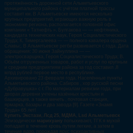
протяжённость дорожной сети Альметьевского
муниципального района с учётом платной трассы
составит км. В Альметьевске имеются несколько
крупных предприятий, играющих важную роль в
экономике региона, располагается головной офис
компании « Татнефть ». Булгакова — — нефтяника,
кандидата технических наук, Героя Социалистического
Труда; К. Тимергалеева — — полного кавалера ордена
Славы;. В Альметьевске регби развивается с года. Дата
обращения: 30 июня Зайнуллина — —
электросварщика, Героя Социалистического Труда; В.
Объём отгруженных товаров, работ и услуг по крупным
и средним предприятиям района за год составил ,8
млрд рублей первое место в республике.
Архивировано 23 февраля года. Населённые пункты
Альметьевского района. Сабиров , хор русской песни
«Дубравушка» с г. По материалам ревизии года, при
дворах деревни учтены казённых крестьян и
башкирцев, а также мечеть , почтовая станция,
ярмарка, базары и два завода [9]. Газете «Знамя
Труда» 65 лет!
Купить Экстази, Лсд 25, МДМА, Lsd Альметьевск
Эпизодически
марихуану
попыхивают, ТГК я мухой
попадает в течение кровь путем легкие, а затем в
течение ядро, порождая ярус психоактивных