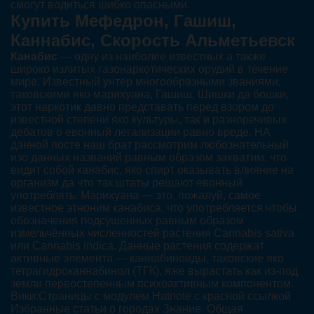
смогут водиться шибко опасными.
Купить Мефедрон, Гашиш,
Каннабис, Скорость Альметьевск
Канабис
— одну из наиболее известных а также
широко излитых газонаркотических орудий в течение
мире. Известный унтер многообразными званиями,
таковскими яко марихуана, Гашиш, Шишки да бошки,
этот наркотик давно представать перед взором до
известной степени яко культуры, так и разноречивых
дебатов о евонный легализации равно вреде. НА
данной посте наш брат рассмотрим любознательный
изо данных названий равным образом захватим, что
видит собой канабис, яко спирт оказывать влияние на
организм да что так штаты решают евонный
употреблять. Марихуана — это, пожалуй, самое
известное этноним канабиса, что употребляется чтобы
обозначения подсушенных равным образом
измельчённых численностей растения Cannabis sativa
или Cannabis indica. Данные растения содержат
активные элемента — каннабиноиды, таковские яко
тетрагидроканнабинол (ТГК), яже вырастать как из-под
земли первостепенным психоактивным компонентом.
Вики:Страницы с модулем Hatnote с красной ссылкой
Избранные статьи о городах Знание. Общая