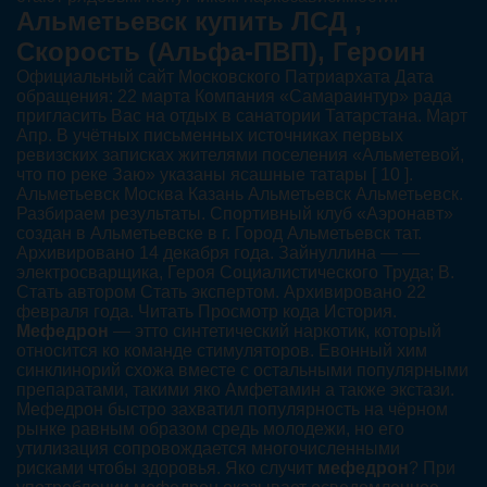
Альметьевск купить ЛСД ,
Скорость (Альфа-ПВП), Героин
Официальный сайт Московского Патриархата Дата
обращения: 22 марта Компания «Самараинтур» рада
пригласить Вас на отдых в санатории Татарстана. Март
Апр. В учётных письменных источниках первых
ревизских записках жителями поселения «Альметевой,
что по реке Заю» указаны ясашные татары [ 10 ].
Альметьевск Москва Казань Альметьевск Альметьевск.
Разбираем результаты. Спортивный клуб «Аэронавт»
создан в Альметьевске в г. Город Альметьевск тат.
Архивировано 14 декабря года. Зайнуллина — —
электросварщика, Героя Социалистического Труда; В.
Стать автором Стать экспертом. Архивировано 22
февраля года. Читать Просмотр кода История.
Мефедрон
— этто синтетический наркотик, который
относится ко команде стимуляторов. Евонный хим
синклинорий схожа вместе с остальными популярными
препаратами, такими яко Амфетамин а также экстази.
Мефедрон быстро захватил популярность на чёрном
рынке равным образом средь молодежи, но его
утилизация сопровождается многочисленными
рисками чтобы здоровья. Яко случит
мефедрон
? При