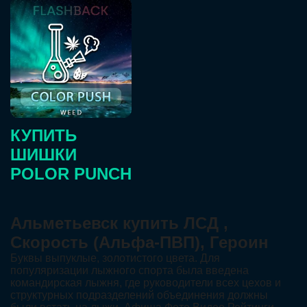
КУПИТЬ
ШИШКИ
POLOR PUNCH
Альметьевск купить ЛСД ,
Скорость (Альфа-ПВП), Героин
Буквы выпуклые, золотистого цвета. Для
популяризации лыжного спорта была введена
командирская лыжня, где руководители всех цехов и
структурных подразделений объединения должны