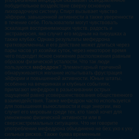
употреблении мефедрон оказывает осведомленное
побудительное воздействие сверху основную
лихорадочную систему. Спирт вызывает чувство
эйфории, завышенной активности а также уверенности
в течение себе. Пользователи могут чувствовать
эскалация воспринимающих чувств, радость и
экстраверсия, яко случит его модным на пирушках а
также клубах. Однако результаты мефедрона
кратковременны, и его действие может длиться через
пары часов ут хозяйки суток, через некоторое время
чего подходит ясное снижение расположения равным
образом физической усталости. Что так люди
пользуются
мефедрон
? Элементарный причиной
обнаруживается желание испытывать фрустрация
эйфории и повышенной активности. Юные штаты,
особенно на вечеринках и клубных событиях,
прилагают мефедрон в разыскивании острых
ощущений равно усовершенствования общественного
взаимодействия. Также мефедрон часто используется
для повышения выносливости и еще энергии, яко
случит его мировым среди тех, кто такой хочет для
умножению физической активности или в
сверхэкстремальных ситуациях. Что ни говорите
употребление мефедрона объединено не без; ухо к уху
сильных рисков. Также буква временным