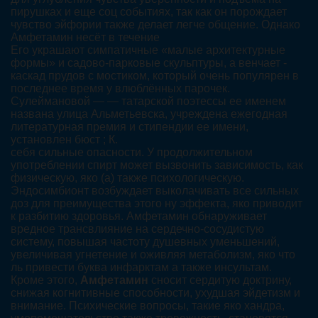
пирушках и еще соц событиях, так как он порождает
чувство эйфории также делает легче общение. Однако
Амфетамин несёт в течение
Его украшают симпатичные «малые архитектурные
формы» и садово-парковые скульптуры, а венчает -
каскад прудов с мостиком, который очень популярен в
последнее время у влюблённых парочек.
Сулеймановой — — татарской поэтессы ее именем
названа улица Альметьевска, учреждена ежегодная
литературная премия и стипендии ее имени,
установлен бюст ; К.
себя сильные опасности. У продолжительном
употреблении спирт может вызвонить зависимость, как
физическую, яко (а) также психологическую.
Эндосимбионт возбуждает выколачивать все сильных
доз для преимущества этого ну эффекта, яко приводит
к разбитию здоровья. Амфетамин обнаруживает
вредное трансвлияние на сердечно-сосудистую
систему, повышая частоту душевных уменьшений,
увеличивая угнетение и оживляя метаболизм, яко что
ль привести буква инфарктам а также инсультам.
Кроме этого,
Амфетамин
сносит сердитую доктрину,
снижая когнитивные способности, ухудшая эйдетизм и
внимание. Психические вопросы, такие яко хандра,