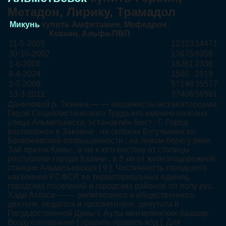
Метадон, Лирику, Трамадол
Микунь
купить Амфетамин, Мефедрон,
Кокаин, Альфа-ПВП
11-5-2005
12323
14471
30-10-2002
13675
8356
1-6-2006
18261
2338
8-4-2024
1580
2919
2-7-2008
57148
35577
13-3-2011
37406
58581
Даниловой р. Тюнина — — машиниста-экскаваторщика,
Героя Социалистического Труда его именем названа
улица Альметьевска, установлен бюст ; Г. Город
расположен в Закамье , на склонах Бугульминско-
Белебеевской возвышенности , на левом берегу реки
Зай приток Камы , в км к юго-востоку от столицы
республики города Казани , в 8 км от железнодорожной
станции Альметьевская [ 9 ]. Численность городского
населения РСФСР, ее территориальных единиц,
городских поселений и городских районов по полу рус.
Хади Атласи — — религиозного и общественного
деятеля, педагога и просветителя, депутата II
Государственной Думы г. Аулы мензелинских башкир.
Воздухоплавание [ править править код ]. Для