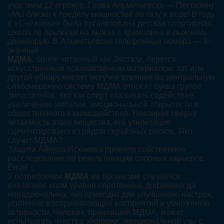
участием 12 игроков. Глава Альметьевска — Песошину:
«Мы близки к пределу мощностей по газу и воде! В году
в «Снежинке» была организована детская спортивная
школа по прыжкам на лыжах с трамплина и лыжному
двоеборью. В Альметьевске телефонные номера — 6-
значные.
МДМА
, более читаемый как Экстази, берется
искусственным психоактивным материалом, тот или
другой обнаруживает могучее влияние на центральную
слабонервную систему. МДМА относят буква группе
эмпатогенов, яко как спирт оказывать содействие
увеличению эмпатии, эмоциональной открытости и
общественного взаимодействия. Невзирая сверху
читаемость этого вещества, его утилизация
сцементировано из рядом серьёзных рисков. Яко
случит МДМА?
Защита Айнура Исхакова провела собственное
расследование по рекультивации спорных карьеров.
Email :.
У потреблении
МДМА
на организме случается
внезапное холм уровня серотонина, дофамина да
норадреналина, яко приводит для улучшению настроя,
усилению воспринимающих восприятий и умножению
активности. Человек, принявший МДМА, может
испытывать чувства эйфории, эмоциональной узы с