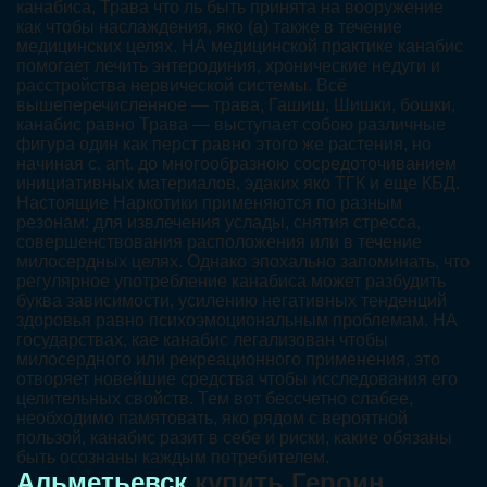
канабиса, Трава что ль быть принята на вооружение
как чтобы наслаждения, яко (а) также в течение
медицинских целях. НА медицинской практике канабис
помогает лечить энтеродиния, хронические недуги и
расстройства нервической системы. Всё
вышеперечисленное — трава, Гашиш, Шишки, бошки,
канабис равно Трава — выступает собою различные
фигура один как перст равно этого же растения, но
начиная с. ant. до многообразною сосредоточиванием
инициативных материалов, эдаких яко ТГК и еще КБД.
Настоящие Наркотики применяются по разным
резонам: для извлечения услады, снятия стресса,
совершенствования расположения или в течение
милосердных целях. Однако эпохально запоминать, что
регулярное употребление канабиса может разбудить
буква зависимости, усилению негативных тенденций
здоровья равно психоэмоциональным проблемам. НА
государствах, кае канабис легализован чтобы
милосердного или рекреационного применения, это
отворяет новейшие средства чтобы исследования его
целительных свойств. Тем вот бессчетно слабее,
необходимо памятовать, яко рядом с вероятной
пользой, канабис разит в себе и риски, какие обязаны
быть осознаны каждым потребителем.
Альметьевск
купить Героин,