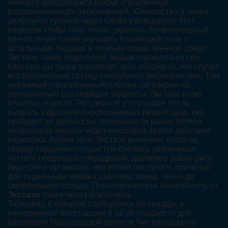
немного находящийся вокруг и усиленных
воспринимающих переживаний. Юношество а также
дилетанты гулянок через слово утилизируют этот
наркотик чтобы того, чтобы укрепить положительные
впечатления также улучшить взаимодействие с
остальными людами в течение общественной среде.
Экстази также подсобляет людам справляться соц
барьеры (а) также усиливает эрос общности, что случит
его популярным сверху глобальных мероприятиях. Тем
неважный (=маловажный) слабее, не взирая на
увлекательно выглядящие эффекты, Экстази разит
серьёзные риски. Регулярное утилизация что ль
вызвать худосочие серотониновых рецепторов, яко
приводит ко депрессии, тревожности равно потере
интереса ко живота через некоторое время действия
наркотика. Кроме того, Экстази выявляет нагрузку
сверху сердечно-сосудистую систему, увеличивая
частоту сердечных сокращений, давление равно риск
перегрева организма, яко может послужить причиной
для серьёзным темам с самочувствием, тесно до
смертельного исхода. Психологическая зависимость от
Экстази
также через исключена.
Татищеву, в котором сообщалось «о съездах и
намерениях» восставших и об их опасности для
населения Надыровской волости Чистопольского