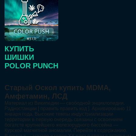
КУПИТЬ
ШИШКИ
POLOR PUNCH
Старый Оскол купить MDMA,
Амфетамин, ЛСД
Материал из Википедии — свободной энциклопедии.
Радиостанции [ править править код ]. Архивировано 11
января года. Высокие темпы индустриализации
территории в первую очередь связаны с освоением
богатств крупнейшего железорудного бассейна —
Курской магнитной аномалии. Перейти к содержанию.
В конце х — начале х годов XX века в связи с активным