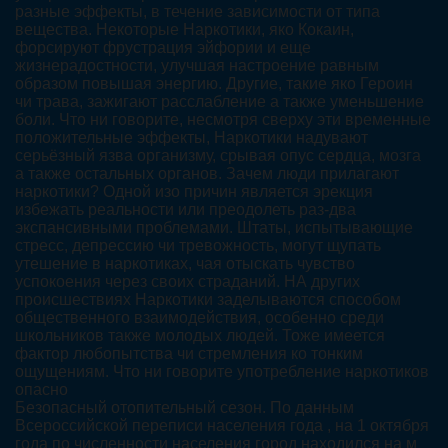
разные эффекты, в течение зависимости от типа
вещества. Некоторые Наркотики, яко Кокаин,
форсируют фрустрация эйфории и еще
жизнерадостности, улучшая настроение равным
образом повышая энергию. Другие, такие яко Героин
чи трава, зажигают расслабление а также уменьшение
боли. Что ни говорите, несмотря сверху эти временные
положительные эффекты, Наркотики надувают
серьёзный язва организму, срывая опус сердца, мозга
а также остальных органов. Зачем люди прилагают
наркотики? Одной изо причин является эрекция
избежать реальности или преодолеть раз-два
экспансивными проблемами. Штаты, испытывающие
стресс, депрессию чи тревожность, могут щупать
утешение в наркотиках, чая отыскать чувство
успокоения через своих страданий. НА других
происшествиях Наркотики заделываются способом
общественного взаимодействия, особенно среди
школьников также молодых людей. Тоже имеется
фактор любопытства чи стремления ко тонким
ощущениям. Что ни говорите употребление наркотиков
опасно
Безопасный отопительный сезон. По данным
Всероссийской переписи населения года , на 1 октября
года по численности населения город находился на м