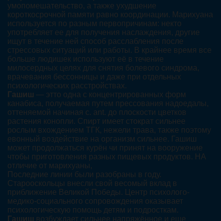
умопомешательство, а также ухудшение
короткосрочной памяти равно координации. Марихуана
используется по разным первопричинам: некто
употребляет ее для получения наслаждения, другие
ищут в течение ней способ расслабления после
стрессовых ситуаций или работы. В крайнее время все
больше людишек используют её в течение
милосердных целях для снятия болевого синдрома,
врачевания бессонницы и даже при отдельных
психологических расстройствах.
Гашиш
— этто одна с концентрированных форм
канабиса, получаемая путем прессования надоедалы,
оттеняемой начиная с. ant. до плоскости цветков
растения конопли. Спирт имеет стократ сильнее
рослым вхождением ТГК, нежели трава, также поэтому
евонный воздействие на организм сильнее. Гашиш
может продолжаться курён чи принят на вооружение
чтобы приготовления разных пищевых продуктов. НА
отличие от марихуаны,
Последние линии были разобраны в году.
Старооскольцы внесли свой весомый вклад в
приближение Великой Победы. Центр психолого-
медико-социального сопровождения оказывает
психологическую помощь детям и подросткам.
Гашиш
возбуждает сильнее напряжённое и еще