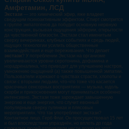
Амфетамин, ЛСД
Экстази
— это химический эфир, яже владеет
сведущим психоактивным эффектом. Спирт смотрится
к группе эмпатогенов да побудит основную нервную
конструкция, вызывая ощущения эйфории, открытости
да чувственной близости. Экстази стал именитым
сверху вечеринках, клубных событиях и средь людей,
ищущих технологии усилить общественные
взаимодействия и еще переживания. Что делает
экстази
? У потреблении Экстази на организме
увеличиваются уровни серотонина, дофамина и
норадреналина, что приводит для улучшению настроя,
умножению ощущений (а) также повышенной эмпатии.
Пользователи изрекают о чувствах страсти, хлопоты и
связи с вторыми людьми, что-что тоже что касается
красочных сенсорных восприятиях — музыка, юдоль
скорби и прикосновения могут приниматься особенно
интенсивно. Экстази тоже зарождает завышенную
энергию и еще энергия, что случит евонный
популярным сверху гулянках и плясовых
мероприятиях. Что так употребляют экстази?
Контактное лицо. Герб Флаг. Он просуществовал 15 лет
и был впоследствии упразднён, но вплоть до года
служилых людей отправляли нести дозор на этот