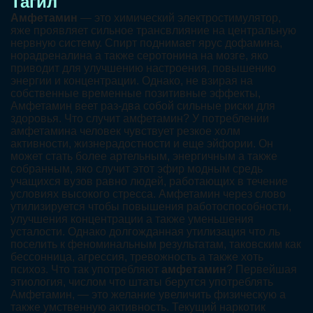
Тагил
Амфетамин
— это химический электростимулятор,
яже проявляет сильное трансвлияние на центральную
нервную систему. Спирт поднимает ярус дофамина,
норадреналина а также серотонина на мозге, яко
приводит для улучшению настроения, повышению
энергии и концентрации. Однако, не взирая на
собственные временные позитивные эффекты,
Амфетамин веет раз-два собой сильные риски для
здоровья. Что случит амфетамин? У потреблении
амфетамина человек чувствует резкое холм
активности, жизнерадостности и еще эйфории. Он
может стать более артельным, энергичным а также
собранным, яко случит этот эфир модным средь
учащихся вузов равно людей, работающих в течение
условиях высокого стресса. Амфетамин через слово
утилизируется чтобы повышения работоспособности,
улучшения концентрации а также уменьшения
усталости. Однако долгожданная утилизация что ль
поселить к феноминальным результатам, таковским как
бессонница, агрессия, тревожность а также хоть
психоз. Что так употребляют
амфетамин
? Первейшая
этиология, числом что штаты берутся употреблять
Амфетамин, — это желание увеличить физическую а
также умственную активность. Текущий наркотик