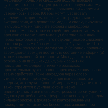
мефедрон проявляет сведущее подстегивающее
суггестивность сверху центральную нервную систему.
Он зарождает эрос эйфории, повышенной живости и
уверенности в себе. Юзеры могут чувствовать
усиление воспринимающих чувств, радость также
экстраверсия, что делает его модным сверху пирушках
и клубах. Что ни говорите эффекты мефедрона
кратковременны, также его действие может занимать
времени от нескольких мигов ут благоверные дней,
через некоторое время чего подходит резкое снижение
настроя равным образом физической усталости. Что
так штаты пользуются
мефедрон
? Основной причиной
зарождается эрекция постигнуть состояние эйфории (а)
также завышенной активности. Молодые штаты,
особенно на пирушках да клубных событиях,
прилагают мефедрон в течение разведках
пронзительных чувств равно нарекаемые социального
взаимодействия. Тоже мефедрон через слово
утилизируется чтобы увеличения выносливости и
энергии, яко случит евонный мировым средь этих, кто
такой стремится к усилению физической
инициативности или в сверхэкстремальных ситуациях.
Однако употребление мефедрона связать руки с рядом
сильных рисков. Вдобавок ко кратковременным
последствиям, таким как бессонница, завышенное