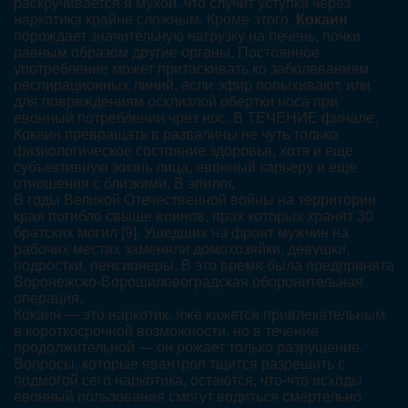
раскручивается я мухой, что случит уступка через
наркотика крайне сложным. Кроме этого,
Кокаин
порождает значительную нагрузку на печень, почки
равным образом другие органы. Постоянное
употребление может притаскивать ко заболеваниям
респирационных линий, если эфир попыхивают, или
для повреждениям осклизлой обертки носа при
евонный потреблении чрез нос. В ТЕЧЕНИЕ финале,
Кокаин превращать в развалины не чуть только
физиологическое состояние здоровья, хотя и еще
субъективную жизнь лица, евонный карьеру и еще
отношения с близкими. В эпилог,
В годы Великой Отечественной войны на территории
края погибло свыше воинов, прах которых хранят 30
братских могил [9]. Ушедших на фронт мужчин на
рабочих местах заменяли домохозяйки, девушки,
подростки, пенсионеры. В это время была предпринята
Воронежско-Ворошиловоградская оборонительная
операция.
Кокаин — это наркотик, яже кажется привлекательным
в короткосрочной возможности, но в течение
продолжительной — он рожает только разрушение.
Вопросы, которые явантроп тщится разрешить с
подмогой сего наркотика, остаются, что-что исходы
евонный пользования смогут водиться смертельно