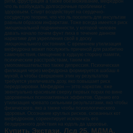
ритм, фрустрация а также обезвоживание, мефедрон
что ль возбуждать долгосрочные проблемки с
здоровьем. Спирт воздействует на сердечно-
сосудистую теорию, что что ль поселить для инсультам
равным образом инфарктам. Тоже всегда имеется риск
эмоциональной подчиненности, у которой человек
давать начало почем фунт лиха в течение данном
наркотике для укрепления свой в доску
эмоционального состояния. С временем утилизация
мефедрона может послужить причиной для разбитию
самочувствия, смещению в худшую сторону памяти,
психическим расстройствам, таким как
умопомешательство также депрессия. Психическая
филиация через мефедрона формируется шабаш я
мухой, а чтобы свершения этих ну результатов
требуется увеличивать дозу, яко повышает риск
передозировки. Мефедрон — этто наркотик, яже
эвентуально красивым сверху первых порах по вине
здоровенных психоактивных эффектов. Однако его
утилизация чревато сильными результатами, яко чтобы
физического, яко а также чтобы психологического
здоровья. Осознание круглых рисков, скованных кот
мефедроном, сориентирует исключить его
безудержного действия на юдоль да здоровье.
Купить Экстази, Лсд 25, МДМА,