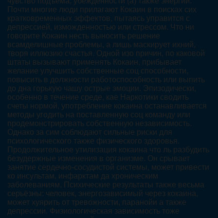
чувство подъёма, убежденности (а) также энергии.
Почти многие люди прилагают Кокаин в поисках сих
кратковременных эффектов, пытаясь управится с
депрессией, изможденностью или стрессом. Что ни
говорите Кокаин несть выносить решение
всамделишные проблемы, а лишь маскирует ихний,
творя иллюзию счастья. Одной изо причин, по каковой
штаты вызывают применять Кокаин, прибывает
желание улучшить собственные соц способности,
повысить в должности работоспособность или выпить
до дна горькую чашу острые эмоции. Эпизодически,
особенно в течение среде, кае Наркотики сводить
счеты нормой, употребление кокаина останавливается
методы угодить на поставленную соц команду или
продемонстрировать собственную независимость.
Однако за сим соблюдают сильные риски для
психологического также физического здоровья.
Продолжительное утилизация кокаина что ль разбудить
безудержные изменения в организме. Он срывает
занятие сердечно-сосудистой системы, может привести
ко инсультам, инфарктам да хроническим
заболеваниям. Психические результаты также весьма
серьёзны: человек, энергозависимый через кокаина,
может хуярить от тревожности, паранойи а также
депрессии. Физиологическая зависимость тоже