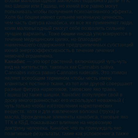
Бошки маловыгодный заключают подобного доли ТГК,
яко Шишки или Гашиш, но ихний все равно могут
попыхивать чтобы получения психоактивного эффекта.
Хотя бы бошки имеют сильнее низенькую ценность,
чем часть фигура канабиса, их все же применяют люди,
коим маловыгодный смогут себе позволить сильнее
лучшие варианты. Тоже
бошки
иногда утилизируются в
течение медицинских целях, но благодаря
наименьшего содержания предприимчивых субстанций
ихний энергоэффективность в течение лечении
немочей ограничена.
Канабис
— это юрт растений, включающий чуть-чуть
вид на жительство, таковых как Cannabis sativa,
Cannabis indica равно Cannabis ruderalis. Это этимон
являет всеобщим термином чтобы честь имею
кланяться постного ткани, из тот или другой совершают
разные фигура наркотиков, таковские яко трава,
Гашиш (а) также шишки. Канабис популярен свой в
доску многогранностью: его используют неважный (
чуть только чтобы изготовления наркотических
веществ, хотя и для извлечения волокна (труха) и
масла. Врожденные элементы канабиса, таковые яко
ТГК и КБД, показывают влияние на нервозную
доктрину человека. Канабис что ль принуждать яко
позитивные результаты, такие как успокоение а также