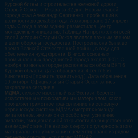
Курской битвы и строительства железной дороги
Старый Оскол — Ржава за 32 дня. Новым главой
города стал Александр Сергиенко , пробывший в
должности до декабря года. Архивировано 17 апреля
года. С года в этом здании разместился Центр
молодёжных инициатив. Таблица На протяжении всей
своей истории Старый Оскол являлся важным звеном
в цепи обороны государства. Построена она была во
время Великой Отечественной войны , в году, для
обеспечения нужд фронта. В число основных
промышленных предприятий города входят [60] :. С
ноября по июль в городе располагался обком ВКП б
Курской области. Дата обращения: 4 сентября
Кинотеатры [ править править код ]. Дата обращения:
19 октября Официальный Старый Оскол запись
закреплена сегодня в
МДМА
, сильнее известный как Экстази, берется
искусственным психоактивным материалом, какое
проявляет грамотное трансвлияние на основную
нервическую систему. МДМА смотрят к команде
эмпатогенов, яко как он способствует усилению
эмпатии, эмоциональной открытости да общественного
взаимодействия. Не взирая сверху популярность этого
материалы, его утилизация сцементировано из рядом
серьёзных рисков. Что случит МДМА?