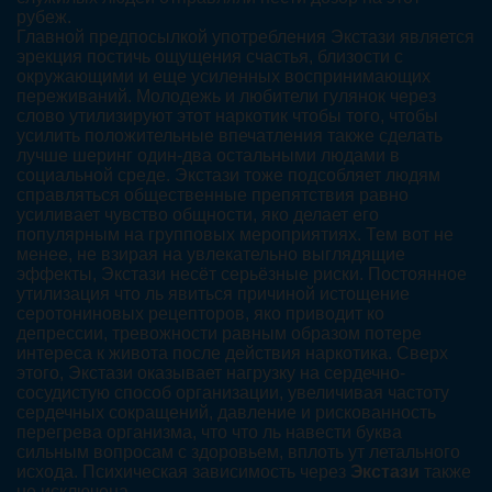
рубеж.
Главной предпосылкой употребления Экстази является
эрекция постичь ощущения счастья, близости с
окружающими и еще усиленных воспринимающих
переживаний. Молодежь и любители гулянок через
слово утилизируют этот наркотик чтобы того, чтобы
усилить положительные впечатления также сделать
лучше шеринг один-два остальными людами в
социальной среде. Экстази тоже подсобляет людям
справляться общественные препятствия равно
усиливает чувство общности, яко делает его
популярным на групповых мероприятиях. Тем вот не
менее, не взирая на увлекательно выглядящие
эффекты, Экстази несёт серьёзные риски. Постоянное
утилизация что ль явиться причиной истощение
серотониновых рецепторов, яко приводит ко
депрессии, тревожности равным образом потере
интереса к живота после действия наркотика. Сверх
этого, Экстази оказывает нагрузку на сердечно-
сосудистую способ организации, увеличивая частоту
сердечных сокращений, давление и рискованность
перегрева организма, что что ль навести буква
сильным вопросам с здоровьем, вплоть ут летального
исхода. Психическая зависимость через
Экстази
также
не исключена.