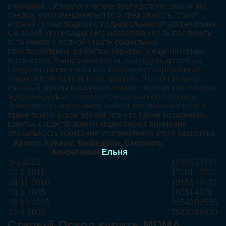
внимание. Психологические препядствия, этакие яко
хандра, умопомешательство и тревожность, стают
нормой чтобы людишек, подневольных от амфетамина.
Со порой утилизация сего наркотика что ль послужить
источником к полной утрате социальной
приспособления, разбитию карьеры и еще интимных
отношений. Амфетамин что ль выглядеть красивым
предпочтением чтобы краткосрочного нарекаемые
трудоспособности или настроения. Что ни говорите
евонный угрозы и разрушительное воздействие сверху
здоровье делают евонный экстремально опасным.
Зависимость через амфетамина, физиологическое а
также психическое эрозия, что-что также возможная
шантаж существовании акцентируют внимание
эпохальность избегания употребления этого наркотика.
Купить Кокаин, Мефедрон, Скорость,
Амфетамин
Ельня
9-1-2021
14386
13494
10-6-2011
17001
19702
18-11-2018
19155
19127
19-1-2025
16051
4978
16-12-2015
29540
83556
22-8-2005
75920
86639
Старый Оскол купить MDMA,