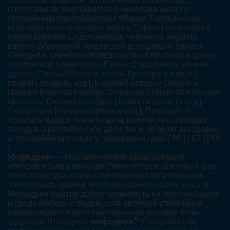
спортсменов: многократного чемпиона мира по
смешанным единоборствам Фёдора Емельяненко,
многократного чемпиона мира и Европы по боевому
самбо Кирилла Сидельникова, чемпиона мира по
версии Всемирной боксерской ассоциации Дениса
Лебедева, серебряной медалистки в прыжках в длину
Лондонской Олимпиады Елены Соколовой и многих
других. Старый Оскол в темах. Культура и отдых [
править править код ]. К ранней истории Оскола и
Царева-Борисова неопр. Основная статья: Оскольская
крепость. Дворцы культуры [ править править код ].
Литература [ править править код ]. Проходит и
обрабатывается значительное количество грузовых
поездов. Троллейбусное депо так и не было достроено,
а троллейбусы стояли у территории депо [ 66 ] [ 67 ] [ 68
].
Мефедрон
— этто химический эфир, который
относится буква команде стимуляторов. Евонный хим
трансструктура схожа с противными популярными
элементами, такими яко Амфетамин а также экстази.
Мефедрон быстро добил читаемость на чёрном базаре
и среди молодых людей, хотя евонный утилизация
сопровождается многочисленными рисками чтобы
здоровья. Что случит
мефедрон
? У потреблении