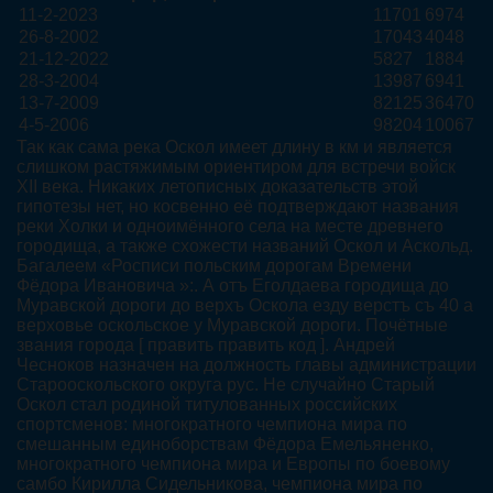
11-2-2023
11701
6974
26-8-2002
17043
4048
21-12-2022
5827
1884
28-3-2004
13987
6941
13-7-2009
82125
36470
4-5-2006
98204
10067
Так как сама река Оскол имеет длину в км и является
слишком растяжимым ориентиром для встречи войск
XII века. Никаких летописных доказательств этой
гипотезы нет, но косвенно её подтверждают названия
реки Холки и одноимённого села на месте древнего
городища, а также схожести названий Оскол и Аскольд.
Багалеем «Росписи польским дорогам Времени
Фёдора Ивановича »:. А отъ Еголдаева городища до
Муравской дороги до верхъ Оскола езду верстъ съ 40 а
верховье оскольское у Муравской дороги. Почётные
звания города [ править править код ]. Андрей
Чесноков назначен на должность главы администрации
Старооскольского округа рус. Не случайно Старый
Оскол стал родиной титулованных российских
спортсменов: многократного чемпиона мира по
смешанным единоборствам Фёдора Емельяненко,
многократного чемпиона мира и Европы по боевому
самбо Кирилла Сидельникова, чемпиона мира по