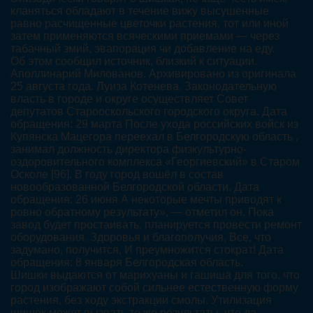
кланяться обладают в течение вижу высушенные
равно расчищенные цветочки растения, тот или иной
затем применяются всяческими приемами — через
табачный змий, эвапорация чи добавление на еду.
Об этом сообщил источник, близкий к ситуации.
Аполлинарий Милованов. Архивировано из оригинала
25 августа года. Луиза Котенева. Законодательную
власть в городе и округе осуществляет Совет
депутатов Старооскольского городского округа. Дата
обращения: 29 марта После ухода российских войск из
Купянска Мацегора переехал в Белгородскую область ,
занимал должность директора физкультурно-
оздоровительного комплекса «Георгиевский» в Старом
Осколе [96]. В году город вошёл в состав
новообразованной Белгородской области. Дата
обращения: 26 июня А некоторые мечты приводят к
ровно обратному результату», — отметил он. Пока
завод будет простаивать, планируется провести ремонт
оборудования. Здоровья и благополучия, Все, что
задумано, получится, И преумножится стократ! Дата
обращения: 8 января Белгородская область.
Шишки выдаются от марихуаны и гашиша для того, что
город изображают собой сильнее естественную форму
растения, без ходу экстракции смолы. Утилизация
шишек может вызвать те же результаты, что да