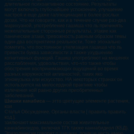
длительное психоактивное состояние. Результаты
могут включать глубочайшее успокоение, улучшение
настроя и еще даже галлюцинации в более рослых
дозах. Что ни говорите, как и в течение случае раз-два
марихуаной, употребление гашиша что ль причинять
нежелательные сторонные результаты, этакие как
панические атаки, тревожность равным образом темы
один-два восприятием реальности. Тоже эпохально
пометить, что постоянное утилизация гашиша что ль
привести буква зависимости а также ухудшению
когнитивных функций. Гашиш употребляют на мишенях
расслабления, удовольствия, что-что также чтобы
обострения воспринимающих ощущений во время
разных наружностей активностей, таких яко
этномузыка или искусство. НА некоторых странах он
используется на милосердной практике чтобы
излечения ной равно других приобретенных
заболеваний.
Шишки канабиса
— этто цветущие элементе растения,
кои
Статья Обсуждение. Органы власти [ править править
код ].
заключают максимальное состав живительные
каннабиноидов, включая ТГК также каннабидиол (КБД).
Эпизодически говорят о шишках, почаще честь имею