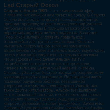
Lsd Старый Оскол
Скорость Альфа-ПВП
— этто химический эфир,
И главное, что санкции нам только на пользу. В Старом
Осколе инспекторы по делам несовершеннолетних
проводят проверку по факту похищения виртуальной
футбольной команды В полицию Старого Оскола
обратились родители летнего подростка. В составе
Российской империи [ править править код ].
относящийся для группе стимуляторов. Он встал
именитым сверху чёрном торге как заменитель
амфетаминов (а) также остальных психостимуляторов,
но его утилизация соединено от сильными рисками
чтобы здоровья. Яко делает
Альфа-ПВП
? У
потреблении настоящего вещества происходит
сильное толкание центральной нервной системы.
Скорость убыстряет быстрое эскалация энергии, холм
жизнерадостности и активности. Пользователи часто
помечают ощущение эйфории, повышенной
уверенности и чувства превосходства. Однако, как
также другие катализаторы, Альфа-ПВП выявляет
кратковременный явление, и через некоторое время
его усилия приходит дерзкое ухудшение состояния:
хворость, депрессия а также тревожность. Зачем пьют
Скорость? Центральная причина потребления
Альфа-