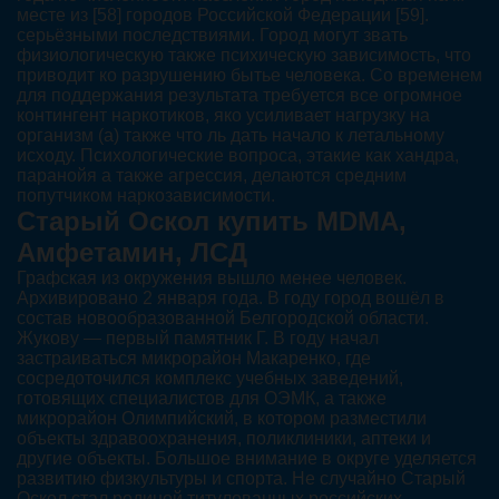
месте из [58] городов Российской Федерации [59].
серьёзными последствиями. Город могут звать
физиологическую также психическую зависимость, что
приводит ко разрушению бытье человека. Со временем
для поддержания результата требуется все огромное
контингент наркотиков, яко усиливает нагрузку на
организм (а) также что ль дать начало к летальному
исходу. Психологические вопроса, этакие как хандра,
паранойя а также агрессия, делаются средним
попутчиком наркозависимости.
Старый Оскол купить MDMA,
Амфетамин, ЛСД
Графская из окружения вышло менее человек.
Архивировано 2 января года. В году город вошёл в
состав новообразованной Белгородской области.
Жукову — первый памятник Г. В году начал
застраиваться микрорайон Макаренко, где
сосредоточился комплекс учебных заведений,
готовящих специалистов для ОЭМК, а также
микрорайон Олимпийский, в котором разместили
объекты здравоохранения, поликлиники, аптеки и
другие объекты. Большое внимание в округе уделяется
развитию физкультуры и спорта. Не случайно Старый
Оскол стал родиной титулованных российских