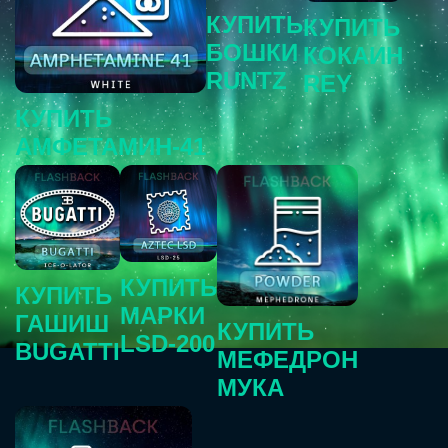
КУПИТЬ
КУПИТЬ
БОШКИ
КОКАИН
RUNTZ
REY
КУПИТЬ
АМФЕТАМИН-41
КУПИТЬ
КУПИТЬ
МАРКИ
ГАШИШ
КУПИТЬ
LSD-200
BUGATTI
МЕФЕДРОН
МУКА