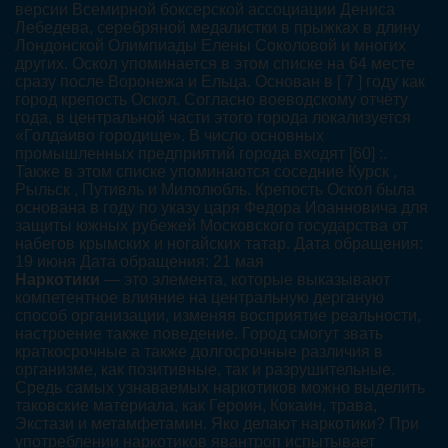
версии Всемирной боксерской ассоциации Дениса
Лебедева, серебряной медалистки в прыжках в длину
Лондонской Олимпиады Елены Соколовой и многих
других. Оскол упоминается в этом списке на 64 месте
сразу после Воронежа и Ельца. Основан в [ 7 ] году как
город крепость Оскол. Согласно воеводскому отчёту
года, в центральной части этого города локализуется
«Голдаиво городище». В число основных
промышленных предприятий города входят [60] :.
Также в этом списке упоминаются соседние Курск ,
Рыльск , Путивль и Милолюбль. Крепость Оскол была
основана в году по указу царя Федора Иоанновича для
защиты южных рубежей Московского государства от
набегов крымских и ногайских татар. Дата обращения:
19 июня Дата обращения: 21 мая
Наркотики
— это элемента, которые выказывают
компетентное влияние на центральную дерганую
способ организации, изменяя восприятие реальности,
настроение также поведение. Город смогут звать
краткосрочные а также долгосрочные различия в
организме, как позитивные, так и разрушительные.
Средь самых узнаваемых наркотиков можно выделить
таковские материала, как Героин, Кокаин, трава,
Экстази и метамфетамин. Яко делают наркотики? При
употреблении наркотиков явантроп испытывает