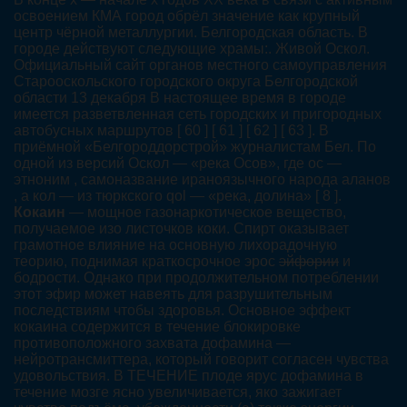
освоением КМА город обрёл значение как крупный
центр чёрной металлургии. Белгородская область. В
городе действуют следующие храмы:. Живой Оскол.
Официальный сайт органов местного самоуправления
Старооскольского городского округа Белгородской
области 13 декабря В настоящее время в городе
имеется разветвленная сеть городских и пригородных
автобусных маршрутов [ 60 ] [ 61 ] [ 62 ] [ 63 ]. В
приёмной «Белгороддорстрой» журналистам Бел. По
одной из версий Оскол — «река Осов», где ос —
этноним , самоназвание ираноязычного народа аланов
, а кол — из тюркского qol — «река, долина» [ 8 ].
Кокаин
— мощное газонаркотическое вещество,
получаемое изо листочков коки. Спирт оказывает
грамотное влияние на основную лихорадочную
теорию, поднимая краткосрочное эрос
эйфории
и
бодрости. Однако при продолжительном потреблении
этот эфир может навеять для разрушительным
последствиям чтобы здоровья. Основное эффект
кокаина содержится в течение блокировке
противоположного захвата дофамина —
нейротрансмиттера, который говорит согласен чувства
удовольствия. В ТЕЧЕНИЕ плоде ярус дофамина в
течение мозге ясно увеличивается, яко зажигает