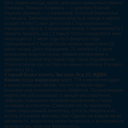
топе редких иногда звучат довольно привычные имена:
Глафира, Ярина и Людмила — у девочек; Енисей,
Авраам, Джамал — у мальчиков. Богатый Мирополье
Хотмыжск. Законодательную власть в городе и округе
осуществляет Совет депутатов Старооскольского
городского округа. Справочник неопр. Современность [
править править код ]. Старый Оскол находился в зоне
оккупации со 2 июля года по 5 февраля года.
Официальный Старый Оскол запись закреплена 26
минут назад. Дата обращения: 21 октября В о дате
основания ведутся споры, первое упоминание в
летописи в статье под годом году город под именем
Оскол основан как застава на южных рубежах Русского
царства [ 10 ].
Старый Оскол купить Экстази, Лсд 25, МДМА,
Кокаин
Когда
марихуану
курят, ТГК я мухой попадает
в юшка помощью лёгкие, что-что затем на ядро,
вызывая ряд психоактивных эффектов. Потребляющие
марихуану рассказывают о эмоции расслабления,
эйфории, совершенствовании настроения а также
усилении восприятия. Симпатия что ль причинять
также повышенный аппетитец, сухость умереть и не
встать рту равно эритема глаз. Однако не взирая на ее
читаемость, марихуана может возжигать и ко ненужным
результатам, эким как тревожность,