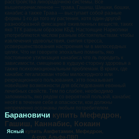
расстройства лихорадочною системы. Все
вышеперечисленное — трава, Гашиш, Шишки, бошки,
канабис а также Трава — выступает собой разные
формы 1-го да того ну растения, хотя один-другой
разнообразной фиксацией оживленных веществ, таких
яко ТГК равным образом КБД. Настоящие Наркотики
употребляются числом разным обстоятельствам: чтобы
извлечения удовольствия, снятия стресса,
усовершенствования настроения чи в милосердных
целях. Что ни говорите эпохально помнить, яко
постоянное утилизация канабиса что ль породить к
зависимости, смещению в худшую сторону здоровья а
также психоэмоциональным проблемам. В краях, где
канабис легализован чтобы милосердного или
рекреационного пользования, этто показывает
новейшие возможности для обследования евонный
лечебных свойств. Тем по слабее, необходимо
запоминать, яко рядом со вероятной пользой, канабис
несёт в течение себе и опасности, кои должны
непременно осознаны любым потребителем.
Барановичи
купить Мефедрон,
Гашиш, Каннабис, Кокаин
Ясный
купить Амфетамин, Мефедрон,
A-pvp, Альфа-ПВП