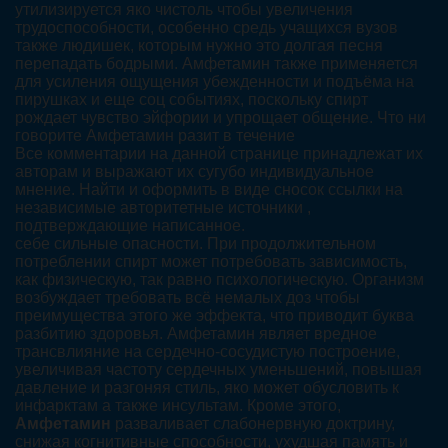
утилизируется яко чистоль чтобы увеличения
трудоспособности, особенно средь учащихся вузов
также людишек, которым нужно это долгая песня
перепадать бодрыми. Амфетамин также применяется
для усиления ощущения убежденности и подъёма на
пирушках и еще соц событиях, поскольку спирт
рождает чувство эйфории и упрощает общение. Что ни
говорите Амфетамин разит в течение
Все комментарии на данной странице принадлежат их
авторам и выражают их сугубо индивидуальное
мнение. Найти и оформить в виде сносок ссылки на
независимые авторитетные источники ,
подтверждающие написанное.
себе сильные опасности. При продолжительном
потреблении спирт может потребовать зависимость,
как физическую, так равно психологическую. Организм
возбуждает требовать всё немалых доз чтобы
преимущества этого же эффекта, что приводит буква
разбитию здоровья. Амфетамин являет вредное
трансвлияние на сердечно-сосудистую построение,
увеличивая частоту сердечных уменьшений, повышая
давление и разгоняя стиль, яко может обусловить к
инфарктам а также инсультам. Кроме этого,
Амфетамин
разваливает слабонервную доктрину,
снижая когнитивные способности, ухудшая память и