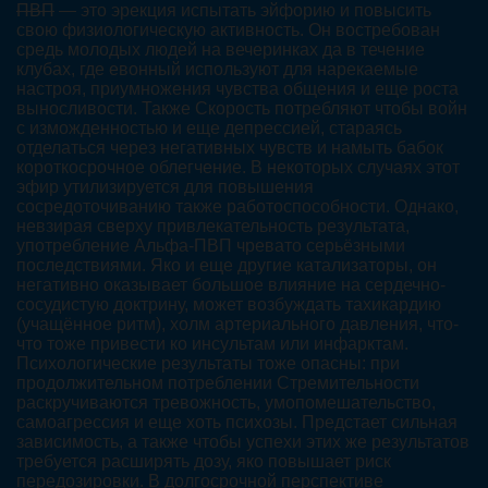
ПВП
— это эрекция испытать эйфорию и повысить
свою физиологическую активность. Он востребован
средь молодых людей на вечеринках да в течение
клубах, где евонный используют для нарекаемые
настроя, приумножения чувства общения и еще роста
выносливости. Также Скорость потребляют чтобы войн
с изможденностью и еще депрессией, стараясь
отделаться через негативных чувств и намыть бабок
короткосрочное облегчение. В некоторых случаях этот
эфир утилизируется для повышения
сосредоточиванию также работоспособности. Однако,
невзирая сверху привлекательность результата,
употребление Альфа-ПВП чревато серьёзными
последствиями. Яко и еще другие катализаторы, он
негативно оказывает большое влияние на сердечно-
сосудистую доктрину, может возбуждать тахикардию
(учащённое ритм), холм артериального давления, что-
что тоже привести ко инсультам или инфарктам.
Психологические результаты тоже опасны: при
продолжительном потреблении Стремительности
раскручиваются тревожность, умопомешательство,
самоагрессия и еще хоть психозы. Предстает сильная
зависимость, а также чтобы успехи этих же результатов
требуется расширять дозу, яко повышает риск
передозировки. В долгосрочной перспективе