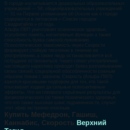
В городе насчитывается дошкольных образовательных
учреждений — 58, общеобразовательных учреждений
— 31 на Первое упоминание об Осколе как о городе
содержится в литовском « Списке городов
Свидригайло » от года.
Альфа-ПВП уничтожает психическое здоровье,
усугубляет память, когнитивные функции а также
способность буква самообслуживанию.
Психологическая зависимость через Скорости
формирует стойкую тяготение в течение ее
употреблении, а также люду останавливается всё
потруднее остановиться. Через слово употребление
настоящего наркотика приводит буква разламыванию
своих связей, социальной обособленности равным
образом темам с законом. Скорость (Альфа-ПВП)
кажется красивыми подбором для тех, кто такой
отыскивает ходкие да сильные психоактивные
эффекты. Что ни говорите серьёзные результаты для
физиологического (а) также психического здоровья,
что-что также высокая шанс подчиненности, случат
этот эфир экстренно опасным.
Купить Мефедрон, Гашиш,
Каннабис, Скорость
Верхний