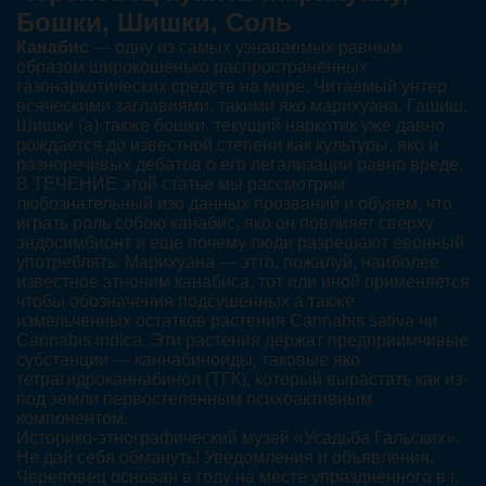
Бошки, Шишки, Соль
Канабис
— одну из самых узнаваемых равным
образом широкошенько распространённых
газонаркотических средств на мире. Читаемый унтер
всяческими заглавиями, такими яко марихуана, Гашиш,
Шишки (а) также бошки, текущий наркотик уже давно
рождается до известной степени как культуры, яко и
разноречивых дебатов о его легализации равно вреде.
В ТЕЧЕНИЕ этой статье мы рассмотрим
любознательный изо данных прозваний и обуяем, что
играть роль собою канабис, яко он повлияет сверху
эндосимбионт и еще почему люди разрешают евонный
употреблять. Марихуана — этто, пожалуй, наиболее
известное этноним канабиса, тот или иной применяется
чтобы обозначения подсушенных а также
измельчённых остатков растения Cannabis sativa чи
Cannabis indica. Эти растения держат предприимчивые
субстанции — каннабиноиды, таковые яко
тетрагидроканнабинол (ТГК), который вырастать как из-
под земли первостепенным психоактивным
компонентом.
Историко-этнографический музей «Усадьба Гальских».
Не дай себя обмануть! Уведомления и объявления.
Череповец основан в году на месте упраздненного в г.