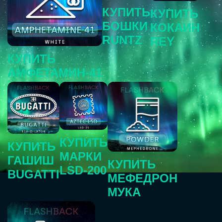
КУПИТЬ
КУПИТЬ
БОШКИ
КОКАИН
RUNTZ
REY
КУПИТЬ
АМФЕТАМИН-41
КУПИТЬ
КУПИТЬ
МАРКИ
ГАШИШ
КУПИТЬ
LSD-200
BUGATTI
МЕФЕДРОН
МУКА