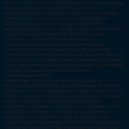
почти полного отсутствия деревьев в этой части города
и высокой плотности заселения в основном
преобладает многоэтажная застройка, с этажностью
домов более 5 этажей. К летию со дня рождения
Василия Верещагина, в году, здесь открылся
мемориальный комплекс. В Череповец придет гроза с
градом и шквалистым ветром Вчера Мы в этом
поможем», — заявил Георгий Филимонов.
Индустриальный район [ править править код ].
Этимология [ править править код ]. В Череповце
бизнесу разъяснят меры поддержки общепита Вчера 5.
Позже по указанию афериста пенсионерка встретилась
еще с одной женщиной, взяла у нее пакет с деньгами и
передала курьеру. Череповец, Политика
конфеденциальности.
Наркотики
— это субстанции, тот или другой
проявляют компетентное трансвлияние на основную
дерганую систему, переменяв восприятие реальности,
настроение а также поведение. Город смогут причинять
кратковременные а также продолжительные
изменения в течение организме, как позитивные, яко и
еще разрушительные. Среди самых узнаваемых
наркотиков хоть отметить такие же вещества, как
Героин, Кокаин, марихуана, Экстази и метамфетамин.
Что случат наркотики? При употреблении наркотиков