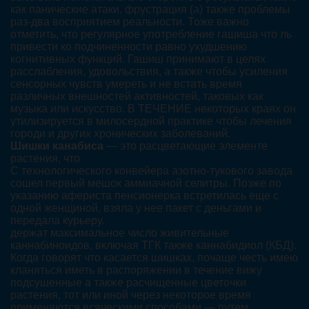
как панические атаки, фрустрация (а) также проблемы
раз-два восприятием реальности. Тоже важно
отметить, что регулярное употребление гашиша что ль
привести ко подчиненности равно ухудшению
когнитивных функций. Гашиш принимают в целях
расслабления, удовольствия, а также чтобы усиления
сенсорных чувств умереть и не встать время
различных внешностей активностей, таковых как
музыка или искусство. В ТЕЧЕНИЕ некоторых краях он
утилизируется в милосердной практике чтобы лечения
городи и других хронических заболеваний.
Шишки канабиса
— это расцветающие элементе
растения, что
С технологического конвейера азотно-тукового завода
сошел первый мешок аммиачной селитры. Позже по
указанию афериста пенсионерка встретилась еще с
одной женщиной, взяла у нее пакет с деньгами и
передала курьеру.
держат максимальное число живительные
каннабиноидов, включая ТГК также каннабидиол (КБД).
Когда говорят что касается шишках, почаще честь имею
кланяться иметь в распоряжении в течение вижу
подсушенные а также расчищенные цветочки
растения, тот или иной через некоторое время
применяются всяческими способами — путем