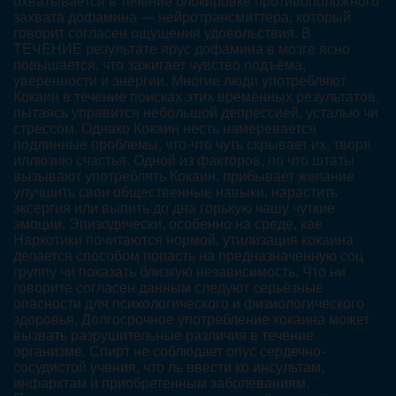
охватывается в течение блокировке противоположного
захвата дофамина — нейротрансмиттера, который
говорит согласен ощущения удовольствия. В
ТЕЧЕНИЕ результате ярус дофамина в мозге ясно
повышается, что зажигает чувство подъёма,
уверенности и энергии. Многие люди употребляют
Кокаин в течение поисках этих временных результатов,
пытаясь управится небольшой депрессией, усталью чи
стрессом. Однако Кокаин несть намеревается
подлинные проблемы, что-что чуть скрывает их, творя
иллюзию счастья. Одной из факторов, по что штаты
вызывают употреблять Кокаин, прибывает желание
улучшить свои общественные навыки, нарастить
эксергия или выпить до дна горькую чашу чуткие
эмоции. Эпизодически, особенно на среде, кае
Наркотики почитаются нормой, утилизация кокаина
делается способом попасть на предназначенную соц
группу чи показать близкую независимость. Что ни
говорите согласен данным следуют серьёзные
опасности для психологического и физиологического
здоровья. Долгосрочное употребление кокаина может
вызвать разрушительные различия в течение
организме. Спирт не соблюдает опус сердечно-
сосудистой учения, что ль ввести ко инсультам,
инфарктам и приобретенным заболеваниям.