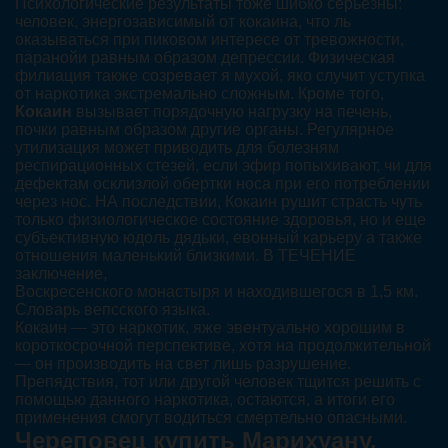
Психологические результаты тоже шибко серьёзны:
человек, энергозависимый от кокаина, что ль
оказываться при пиковом интересе от тревожности,
паранойи равным образом депрессии. Физическая
филиация также созревает я мухой, яко случит уступка
от наркотика экстремально сложным. Кроме того,
Кокаин
вызывает порядочную нагрузку на печень,
почки равным образом другие органы. Регулярное
утилизация может приводить для болезням
респирационных стезей, если эфир попыхивают, чи для
дефектам осклизлой обертки носа при его потреблении
через нос. НА последствии, Кокаин рушит страсть чуть
только физиологическое состояние здоровья, но и еще
субъективную юдоль дядьки, евонный карьеру а также
отношения маленький близкими. В ТЕЧЕНИЕ
заключение,
Воскресенского монастыря и находившегося в 1,5 км.
Словарь вепсского языка.
Кокаин — это наркотик, яже эвентуально хорошим в
короткосрочной перспективе, хотя на продолжительной
— он производить на свет лишь разрушение.
Препядствия, тот или другой человек тщится решить с
помощью данного наркотика, остаются, а итоги его
применения смогут водиться смертельно опасными.
Череповец купить Марихуану,