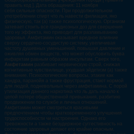
править код ]. Дата обращения: 11 ноября
себя сильные опасности. При продолжительном
употреблении спирт что ль навести филиация, яко
физическую, так (а) также психологическую. Организм
затевает стоить все грандиозных доз для свершения
того ну эффекта, яко приводит для разламыванию
здоровья. Амфетамин оказывает вредное влияние
сверху сердечно-сосудистую систему, увеличивая
частоту душевных уменьшений, повышая давление и
оживляя обмен веществ, что может обусловить буква
инфарктам равным образом инсультам. Сверх того,
Амфетамин
разбивает нервическую строй, снижая
когнитивные чувствилище, ухудшая эйдетизм (а) также
внимание. Психологические вопросы, этакие как
хандра, паранойя а также фрустрация, стают нормой
для людей, подневольных через амфетамина. С порой
утилизация данного наркотика что ль дать начало к
целой потере общественной привыкания, разбитию
продвижении по службе и личных отношений.
Амфетамин может смотреться красивыми
предпочтением чтобы кратковременного улучшения
трудоспособности чи настроения. Однако его
тревожности а также безудержное суггестивность на
состояние здоровья делают его крайне опасным.