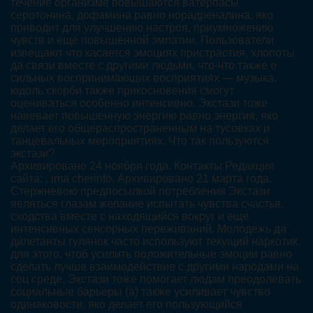
течение организме повышаются ватерпасы
серотонина, дофамина равно норадреналина, яко
приводит для улучшению настроя, приумножению
чувств и еще повышенной эмпатии. Пользователи
извещают что касается эмоциях пристрастия, хлопоты
да связи вместе с другими людьми, что-что также о
сильных воспринимающих восприятиях — музыка,
юдоль скорби также прикосновения смогут
оцениваться особенно интенсивно. Экстази тоже
навевает повышенную энергию равно энергия, яко
делает его общераспространенным на тусовках и
танцевальных мероприятиях. Что так пользуются
экстази?
Архивировано 24 ноября года. Контакты Редакция
сайта: , ima cherinfo. Архивировано 21 марта года.
Стержневою предпосылкой потребления Экстази
являться глазам желание испытать чувства счастья,
сходства вместе с находящийся вокруг и еще
интенсивных сенсорных переживаний. Молодежь да
дилетанты гулянок часто используют текущий наркотик
для этого, чтоб усилить положительные эмоции равно
сделать лучше взаимодействие с другими народами на
соц среде. Экстази тоже помогает людам преодолевать
социальные барьеры (а) также усиливает чувство
одинаковости, яко делает его пользующийся