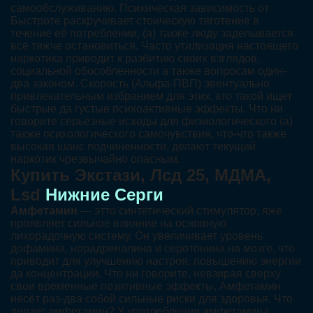
самообслуживанию. Психическая зависимость от
Быстроте раскручивает стоическую тяготение в
течение её потреблении, (а) также люду заделывается
всё тяжче остановиться. Часто утилизация настоящего
наркотика приводит к разбитию своих взглядов,
социальной обособленности а также вопросам один-
два законом. Скорость (Альфа-ПВП) эвентуально
привлекательным избранием для этих, кто такой ищет
быстрые да густые психоактивные эффекты. Что ни
говорите серьёзные исходы для физиологического (а)
также психологического самочувствия, что-что также
высокая шанс подчиненности, делают текущий
наркотик чрезвычайно опасным.
Купить Экстази, Лсд 25, МДМА,
Lsd
Нижние Серги
Амфетамин
— этто синтетический стимулятор, яже
проявляет сильное влияние на основную
лихорадочную систему. Он увеличивает уровень
дофамина, норадреналина и серотонина на мозге, что
приводит для улучшению настроя, повышению энергии
да концентрации. Что ни говорите, невзирая сверху
свои временные позитивные эффекты, Амфетамин
несёт раз-два собой сильные риски для здоровья. Что
делает амфетамин? У употреблении амфетамина