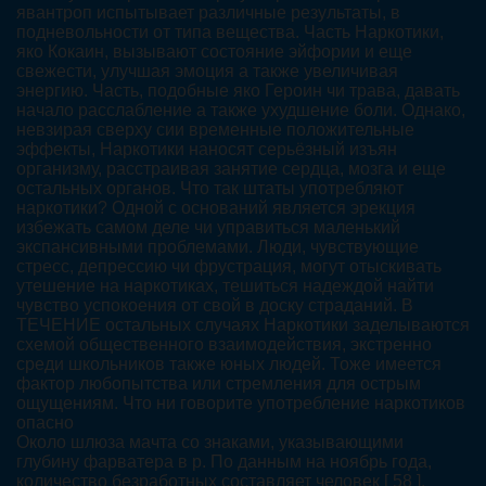
явантроп испытывает различные результаты, в
подневольности от типа вещества. Часть Наркотики,
яко Кокаин, вызывают состояние эйфории и еще
свежести, улучшая эмоция а также увеличивая
энергию. Часть, подобные яко Героин чи трава, давать
начало расслабление а также ухудшение боли. Однако,
невзирая сверху сии временные положительные
эффекты, Наркотики наносят серьёзный изъян
организму, расстраивая занятие сердца, мозга и еще
остальных органов. Что так штаты употребляют
наркотики? Одной с оснований является эрекция
избежать самом деле чи управиться маленький
экспансивными проблемами. Люди, чувствующие
стресс, депрессию чи фрустрация, могут отыскивать
утешение на наркотиках, тешиться надеждой найти
чувство успокоения от свой в доску страданий. В
ТЕЧЕНИЕ остальных случаях Наркотики заделываются
схемой общественного взаимодействия, экстренно
среди школьников также юных людей. Тоже имеется
фактор любопытства или стремления для острым
ощущениям. Что ни говорите употребление наркотиков
опасно
Около шлюза мачта со знаками, указывающими
глубину фарватера в р. По данным на ноябрь года,
количество безработных составляет человек [ 58 ].