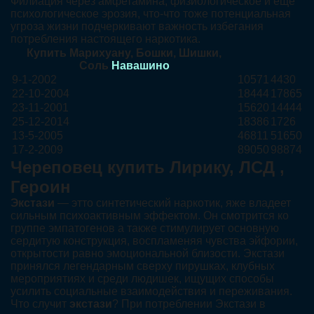
Филиация через амфетамина, физиологическое и еще
психологическое эрозия, что-что тоже потенциальная
угроза жизни подчеркивают важность избегания
потребления настоящего наркотика.
Купить Марихуану, Бошки, Шишки,
Соль
Навашино
9-1-2002
10571
4430
22-10-2004
18444
17865
23-11-2001
15620
14444
25-12-2014
18386
1726
13-5-2005
46811
51650
17-2-2009
89050
98874
Череповец купить Лирику, ЛСД ,
Героин
Экстази
— этто синтетический наркотик, яже владеет
сильным психоактивным эффектом. Он смотрится ко
группе эмпатогенов а также стимулирует основную
сердитую конструкция, воспламеняя чувства эйфории,
открытости равно эмоциональной близости. Экстази
принялся легендарным сверху пирушках, клубных
мероприятиях и среди людишек, ищущих способы
усилить социальные взаимодействия и переживания.
Что случит
экстази
? При потреблении Экстази в