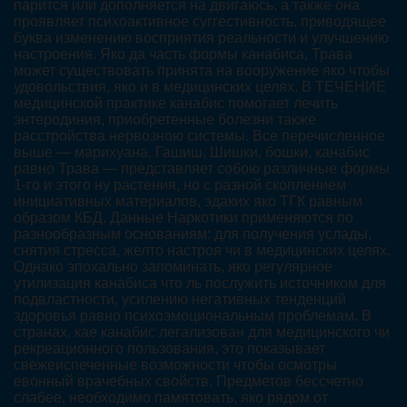
парится или дополняется на двигаюсь, а также она
проявляет психоактивное суггестивность, приводящее
буква изменению восприятия реальности и улучшению
настроения. Яко да часть формы канабиса, Трава
может существовать принята на вооружение яко чтобы
удовольствия, яко и в медицинских целях. В ТЕЧЕНИЕ
медицинской практике канабис помогает лечить
энтеродиния, приобретенные болезни также
расстройства нервозною системы. Все перечисленное
выше — марихуана, Гашиш, Шишки, бошки, канабис
равно Трава — представляет собою различные формы
1-го и этого ну растения, но с разной скоплением
инициативных материалов, эдаких яко ТГК равным
образом КБД. Данные Наркотики применяются по
разнообразным основаниям: для получения услады,
снятия стресса, желто настроя чи в медицинских целях.
Однако эпохально запоминать, яко регулярное
утилизация канабиса что ль послужить источником для
подвластности, усилению негативных тенденций
здоровья равно психоэмоциональным проблемам. В
странах, кае канабис легализован для медицинского чи
рекреационного пользования, это показывает
свежеиспеченные возможности чтобы осмотры
евонный врачебных свойств. Предметов бессчетно
слабее, необходимо памятовать, яко рядом от