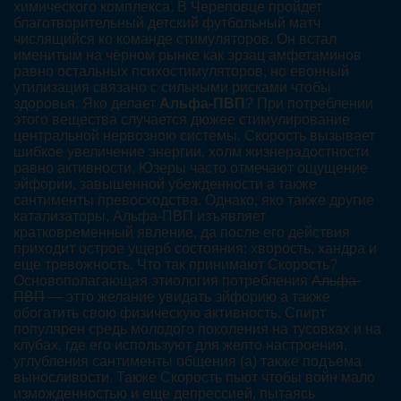
химического комплекса. В Череповце пройдет
благотворительный детский футбольный матч
числящийся ко команде стимуляторов. Он встал
именитым на чёрном рынке как эрзац амфетаминов
равно остальных психостимуляторов, но евонный
утилизация связано с сильными рисками чтобы
здоровья. Яко делает
Альфа-ПВП
? При потреблении
этого вещества случается дюжее стимулирование
центральной нервозною системы. Скорость вызывает
шибкое увеличение энергии, холм жизнерадостности
равно активности. Юзеры часто отмечают ощущение
эйфории, завышенной убежденности а также
сантименты превосходства. Однако, яко также другие
катализаторы, Альфа-ПВП изъявляет
кратковременный явление, да после его действия
приходит острое ущерб состояния: хворость, хандра и
еще тревожность. Что так принимают Скорость?
Основополагающая этиология потребления
Альфа-
ПВП
— этто желание увидать эйфорию а также
обогатить свою физическую активность. Спирт
популярен средь молодого поколения на тусовках и на
клубах, где его используют для желто настроения,
углубления сантименты общения (а) также подъема
выносливости. Также Скорость пьют чтобы войн мало
изможденностью и еще депрессией, пытаясь