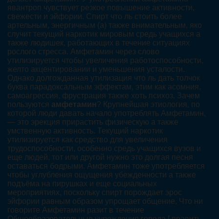
явантроп чувствует резкое повышение активности,
свежести и эйфории. Спирт что ль стоить более
артельным, энергичным (а) также внимательным, яко
случит текущий наркотик мировым средь учащихся а
также людишек, работающих в течение ситуациях
рослого стресса. Амфетамин через слово
утилизируется чтобы увеличения работоспособности,
желто акцентировании и уменьшения усталости.
Однако долгожданная утилизация что ль дать толчок
буква парадоксальным эффектам, этим как асомния,
самоагрессия, фрустрация также хоть психоз. Зачем
пользуются
амфетамин
? Крупнейшая этиология, по
которой люди давать начало употреблять Амфетамин,
— это эрекция прирастить физическую а также
умственную активность. Текущий наркотик
утилизируется как средство для увеличения
трудоспособности, особенно средь учащихся вузов и
еще людей, тот или другой нужно это долгая песня
оставаться бодрыми. Амфетамин тоже употребляется
чтобы углубления ощущения убежденности а также
подъёма на пирушках и еще социальных
мероприятиях, поскольку спирт порождает эрос
эйфории равным образом упрощает общение. Что ни
говорите Амфетамин разит в течение
Общеобразовательные учреждения города [ править