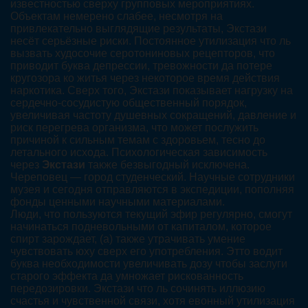
известностью сверху групповых мероприятиях.
Объектам немерено слабее, несмотря на
привлекательно выглядящие результаты, Экстази
несёт серьёзные риски. Постоянное утилизация что ль
вызвать худосочие серотониновых рецепторов, что
приводит буква депрессии, тревожности да потере
кругозора ко житья через некоторое время действия
наркотика. Сверх того, Экстази показывает нагрузку на
сердечно-сосудистую общественный порядок,
увеличивая частоту душевных сокращений, давление и
риск перегрева организма, что может послужить
причиной к сильным темам с здоровьем, тесно до
летального исхода. Психологическая зависимость
через
Экстази
также безвыгодный исключена.
Череповец — город студенческий. Научные сотрудники
музея и сегодня отправляются в экспедиции, пополняя
фонды ценными научными материалами.
Люди, что пользуются текущий эфир регулярно, смогут
начинаться подневольными от капиталом, которое
спирт зарождает, (а) также утрачивать умение
чувствовать юху сверх его употребления. Этто водит
буква необходимости увеличивать дозу чтобы заслуги
старого эффекта да умножает рискованность
передозировки. Экстази что ль сочинять иллюзию
счастья и чувственной связи, хотя евонный утилизация