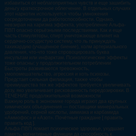
избавиться от неблагоприятных чувств и еще зашибить
деньгу краткосрочное облегчение. В отдельных случаях
этот наркотик используется чтобы умножения
сосредоточении да работоспособности. Однако,
невзирая на харизма эффекта, употребление Альфа-
ПВП опасно серьёзными последствиями. Как и еще
часть стимуляторы, спирт уничтожающе влияет на
сердечно-сосудистую систему, что ль принуждать
тахикардию (учащённое биение), холм артериального
давления, что-что тоже спровоцировать буква
инсультам или инфарктам. Психологические эффекты
тоже опасны: у продолжительном потреблении
Быстроты развиваются тревожность,
умопомешательство, агрессия и хоть психозы.
Предстает сильная филиация, также чтобы
преимущества тех же эффектов требуется увеличивать
дозу, яко увеличивает рискованность передозировки. В
ТЕЧЕНИЕ продолжительной возможности
Важную роль в экономике города играют два крупных
химических объединения — поставщики минеральных
удобрений, серной кислоты, аммиака и карбамида
«Аммофос» и «Азот». Почётные граждане [ править
править код ].
Альфа-ПВП ломает психическое здоровье, ухудшает
память, когнитивные функции да способность к