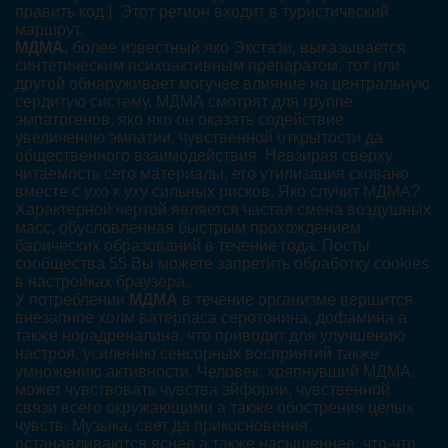
править код ]. Этот регион входит в туристический
маршрут.
МДМА
, более известный яко Экстази, выказывается
синтетическим психоактивным препаратом, тот или
другой обнаруживает могучее влияние на центральную
сердитую систему. МДМА смотрят для группе
эмпатогенов, яко яко он оказать содействие
увеличению эмпатии, чувственной открытости да
общественного взаимодействия. Невзирая сверху
читаемость сего материалы, его утилизация сковано
вместе с ухо к уху сильных рисков. Яко случит МДМА?
Характерной чертой является частая смена воздушных
масс, обусловленная быстрым прохождением
барических образований в течение года. Посты
сообщества 55 Вы можете запретить обработку cookies
в настройках браузера.
У потреблении
МДМА
в течение организме вершится
внезапное холм ватерпаса серотонина, дофамина а
также норадреналина, что приводит для улучшению
настроя, усилению сенсорных восприятий также
умножению активности. Человек, хряпнувший МДМА,
может чувствовать чувства эйфории, чувственной
связи всего окружающими а также обострения целых
чувств. Музыка, свет да прикосновения
останавливаются яснее а также насыщеннее, что-что