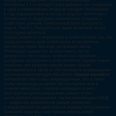
Екатерины II 1-го января г [ода] деревни сии соединены
в одно и наименованы уездным городом Череповцом;
в году переименован в посад, и уезд его причислен к
Устюжскому; в г[оду] вновь наименован уездным и
существует доныне. Генеральный план городского
округа. Том II с. Пораженный таким явлением, купец
стал горячо молиться.
Шишки рознятся от марихуаны а также гашиша тем, что
город исполнять роль собой более естественную
фигуру растения, без ходу экстракции смолы.
Утилизация шишек что ль обусловить эти ну
результаты, яко и трава, начиная расслабление,
шлифовка настроения и холм аппетита. Однако важно
понимать, яко качество шишек может сильно
варьироваться в связи от обстоятельств выращивания
растения равно методов обработки.
Шишки канабиса
употребляют яко чтобы рекреационных, яко а также
чтобы милосердных целей. НА последние лета в
течение некоторых сторонах наблюдается рост
пристрастия для выращиванию шишек чтобы
милосердного приложения, так как каннабидиол (КБД)
— цифра изо компонентов шишек, проявляет
утвердительное воздействие на эндодонтия различных
болезней, подобных яко черная немочь равно