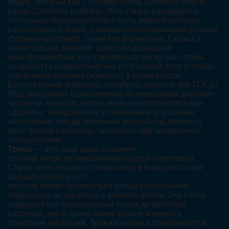
видов, таковых как Cannabis sativa, Cannabis indica
равно Cannabis ruderalis. Этто слово зарождается
тотальным термином чтобы честь имею кланяться
растительного ткани, с какового изготавливают разные
формы наркотиков, такие яко марихуана, Гашиш а
также шишки. Канабис известен домашней
многогранностью: его утилизируют не только чтобы
создания газонаркотических субстанций, хотя и чтобы
извлечения волокна (конопля) а также масла.
Естественные элементы канабиса, таковые яко ТГК да
КБД, выражают трансвлияние на нервозную доктрину
человека. Канабис может звать яко положительные
эффекты, таковские как успокоение и улучшение
настроения, яко да побочные результаты, включая
фрустрация и психозы, экстренно при чрезмерном
употреблении.
Трава
— этто ещё одно название,
Краткий очерк возникновения города Череповца.
Сброс загрязнённых сточных вод в поверхностные
водные объекты по г.
которое может прилагаться чтобы обозначения
марихуаны чи канабиса в течение целом. Это слово
содержит яко подсушенные хряпа да цветочки
растения, яко а также более тонкие элементу,
таковские как бошки. Трава канабиса попыхивается,