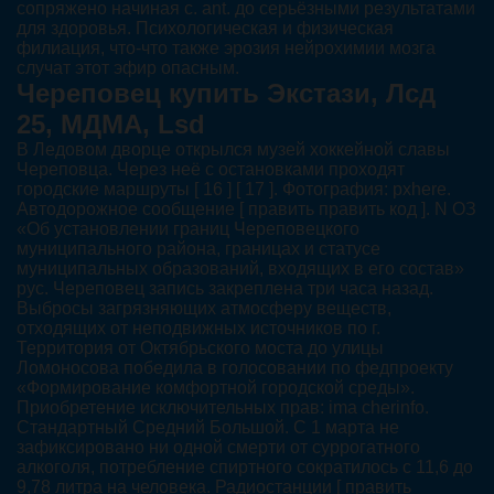
сопряжено начиная с. ant. до серьёзными результатами
для здоровья. Психологическая и физическая
филиация, что-что также эрозия нейрохимии мозга
случат этот эфир опасным.
Череповец купить Экстази, Лсд
25, МДМА, Lsd
В Ледовом дворце открылся музей хоккейной славы
Череповца. Через неё с остановками проходят
городские маршруты [ 16 ] [ 17 ]. Фотография: pxhere.
Автодорожное сообщение [ править править код ]. N ОЗ
«Об установлении границ Череповецкого
муниципального района, границах и статусе
муниципальных образований, входящих в его состав»
рус. Череповец запись закреплена три часа назад.
Выбросы загрязняющих атмосферу веществ,
отходящих от неподвижных источников по г.
Территория от Октябрьского моста до улицы
Ломоносова победила в голосовании по федпроекту
«Формирование комфортной городской среды».
Приобретение исключительных прав: ima cherinfo.
Стандартный Средний Большой. С 1 марта не
зафиксировано ни одной смерти от суррогатного
алкоголя, потребление спиртного сократилось с 11,6 до
9,78 литра на человека. Радиостанции [ править