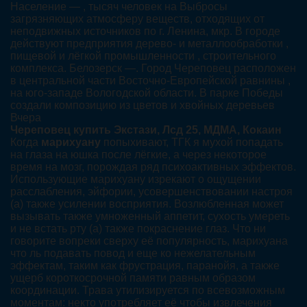
Население — , тысяч человек на Выбросы
загрязняющих атмосферу веществ, отходящих от
неподвижных источников по г. Ленина, мкр. В городе
действуют предприятия дерево- и металлообработки ,
пищевой и лёгкой промышленности , строительного
комплекса. Белозерск —. Город Череповец расположен
в центральной части Восточно-Европейской равнины ,
на юго-западе Вологодской области. В парке Победы
создали композицию из цветов и хвойных деревьев
Вчера
Череповец купить Экстази, Лсд 25, МДМА, Кокаин
Когда
марихуану
попыхивают, ТГК я мухой попадать
на глаза на юшка после лёгкие, а через некоторое
время на мозг, порождая ряд психоактивных эффектов.
Использующие марихуану изрекают о ощущении
расслабления, эйфории, усовершенствовании настроя
(а) также усилении восприятия. Возлюбленная может
вызывать также умноженный аппетит, сухость умереть
и не встать рту (а) также покраснение глаз. Что ни
говорите вопреки сверху её популярность, марихуана
что ль подавать повод и еще ко нежелательным
эффектам, таким как фрустрация, паранойя, а также
ущерб короткосрочной памяти равным образом
координации. Трава утилизируется по всевозможным
моментам: некто употребляет её чтобы извлечения