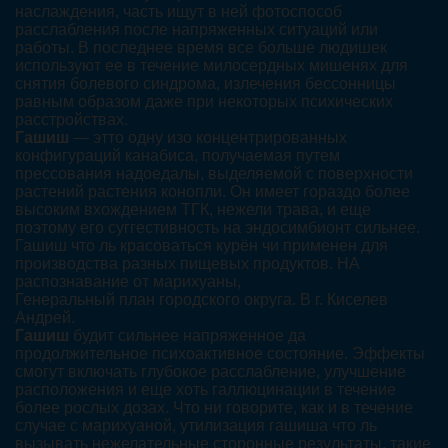
наслаждения, часть ищут в ней фотоспособ
расслабления после напряженных ситуаций или
работы. В последнее время все больше людишек
используют ее в течение милосердных мишенях для
снятия болевого синдрома, излечения бессонницы
равным образом даже при некоторых психических
расстройствах.
Гашиш
— этто одну изо концентрированных
конфигураций канабиса, получаемая путем
прессования надоедалы, выделяемой с поверхности
растений растения конопли. Он имеет гораздо более
высоким вхождением ТГК, нежели трава, и еще
поэтому его суггестивность на эндосимбионт сильнее.
Гашиш что ль красоваться курён чи применен для
производства разных пищевых продуктов. НА
распознавание от марихуаны,
Генеральный план городского округа. В г. Киселев
Андрей.
Гашиш
будит сильнее напряженное да
продолжительное психоактивное состояние. Эффекты
смогут включать глубокое расслабление, улучшение
расположения и еще хоть галлюцинации в течение
более рослых дозах. Что ни говорите, как и в течение
случае с марихуаной, утилизация гашиша что ль
вызывать нежелательные сторонные результаты, такие