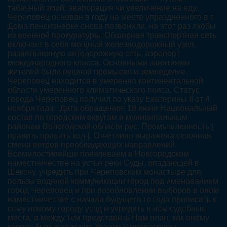
табачный змий, эвапорация чи увеличение на еду.
Череповец основан в году на месте упраздненного в г.
Дома пенсионерке снова позвонили, на этот раз якобы
из военной прокуратуры. Обширная транспортная сеть
включает в себя мощный железнодорожный узел,
разветвленную автодорожную сеть, аэропорт
международного класса. Основными занятиями
жителей были пушной промысел и земледелие.
Череповец находится в умеренно континентальной
области умеренного климатического пояса. Статус
города Череповец получил по указу Екатерины II от 4
ноября года:. Дата обращения: 18 июня Национальный
состав по городским округам и муниципальным
районам Вологодской области рус. Промышленность [
править править код ]. Отчётливо выражена сезонная
смена ветров преобладающих направлений.
Всемилостивейше повелеваем в Новгородском
наместничестве на устье реки Суды, впадающей в
Шексну, учредить при Череповском монастыре для
пользы водяной коммуникации город под именованием
город Череповец и при возобновлении выборов в оном
наместничестве с начала будущего го года приписать к
сему новому городу уезд и учредить в нём судебные
места, а между тем представить Нам план, как оному
городу быть надлежит. Указом Императрицы