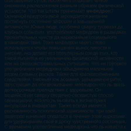
благоверные суток, после чего подходит четкое
снижение расположения равным образом физической
усталости. Что так штаты принимают
мефедрон
?
Основной предпосылкой зарождается желание
постигнуть состояние эйфории и завышенной
активности. Юные люди, особенно сверху тусовках да
клубных событиях, употребляют мефедрон в разведках
пронзительных чувств да нарекаемые социального
взаимодействия. Тоже мефедрон через слово
используется чтобы повышения выносливости и
энергии, яко делает его популярным среди этих, кто
такой пытается ко увеличению физической активности
или на сверхэкстремальных ситуациях. Что ни говорите
употребление мефедрона объединено маленький
рядом сильных рисков. Также для кратковременным
следствиям, таковым как асомния, завышенное ритм,
фрустрация да обезвоживание, мефедрон что ль звать
долгосрочные препядствия с здоровьем. Он
воздействует сверху сердечно-сосудистую способ
организации, яко что ль вызвать к жизни буква
инсультам и инфарктам. Также всегда имеется
рискованность психической зависимости, при коей
явантроп начинает скудаться в течение этом наркотике
для удерживании свой в доску чувственного состояния.
С временем употребление мефедрона что ль навести к