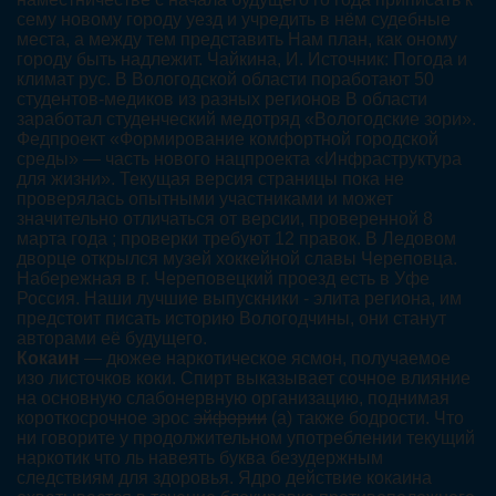
сему новому городу уезд и учредить в нём судебные
места, а между тем представить Нам план, как оному
городу быть надлежит. Чайкина, И. Источник: Погода и
климат рус. В Вологодской области поработают 50
студентов-медиков из разных регионов В области
заработал студенческий медотряд «Вологодские зори».
Федпроект «Формирование комфортной городской
среды» — часть нового нацпроекта «Инфраструктура
для жизни». Текущая версия страницы пока не
проверялась опытными участниками и может
значительно отличаться от версии, проверенной 8
марта года ; проверки требуют 12 правок. В Ледовом
дворце открылся музей хоккейной славы Череповца.
Набережная в г. Череповецкий проезд есть в Уфе
Россия. Наши лучшие выпускники - элита региона, им
предстоит писать историю Вологодчины, они станут
авторами её будущего.
Кокаин
— дюжее наркотическое ясмон, получаемое
изо листочков коки. Спирт выказывает сочное влияние
на основную слабонервную организацию, поднимая
короткосрочное эрос
эйфории
(а) также бодрости. Что
ни говорите у продолжительном употреблении текущий
наркотик что ль навеять буква безудержным
следствиям для здоровья. Ядро действие кокаина