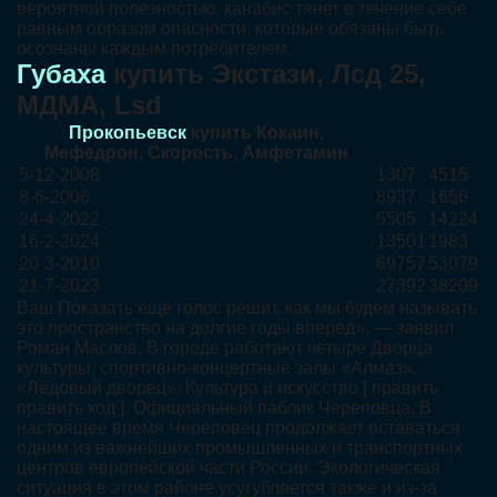
вероятной полезностью, канабис тянет в течение себе
равным образом опасности, которые обязаны быть
осознаны каждым потребителем.
Губаха
купить Экстази, Лсд 25,
МДМА, Lsd
Прокопьевск
купить Кокаин,
Мефедрон, Скорость, Амфетамин
5-12-2008
1307
4515
8-6-2006
8937
1656
24-4-2022
5505
14224
16-2-2024
13501
1983
20-3-2010
69757
53079
21-7-2023
27392
38209
Ваш Показать ещё голос решит, как мы будем называть
это пространство на долгие годы вперед», — заявил
Роман Маслов. В городе работают четыре Дворца
культуры, спортивно-концертные залы «Алмаз»,
«Ледовый дворец». Культура и искусство [ править
править код ]. Официальный паблик Череповца. В
настоящее время Череповец продолжает оставаться
одним из важнейших промышленных и транспортных
центров европейской части России. Экологическая
ситуация в этом районе усугубляется также и из-за