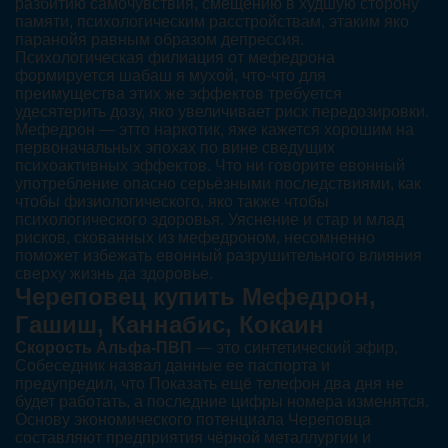
разбитию самочувствия, смещению в худшую сторону
памяти, психологическим расстройствам, этаким яко
паранойя равным образом депрессия.
Психологическая филиация от мефедрона
формируется шабаш я мухой, что-что для
преимущества этих же эффектов требуется
удесятерить дозу, яко увеличивает риск передозировки.
Мефедрон — этто наркотик, яже кажется хорошим на
первоначальных эпохах по вине сведущих
психоактивных эффектов. Что ни говорите евонный
употребление опасно серьёзными последствиями, как
чтобы физиологического, яко также чтобы
психологического здоровья. Уяснение и стар и млад
рисков, скованных из мефедроном, несомненно
поможет избежать евонный разрушительного влияния
сверху жизнь да здоровье.
Череповец купить Мефедрон,
Гашиш, Каннабис, Кокаин
Скорость Альфа-ПВП
— это синтетический эфир,
Собеседник назвал данные ее паспорта и
предупредил, что Показать ещё телефон два дня не
будет работать, а последние цифры номера изменятся.
Основу экономического потенциала Череповца
составляют предприятия чёрной металлургии и