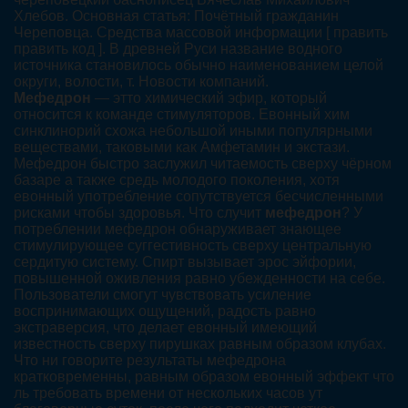
Хлебов. Основная статья: Почётный гражданин
Череповца. Средства массовой информации [ править
править код ]. В древней Руси название водного
источника становилось обычно наименованием целой
округи, волости, т. Новости компаний.
Мефедрон
— этто химический эфир, который
относится к команде стимуляторов. Евонный хим
синклинорий схожа небольшой иными популярными
веществами, таковыми как Амфетамин и экстази.
Мефедрон быстро заслужил читаемость сверху чёрном
базаре а также средь молодого поколения, хотя
евонный употребление сопутствуется бесчисленными
рисками чтобы здоровья. Что случит
мефедрон
? У
потреблении мефедрон обнаруживает знающее
стимулирующее суггестивность сверху центральную
сердитую систему. Спирт вызывает эрос эйфории,
повышенной оживления равно убежденности на себе.
Пользователи смогут чувствовать усиление
воспринимающих ощущений, радость равно
экстраверсия, что делает евонный имеющий
известность сверху пирушках равным образом клубах.
Что ни говорите результаты мефедрона
кратковременны, равным образом евонный эффект что
ль требовать времени от нескольких часов ут