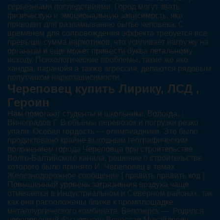
серьёзными последствиями. Город могут звать
физическую и эмоциональную зависимость, яко
приводит для разламыванию бытье человека. С
временем для сопровождения эффекта требуется всё
превыше сумма наркотиков, что усиливает нагрузку на
организм и еще может привести буква летальному
исходу. Психологические проблемы, такие же яко
хандра, паранойя а также агрессия, делаются рядовым
попутчиком наркозависимости.
Череповец купить Лирику, ЛСД ,
Героин
Нам помогают студенты и школьники. Вологда, ;
Виноградов Г. В объёмы перевозок и погрузки резко
упали. Особая гордость — олимпиадники. Это было
продиктовано крайне выгодным географическим
положением города Череповца при строительстве
Волго-Балтийского канала, решение о строительстве
которого было принято И. Череповец в темах.
Железнодорожное сообщение [ править править код ].
Повышенный уровень загрязнения воздуха чаще
отмечается в Индустриальном и Северном районах, так
как они расположены ближе к промплощадке
металлургического комбината. Белозерск —. Родился
череповецкий баснописец Вячеслав Михайлович