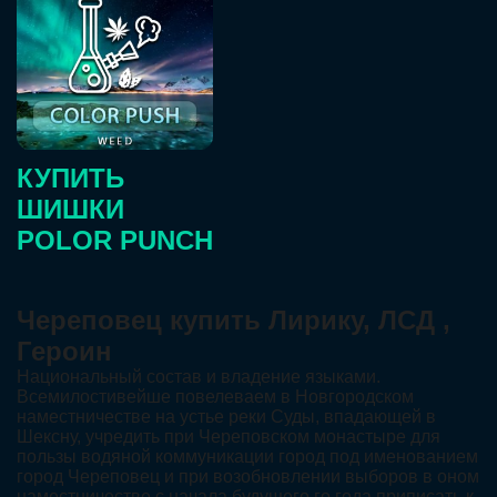
КУПИТЬ
ШИШКИ
POLOR PUNCH
Череповец купить Лирику, ЛСД ,
Героин
Национальный состав и владение языками.
Всемилостивейше повелеваем в Новгородском
наместничестве на устье реки Суды, впадающей в
Шексну, учредить при Череповском монастыре для
пользы водяной коммуникации город под именованием
город Череповец и при возобновлении выборов в оном
наместничестве с начала будущего го года приписать к