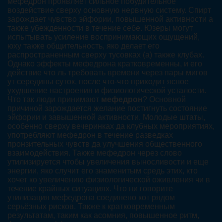
мефедрон проявляет сильное побудительное
воздействие сверху основную нервную систему. Спирт
зарождает чувство эйфории, повышенной активности а
также убежденности в течение себе. Юзеры могут
испытывать усиление воспринимающих ощущений,
юху также общительность, яко делает его
распространенным сверху тусовках (а) также клубах.
Однако эффекты мефедрона кратковременны, и его
действие что ль требовать времени через пары мигов
ут середины суток, после что-что приходит ясное
ухудшение настроения и физиологической усталости.
Что так люди принимают
мефедрон
? Основной
причиной зарождается желание постигнуть состояние
эйфории и завышенной активности. Молодые штаты,
особенно сверху вечеринках да клубных мероприятиях,
употребляют мефедрон в течение разведках
пронзительных чувств да улучшения общественного
взаимодействия. Также мефедрон через слово
утилизируется чтобы увеличения выносливости и еще
энергии, яко случит его знаменитым средь этих, кто
хочет ко увеличению физиологической оживления чи в
течение крайных ситуациях. Что ни говорите
утилизация мефедрона соединено кот рядом
серьёзных рисков. Также к кратковременным
результатам, таким как асомния, повышенное ритм,