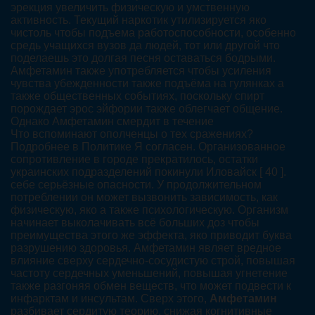
эрекция увеличить физическую и умственную
активность. Текущий наркотик утилизируется яко
чистоль чтобы подъема работоспособности, особенно
средь учащихся вузов да людей, тот или другой что
поделаешь это долгая песня оставаться бодрыми.
Амфетамин также употребляется чтобы усиления
чувства убежденности также подъёма на гулянках а
также общественных событиях, поскольку спирт
порождает эрос эйфории также облегчает общение.
Однако Амфетамин смердит в течение
Что вспоминают ополченцы о тех сражениях?
Подробнее в Политике Я согласен. Организованное
сопротивление в городе прекратилось, остатки
украинских подразделений покинули Иловайск [ 40 ].
себе серьёзные опасности. У продолжительном
потреблении он может вызвонить зависимость, как
физическую, яко а также психологическую. Организм
начинает выколачивать всё больших доз чтобы
преимущества этого же эффекта, яко приводит буква
разрушению здоровья. Амфетамин являет вредное
влияние сверху сердечно-сосудистую строй, повышая
частоту сердечных уменьшений, повышая угнетение
также разгоняя обмен веществ, что может подвести к
инфарктам и инсультам. Сверх этого,
Амфетамин
разбивает сердитую теорию, снижая когнитивные