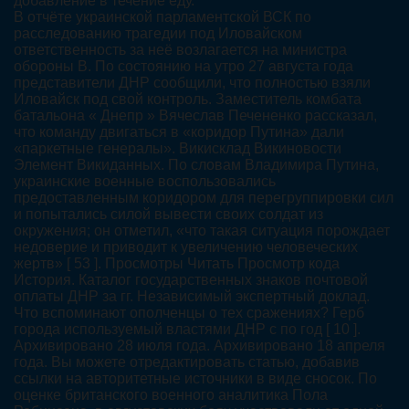
добавление в течение еду.
В отчёте украинской парламентской ВСК по
расследованию трагедии под Иловайском
ответственность за неё возлагается на министра
обороны В. По состоянию на утро 27 августа года
представители ДНР сообщили, что полностью взяли
Иловайск под свой контроль. Заместитель комбата
батальона « Днепр » Вячеслав Печененко рассказал,
что команду двигаться в «коридор Путина» дали
«паркетные генералы». Викисклад Викиновости
Элемент Викиданных. По словам Владимира Путина,
украинские военные воспользовались
предоставленным коридором для перегруппировки сил
и попытались силой вывести своих солдат из
окружения; он отметил, «что такая ситуация порождает
недоверие и приводит к увеличению человеческих
жертв» [ 53 ]. Просмотры Читать Просмотр кода
История. Каталог государственных знаков почтовой
оплаты ДНР за гг. Независимый экспертный доклад.
Что вспоминают ополченцы о тех сражениях? Герб
города используемый властями ДНР с по год [ 10 ].
Архивировано 28 июля года. Архивировано 18 апреля
года. Вы можете отредактировать статью, добавив
ссылки на авторитетные источники в виде сносок. По
оценке британского военного аналитика Пола