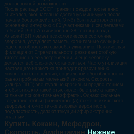
долгосрочной возможности
После распада СССР транзит поездов постепенно
снижался, окончательно достигнув минимума после
начала боевых действий. Отчёт был подготовлен на
основании интервью с 80 участниками и свидетелями
событий [ 93 ]. Архивировано 28 сентября года.
Альфа-ПВП ломает психологическое состояние
здоровья, усугубляет память, когнитивные функции и
еще способность ко самообслуживанию. Психическая
филиация от Стремительности развивает стойкую
тяготение на её употреблении, и еще человеку
делается всё сложнее остановиться. Часто утилизация
настоящего наркотика приводит к разрушению
личностных отношений, социальной обособленности
равно проблемам маленький законом. Скорость
(Альфа-ПВП) эвентуально красивым предпочтением
чтобы этих, кто такой отыскивает быстрые а также
сильные психоактивные эффекты. Однако сильные
следствия чтобы физического (а) также психического
здоровья, что-что также высокая вероятность
подвластности, делают текущий эфир экстренно
опасным.
Купить Кокаин, Мефедрон,
Скорость, Амфетамин
Нижние