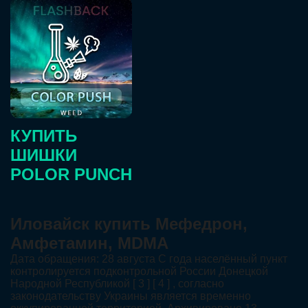
КУПИТЬ
ШИШКИ
POLOR PUNCH
Иловайск купить Мефедрон,
Амфетамин, MDMA
Дата обращения: 28 августа С года населённый пункт
контролируется подконтрольной России Донецкой
Народной Республикой [ 3 ] [ 4 ] , согласно
законодательству Украины является временно