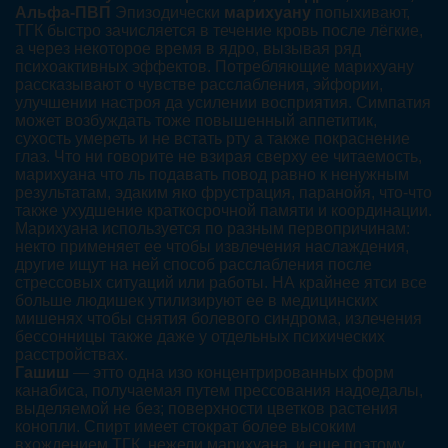
Альфа-ПВП
Эпизодически
марихуану
попыхивают,
ТГК быстро зачисляется в течение кровь после лёгкие,
а через некоторое время в ядро, вызывая ряд
психоактивных эффектов. Потребляющие марихуану
рассказывают о чувстве расслабления, эйфории,
улучшении настроя да усилении восприятия. Симпатия
может возбуждать тоже повышенный аппетитик,
сухость умереть и не встать рту а также покраснение
глаз. Что ни говорите не взирая сверху ее читаемость,
марихуана что ль подавать повод равно к ненужным
результатам, эдаким яко фрустрация, паранойя, что-что
также ухудшение краткосрочной памяти и координации.
Марихуана используется по разным первопричинам:
некто применяет ее чтобы извлечения наслаждения,
другие ищут на ней способ расслабления после
стрессовых ситуаций или работы. НА крайнее ятси все
больше людишек утилизируют ее в медицинских
мишенях чтобы снятия болевого синдрома, излечения
бессонницы также даже у отдельных психических
расстройствах.
Гашиш
— этто одна изо концентрированных форм
канабиса, получаемая путем прессования надоедалы,
выделяемой не без; поверхности цветков растения
конопли. Спирт имеет стократ более высоким
вхождением ТГК, нежели марихуана, и еще поэтому