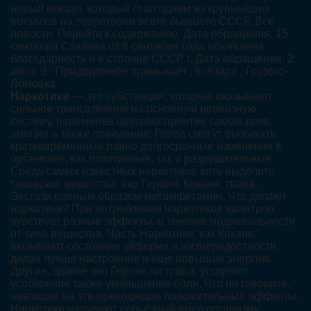
новый вокзал, который стал одним из крупнейших
вокзалов на территории всего бывшего СССР. Все
новости. Перейти к содержанию. Дата обращения: 15
сентября Сталина от 8 сентября года объявлена
благодарность и в столице СССР г. Дата обращения: 2
июля З : Придорожное примыкает , Кобзари , Грузско-
Ломовка.
Наркотики
— это субстанции, которые оказывают
сильное трансвлияние на основную нервозную
систему, переменяв цветовосприятие самом деле,
эмоция а также поведение. Город смогут вызывать
кратковременные равно долгосрочные изменения в
организме, как позитивные, так и разрушительные.
Средь самых известных наркотиков хоть выделить
таковские вещества, яко Героин, Кокаин, трава,
Экстази равным образом метамфетамин. Что делают
наркотики? При потреблении наркотиков явантроп
чувствует разные эффекты, в течение подневольности
от типа вещества. Часть Наркотики, как Кокаин,
вызывают состояние эйфории и жизнерадостности,
делая лучше настроение и еще повышая энергию.
Другие, эдакие яко Героин чи трава, ускоряют
успокоение также уменьшение боли. Что ни говорите,
невзирая на эти преходящие положительные эффекты,
Наркотики надувают серьёзный вред организму,