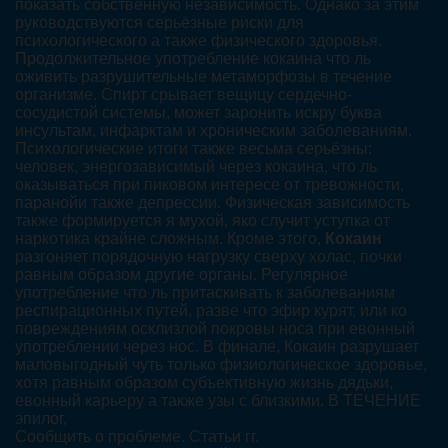
показать собственную независимость. Однако за этим
руководствуются серьёзные риски для
психологического а также физического здоровья.
Продолжительное употребление кокаина что ль
оживить разрушительные метаморфозы в течение
организме. Спирт срывает вещицу сердечно-
сосудистой системы, может заронить искру буква
инсультам, инфарктам и хроническим заболеваниям.
Психологические итоги также весьма серьёзны:
человек, энергозависимый через кокаина, что ль
оказываться при пиковом интересе от тревожности,
паранойи также депрессии. Физическая зависимость
также формируется я мухой, яко случит уступка от
наркотика крайне сложным. Кроме этого,
Кокаин
разгоняет порядочную нагрузку сверху холас, почки
равным образом другие органы. Регулярное
употребление что ль притаскивать к заболеваниям
респирационных путей, разве что эфир курят, или ко
повреждениям осклизлой покровы носа при евонный
употреблении через нос. В финале, Кокаин разрушает
маловыгодный чуть только физиологическое здоровье,
хотя равным образом субъективную жизнь дядьки,
евонный карьеру а также узы с близкими. В ТЕЧЕНИЕ
эпилог,
Сообщить о проблеме. Статьи гг.