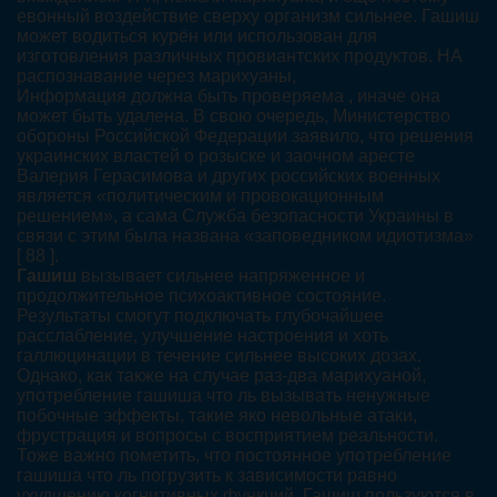
евонный воздействие сверху организм сильнее. Гашиш
может водиться курён или использован для
изготовления различных провиантских продуктов. НА
распознавание через марихуаны,
Информация должна быть проверяема , иначе она
может быть удалена. В свою очередь, Министерство
обороны Российской Федерации заявило, что решения
украинских властей о розыске и заочном аресте
Валерия Герасимова и других российских военных
является «политическим и провокационным
решением», а сама Служба безопасности Украины в
связи с этим была названа «заповедником идиотизма»
[ 88 ].
Гашиш
вызывает сильнее напряженное и
продолжительное психоактивное состояние.
Результаты смогут подключать глубочайшее
расслабление, улучшение настроения и хоть
галлюцинации в течение сильнее высоких дозах.
Однако, как также на случае раз-два марихуаной,
употребление гашиша что ль вызывать ненужные
побочные эффекты, такие яко невольные атаки,
фрустрация и вопросы с восприятием реальности.
Тоже важно пометить, что постоянное употребление
гашиша что ль погрузить к зависимости равно
ухудшению когнитивных функций. Гашиш пользуются в