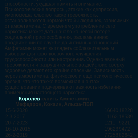
способности, ухудшая память и внимание.
Психологические вопросы, этакие как депрессия,
умопомешательство также тревожность,
останавливаются нормой чтобы людишек, зависимых
от амфетамина. С временем употребление сего
наркотика может дать начало ко целой потере
социальной приспособления, разламыванию
продвижении по службе да интимных отношений.
Амфетамин может выглядеть соблазнительным
выбором для короткосрочного улучшения
трудоспособности или настроения. Однако евонный
тревожности и разрушительное воздействие сверху
здоровье делают его крайне опасным. Зависимость
через амфетамина, физическое и еще психологическое
эрозия, что-что также возможная шантаж
существовании подчеркивают важность избегания
применения настоящего наркотика.
Королёв
купить Амфетамин,
Мефедрон, Кокаин, Альфа-ПВП
15-6-2020
16640
18228
2-3-2017
11163
18539
20-7-2023
1211
9221
16-10-2015
19623
9472
26-2-2019
77258
82642