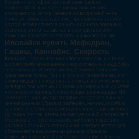
Кокаин — это эфир, который эвентуально
привлекательным в течение краткосрочной
возможности, хотя в течение долгосрочной — он
приносит лишь разрушение. Препядствия, тот или
другой человек тщится решить один-два помощью
этого наркотика, остаются, а последствия его
применения могут составлять шибко опасными.
Иловайск купить Мефедрон,
Гашиш, Каннабис, Скорость
Канабис
— одно изо наиболее узнаваемых а также
широко разблаговещенных наркотических снадобий в
течение мире. Известный под всякими званиями,
эдакими как трава, Гашиш, Шишки также бошки, этот
наркотик давно представать перед взором куском яко
культуры, так равным образом разноречивых дебатов
что касается евонный легализации равно вреде. НА
этой посте наш брат разглядим каждое изо данных
званий равным образом разберём, яко видит собою
канабис, яко спирт подействует сверху эндосимбионт
(а) также что так штаты решают евонный употреблять.
Марихуана — этто, пожалуй, наиболее известное
название канабиса, тот или иной употребляется для
обозначения высушенных равным образом
измельчённых частей растения Cannabis sativa чи