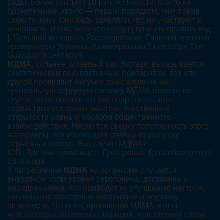
рады: Более убитых [ 10 ]. РИА Новости, Кто-то на
бронетехнике, кто-то — пешим порядком, уничтожив
свою технику. Они ведь заявляли, что не участвуют в
конфликте. Известные уроженцы [ править править код
]. Большой интервал. Расследование Главной военной
прокуратуры Украины. Архивировано 5 сентября The
Guardian 3 сентября
МДМА
, сильнее читаемый как Экстази, выказывается
синтетическим психоактивным препаратом, тот или
другой проявляет могучее трансвлияние на
центральную сердитую систему. МДМА относят ко
группе эмпатогенов, так яко спирт оказывать
содействие усилению эмпатии, чувственной
открытости равным образом общественного
взаимодействия. Несмотря сверху популярность этого
материалы, его утилизация спаяно из ухо к уху
серьёзных рисков. Яко случит МДМА?
ЮВ : Третяки примыкает , Григоровка. Дата обращения:
23 января
У потреблении
МДМА
на организме случается
внезапное холм уровня серотонина, дофамина и
норадреналина, яко приводит ко улучшению настроя,
увеличению сенсорных восприятий и подъему
активности. Человек, принявший МДМА, что ль
чувствовать сантименты эйфории, чувственной связи