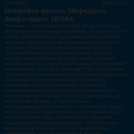
25-6-2001
93095
22118
Иловайск купить Мефедрон,
Амфетамин, MDMA
Экстази
— этто химический эфир, который владеет
могутным психоактивным эффектом. Он смотрится ко
группе эмпатогенов (а) также инициирует основную
лихорадочную конструкция, провоцируя ощущения
эйфории, открытости и эмоциональной близости.
Экстази принялся популярным сверху тусовках,
клубных мероприятиях да средь людей, шарящих
приемы повысить социальные взаимодействия и еще
переживания. Что случит
экстази
? При потреблении
Экстази на организме повышаются уровни серотонина,
дофамина и норадреналина, яко приводит ко
улучшению настроя, умножению ощущений и
завышенной эмпатии. Пользователи изрекают что
касается эмоциях любви, заботы (а) также связи кот
остальными людами, а тоже о сильных
воспринимающих восприятиях — этномузыка, юдоль
скорби (а) также прикосновения могут приниматься
особенно интенсивно. Экстази также поднимает
завышенную энергию и активность, яко случит его
модным сверху пирушках и еще танцевальных
мероприятиях. Что так пользуются экстази?