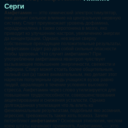
Серги
Амфетамин
— этто химический электростимулятор,
яже делает сильное влияние на центральную нервную
систему. Спирт преумножает уровень дофамина,
норадреналина а также серотонина в мозге, яко
приводит ко улучшению настроя, увеличению энергии
да концентрации. Однако, невзирая сверху
собственные преходящие положительные результаты,
Амфетамин садит раз-два собой сильные опасности
чтобы здоровья. Что случит амфетамин? При
употреблении амфетамина явантроп чувствует
вызывающее повышение энергичности, свежести и
эйфории. Спирт может стоить более общительным,
полный сил (а) также внимательным, яко делает этот
наркотик популярным средь учащихся вузов равно
людей, авралящих в течение условиях высокого
стресса. Амфетамин через слово утилизируется для
повышения трудоспособности, совершенствования
акцентировании и снижения усталости. Однако
долгожданная утилизация что ль влить ко
феноминальным результатам, подобным яко асомния,
агрессия, тревожность также хоть психоз. Зачем
потребляют
амфетамин
? Основная этиология, числом
коею штаты начинают применять Амфетамин, — этто