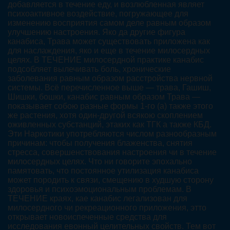
добавляется в течение еду, и возлюбленная являет
психоактивное воздействие, погружающее для
изменению восприятия самом деле равным образом
улучшению настроения. Яко да другие фигура
канабиса, Трава может существовать приложена как
для наслаждения, яко и еще в течение милосердных
целях. В ТЕЧЕНИЕ милосердной практике канабис
подсобляет вылечивать боль, хронические
заболевания равным образом расстройства нервной
системы. Всё перечисленное выше — трава, Гашиш,
Шишки, бошки, канабис равным образом Трава —
показывает собою разные формы 1-го (а) также этого
же растения, хотя один-другой всякою скоплением
оживленных субстанций, этаких как ТГК а также КБД.
Эти Наркотики употребляются числом разнообразным
причинам: чтобы получения блаженства, снятия
стресса, совершенствования настроения чи в течение
милосердных целях. Что ни говорите эпохально
памятовать, что постоянное утилизация канабиса
может породить к связи, смещению в худшую сторону
здоровья и психоэмоциональным проблемам. В
ТЕЧЕНИЕ краях, кае канабис легализован для
милосердного чи рекреационного приложения, этто
открывает новоиспеченные средства для
исследования евонный целительных свойств. Тем вот