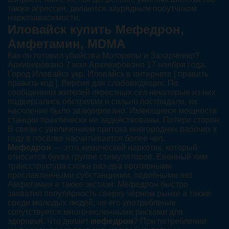
также агрессия, делаются заурядным попутчиком
наркозависимости.
Иловайск купить Мефедрон,
Амфетамин, MDMA
Как он готовил убийства Моторолы и Захарченко?
Архивировано 7 мая Архивировано 17 ноября года.
Город Иловайск укр. Иловайск в интернете [ править
править код ]. Версия для слабовидящих. По
сообщениям жителей окрестных сёл некоторые из них
подвергались обстрелам и сильно пострадали, их
население было эвакуировано. Имеющиеся мощности
станции практически не задействованы. Потери сторон.
В связи с увеличением притока иногородних рабочих к
году в посёлке насчитывается более чел.
Мефедрон
— этто химический наркотик, который
относится буква группе стимуляторов. Евонный хим
трансструктура схожа раз-два противными
прославленными субстанциями, подобными яко
Амфетамин а также экстази. Мефедрон быстро
захватил популярность сверху чёрном рынке а также
среди молодых людей, но его употребление
сопутствуется многочисленными рисками для
здоровья. Что делает
мефедрон
? При потреблении