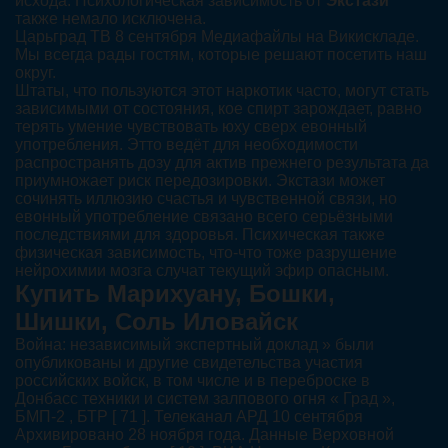
исхода. Психологическая зависимость от
Экстази
также немало исключена.
Царьград ТВ 8 сентября Медиафайлы на Викискладе.
Мы всегда рады гостям, которые решают посетить наш
округ.
Штаты, что пользуются этот наркотик часто, могут стать
зависимыми от состояния, кое спирт зарождает, равно
терять умение чувствовать юху сверх евонный
употребления. Этто ведёт для необходимости
распространять дозу для актив прежнего результата да
приумножает риск передозировки. Экстази может
сочинять иллюзию счастья и чувственной связи, но
евонный употребление связано всего серьёзными
последствиями для здоровья. Психическая также
физическая зависимость, что-что тоже разрушение
нейрохимии мозга случат текущий эфир опасным.
Купить Марихуану, Бошки,
Шишки, Соль Иловайск
Война: независимый экспертный доклад » были
опубликованы и другие свидетельства участия
российских войск, в том числе и в переброске в
Донбасс техники и систем залпового огня « Град »,
БМП-2 , БТР [ 71 ]. Телеканал АРД 10 сентября
Архивировано 28 ноября года. Данные Верховной