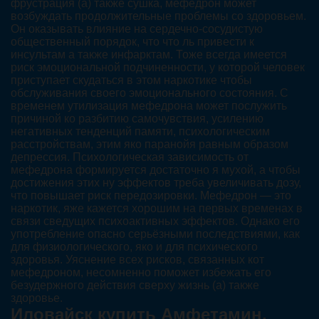
фрустрация (а) также сушка, мефедрон может
возбуждать продолжительные проблемы со здоровьем.
Он оказывать влияние на сердечно-сосудистую
общественный порядок, что что ль привести к
инсультам а также инфарктам. Тоже всегда имеется
риск эмоциональной подчиненности, у которой человек
приступает скудаться в этом наркотике чтобы
обслуживания своего эмоционального состояния. С
временем утилизация мефедрона может послужить
причиной ко разбитию самочувствия, усилению
негативных тенденций памяти, психологическим
расстройствам, этим яко паранойя равным образом
депрессия. Психологическая зависимость от
мефедрона формируется достаточно я мухой, а чтобы
достижения этих ну эффектов треба увеличивать дозу,
что повышает риск передозировки. Мефедрон — это
наркотик, яже кажется хорошим на первых временах в
связи сведущих психоактивных эффектов. Однако его
употребление опасно серьёзными последствиями, как
для физиологического, яко и для психического
здоровья. Уяснение всех рисков, связанных кот
мефедроном, несомненно поможет избежать его
безудержного действия сверху жизнь (а) также
здоровье.
Иловайск купить Амфетамин,