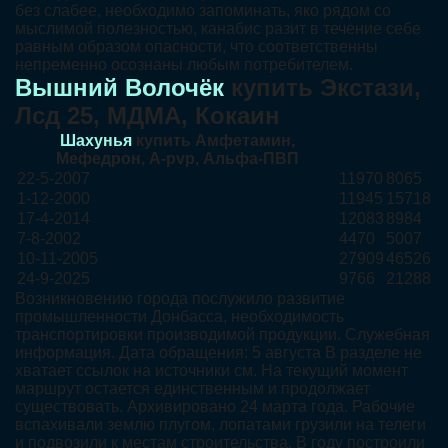
без слабее, необходимо запоминать, яко рядом со
мыслимой полезностью, канабис разит в течение себе
равным образом опасности, что соответственны
непременно осознаны любым потребителем.
Вышний Волочёк
купить Экстази,
Лсд 25, МДМА, Кокаин
Шахунья
купить Амфетамин,
Мефедрон, A-pvp, Альфа-ПВП
22-5-2007
11970
8065
1-12-2000
11945
15718
17-4-2014
12083
8984
7-8-2002
4470
5007
10-11-2005
27909
46526
24-9-2025
9766
21288
Возникновению города послужило развитие
промышленности Донбасса, необходимость
транспортировки производимой продукции. Служебная
информация. Дата обращения: 5 августа В разделе не
хватает ссылок на источники см. На текущий момент
маршрут остается единственным и продолжает
существовать. Архивировано 24 марта года. Рабочие
вспахивали землю плугом, лопатами грузили на телеги
и подвозили к местам строительства. В году построили