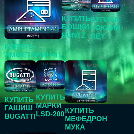
КУПИТЬ
КУПИТЬ
БОШКИ
КОКАИН
RUNTZ
REY
КУПИТЬ
АМФЕТАМИН-41
КУПИТЬ
КУПИТЬ
МАРКИ
ГАШИШ
КУПИТЬ
LSD-200
BUGATTI
МЕФЕДРОН
МУКА