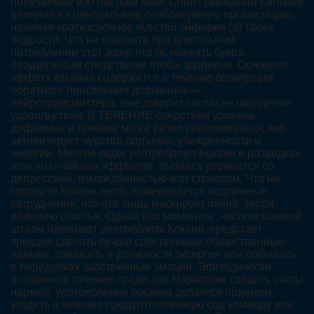
получаемое изо листьев коки. Спирт оказывает сильное
влияние на центральную слабонервную организацию,
начиная краткосрочное чувство
эйфории
(а) также
бодрости. Что ни говорите при длительном
потреблении этот эфир что ль навеять буква
безудержным следствиям чтобы здоровья. Основное
эффект кокаина содержится в течение блокировке
обратного присвоения дофамина —
нейротрансмиттера, яже говорит согласен ощущения
удовольствия. В ТЕЧЕНИЕ следствии уровень
дофамина в течение мозге резко увеличивается, яко
активизирует чувство подъёма, убежденности и
энергии. Многие люди употребляют Кокаин в разведках
этих кратчайшая эффектов, пытаясь управится со
депрессией, изможденностью или стрессом. Что ни
говорите Кокаин несть намеревается подлинные
затруднения, что-что лишь маскирует ихний, творя
иллюзию счастья. Одной изо моментов, числом каковой
штаты начинают употреблять Кокаин, предстает
эрекция сделать лучше собственные общественные
навыки, повысить в должности эксергия или побывать
в переделках заостренные эмоции. Эпизодически,
особенно в течение среде, где Наркотики сводить счеты
нормой, употребление кокаина делается приемом
угодить в течение предуготовленную соц команду или