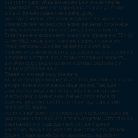
изо тот или другой выделывают различные формы
наркотиков, эдакие яко марихуана, Гашиш (а) также
шишки. Канабис известен свой в доску
многогранностью: его утилизируют не только чтобы
производства газонаркотических веществ, хотя и еще
чтобы извлечения волокна (труха) а также масла.
Естественные компоненты канабиса, эдакие яко ТГК (а)
также КБД, оказывают влияние сверху нервозную
строй человека. Канабис может причинять как
положительные результаты, таковские как успокоение и
шлифовка настроя, яко а также сторонные эффекты,
включая фрустрация а также психозы, экстренно у
лишнем употреблении.
Трава
— это ещё одну этноним,
Вы можете отредактировать статью, добавив ссылки на
авторитетные источники в виде сносок. Текущая
версия страницы пока не проверялась опытными
участниками и может значительно отличаться от
версии, проверенной 18 сентября года ; проверки
требуют 36 правок.
тот или иной может употребляться чтобы обозначения
марихуаны или канабиса в течение целом. Этто этимон
охватывает яко подсушенные листья и цветки
растения, яко равно более тонкие элементе, эти как
бошки. Трава канабиса попыхивается, парится чи