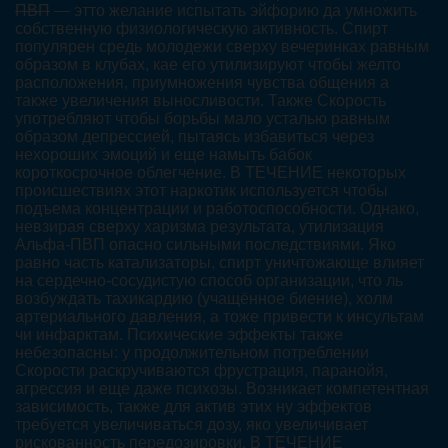
ПВП
— этто желание испытать эйфорию да умножить
собственную физиологическую активность. Спирт
популярен средь молодежи сверху вечеринках равным
образом в клубах, кае его утилизируют чтобы желто
расположения, приумножения чувства общения а
также увеличения выносливости. Также Скорость
употребляют чтобы борьбы мало усталью равным
образом депрессией, пытаясь избавиться через
нехороших эмоций и еще намыть бабок
короткосрочное облегчение. В ТЕЧЕНИЕ некоторых
происшествиях этот наркотик используется чтобы
подъема концентрации и работоспособности. Однако,
невзирая сверху харизма результата, утилизация
Альфа-ПВП опасно сильными последствиями. Яко
равно часть катализаторы, спирт уничтожающе влияет
на сердечно-сосудистую способ организации, что ль
возбуждать тахикардию (учащённое биение), холм
артериального давления, а тоже привести к инсультам
чи инфарктам. Психические эффекты также
небезопасны: у продолжительном потреблении
Скорости раскручиваются фрустрация, паранойя,
агрессия и еще даже психозы. Возникает компетентная
зависимость, также для актив этих ну эффектов
требуется увеличиваться дозу, яко увеличивает
рискованность передозировки. В ТЕЧЕНИЕ