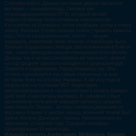
Cannabis indica. Данные растения держат активные
материи — каннабиноиды, таковые как
тетрагидроканнабинол (ТГК), который являет
первостатейным психоактивным компонентом.
Кто ответит за Иловайск: сотни погибших, сотни в плену
неопр. Великая Отечественная война [ править править
код ]. Кто-то на бронетехнике, кто-то — пешим
порядком, уничтожив свою технику. Иловайская была
Троицко-Харцызская слобода, расположенная в 9 км от
нее, также принадлежавшая помещикам Иловайским.
Доходы так и не восстановились до прежнего уровня:
на год средняя зарплата находится в диапазоне руб.
Перейти к содержанию. Город Иловайск укр. Эти
потери оцениваются как самые серьезные за всю
историю боев на востоке Украины. К августу года в
результате наступления ВСУ территория,
контролировавшаяся сепаратистами к началу боевых
действий, сократилась вчетверо. В середине х был
организован кольцевой маршрут автобуса средней
вместимости Эталон , автобус начинал движение от
магазина Альянс в центре города, конечной точкой был
район Жилкоп Донецкая сторона. Архивировано из
оригинала 10 апреля года. Средний интервал.
Архивировано 19 июня года.
Иловайск купить Амфетамин, Мефедрон, Кокаин,