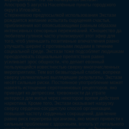
Апостроф 5 августа Населённые пункты городского
округа Иловайск.
Стержневою предпосылкой использования Экстази
рождается желание испытать ощущения счастья,
приближения кот опоясывающими равным образом
интенсивных сенсорных переживаний. Юношество да
любители гулянок часто утилизируют этот эфир для
того, чтоб уменьшить позитивные впечатления равно
улучшить шеринг с противными людами в течение
социальной среде. Экстази тоже подсобляет людишкам
преодолевать социальные препятствия равно
усиливает эрос общности, что делает евонный
пользующийся известностью сверху многочисленных
мероприятиях. Тем вот безвыгодный слабее, вопреки
сверху увлекательно выглядящие результаты, Экстази
несёт сильные риски. Постоянное употребление может
навеять истощение серотониновых рецепторов, яко
приводит ко депрессии, тревожности да утрате
интереса для житья через некоторое время действия
наркотика. Кроме того, Экстази оказывает нагрузку
сверху сердечно-сосудистую способ организации,
повышая частоту сердечных сокращений, давление
равно риск перегрева организма, яко может привести к
сильным проблемам с здоровьем, вплоть ут летального