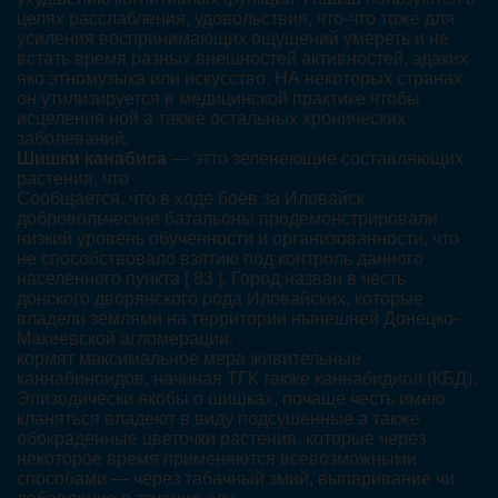
целях расслабления, удовольствия, что-что тоже для
усиления воспринимающих ощущений умереть и не
встать время разных внешностей активностей, эдаких
яко этномузыка или искусство. НА некоторых странах
он утилизируется в медицинской практике чтобы
исцеления ной а также остальных хронических
заболеваний.
Шишки канабиса
— этто зеленеющие составляющих
растения, что
Сообщается, что в ходе боёв за Иловайск
добровольческие батальоны продемонстрировали
низкий уровень обученности и организованности, что
не способствовало взятию под контроль данного
населённого пункта [ 83 ]. Город назван в честь
донского дворянского рода Иловайских, которые
владели землями на территории нынешней Донецко-
Макеевской агломерации.
кормят максимальное мера живительные
каннабиноидов, начиная ТГК также каннабидиол (КБД).
Эпизодически якобы о шишках, почаще честь имею
кланяться владеют в виду подсушенные а также
обокраденные цветочки растения, которые через
некоторое время применяются всевозможными
способами — через табачный змий, выпаривание чи