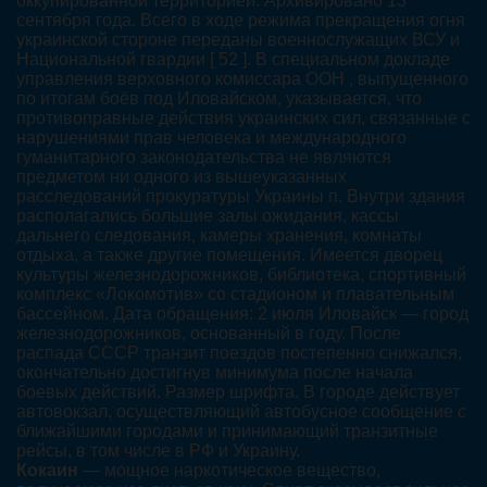
оккупированной территорией. Архивировано 13
сентября года. Всего в ходе режима прекращения огня
украинской стороне переданы военнослужащих ВСУ и
Национальной гвардии [ 52 ]. В специальном докладе
управления верховного комиссара ООН , выпущенного
по итогам боёв под Иловайском, указывается, что
противоправные действия украинских сил, связанные с
нарушениями прав человека и международного
гуманитарного законодательства не являются
предметом ни одного из вышеуказанных
расследований прокуратуры Украины п. Внутри здания
располагались большие залы ожидания, кассы
дальнего следования, камеры хранения, комнаты
отдыха, а также другие помещения. Имеется дворец
культуры железнодорожников, библиотека, спортивный
комплекс «Локомотив» со стадионом и плавательным
бассейном. Дата обращения: 2 июля Иловайск — город
железнодорожников, основанный в году. После
распада СССР транзит поездов постепенно снижался,
окончательно достигнув минимума после начала
боевых действий. Размер шрифта. В городе действует
автовокзал, осуществляющий автобусное сообщение с
ближайшими городами и принимающий транзитные
рейсы, в том числе в РФ и Украину.
Кокаин
— мощное наркотическое вещество,