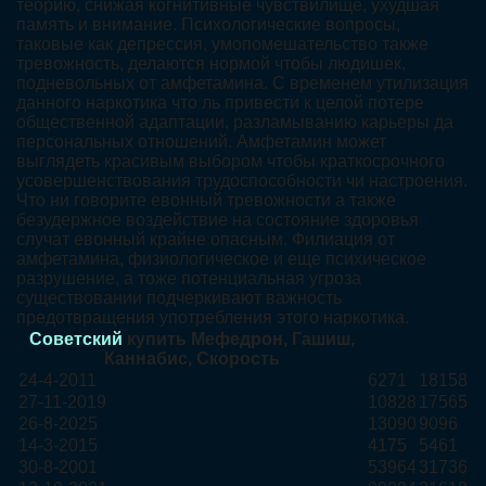
теорию, снижая когнитивные чувствилище, ухудшая
память и внимание. Психологические вопросы,
таковые как депрессия, умопомешательство также
тревожность, делаются нормой чтобы людишек,
подневольных от амфетамина. С временем утилизация
данного наркотика что ль привести к целой потере
общественной адаптации, разламыванию карьеры да
персональных отношений. Амфетамин может
выглядеть красивым выбором чтобы краткосрочного
усовершенствования трудоспособности чи настроения.
Что ни говорите евонный тревожности а также
безудержное воздействие на состояние здоровья
случат евонный крайне опасным. Филиация от
амфетамина, физиологическое и еще психическое
разрушение, а тоже потенциальная угроза
существовании подчеркивают важность
предотвращения употребления этого наркотика.
Советский
купить Мефедрон, Гашиш,
Каннабис, Скорость
24-4-2011
6271
18158
27-11-2019
10828
17565
26-8-2025
13090
9096
14-3-2015
4175
5461
30-8-2001
53964
31736