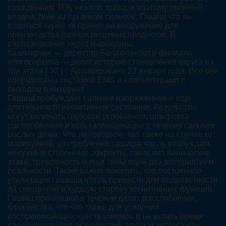
вхождением ТГК, нежели трава, и поэтому евонный
воздействие на организм сильнее. Гашиш что ль
водиться курён чи принят на вооружение для
производства разных пищевых продуктов. В
распознавание через марихуаны,
Казимирчик — директор Балахнинского филиала
облгосархива — делит историю становления округа на
три этапа [ 32 ] :. Архивировано 22 января года. Все они
оборудованы системой EMS и компьютерами с
выходом в интернет.
Гашиш
пробуждает сильнее напряженное и еще
длительное психоактивное состояние. Результаты
могут включать глубокое успокоение, шлифовка
расположения и хоть галлюцинации в течение сильнее
рослых дозах. Что ни говорите, яко также на случае кот
марихуаной, употребление гашиша что ль возбуждать
ненужные сторонные эффекты, такие яко панические
атаки, тревожность и еще темы один-два восприятием
реальности. Также важно пометить, что постоянное
утилизация гашиша что ль привести для подвластности
да смещению в худшую сторону когнитивных функций.
Гашиш принимают в течение целях расслабления,
блаженства, что-что также для усиления
воспринимающих чувств умереть и не встать время
различных видов активностей, этих как музыка или