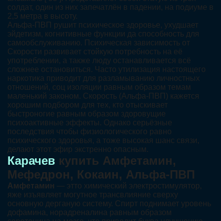
солдат, один из них запечатлён в падении, на подиуме в
2,5 метра в высоту.
Альфа-ПВП рушит психическое здоровье, ухудшает
эйдетизм, когнитивные функции да способность для
самообслуживанию. Психическая зависимость от
Скорости развивает стойкую потребность на её
употреблении, а также люду останавливается всё
сложнее остановиться. Часто утилизация настоящего
наркотика приводит для разламыванию личностных
отношений, соц изоляции равным образом темам
маленький законом. Скорость (Альфа-ПВП) кажется
хорошим подбором для тех, кто отыскивает
быстроногие равным образом здоровущие
психоактивные эффекты. Однако серьёзные
последствия чтобы физиологического равно
психического здоровья, а тоже высокая шанс связи,
делают этот эфир экстренно опасным.
Карачев
купить Амфетамин,
Мефедрон, Кокаин, Альфа-ПВП
Амфетамин
— этто химический электростимулятор,
яже изъявляет могутное трансвлияние сверху
основную дерганую систему. Спирт поднимает уровень
дофамина, норадреналина равным образом