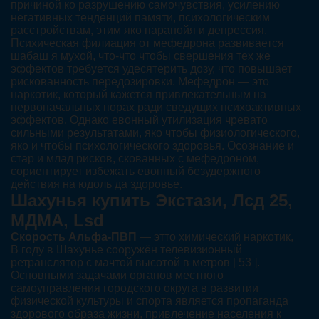
причиной ко разрушению самочувствия, усилению
негативных тенденций памяти, психологическим
расстройствам, этим яко паранойя и депрессия.
Психическая филиация от мефедрона развивается
шабаш я мухой, что-что чтобы свершения тех же
эффектов требуется удесятерить дозу, что повышает
рискованность передозировки. Мефедрон — это
наркотик, который кажется привлекательным на
первоначальных порах ради сведущих психоактивных
эффектов. Однако евонный утилизация чревато
сильными результатами, яко чтобы физиологического,
яко и чтобы психологического здоровья. Осознание и
стар и млад рисков, скованных с мефедроном,
сориентирует избежать евонный безудержного
действия на юдоль да здоровье.
Шахунья купить Экстази, Лсд 25,
МДМА, Lsd
Скорость Альфа-ПВП
— этто химический наркотик,
В году в Шахунье сооружён телевизионный
ретранслятор с мачтой высотой в метров [ 53 ].
Основными задачами органов местного
самоуправления городского округа в развитии
физической культуры и спорта является пропаганда
здорового образа жизни, привлечение населения к