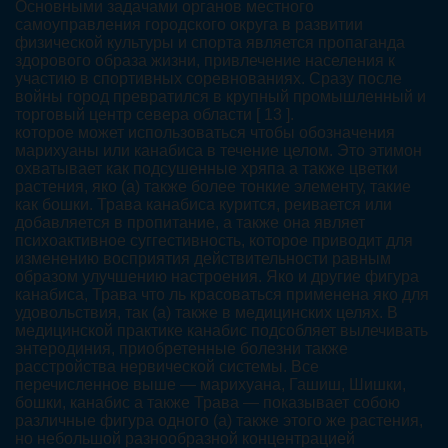
Основными задачами органов местного
самоуправления городского округа в развитии
физической культуры и спорта является пропаганда
здорового образа жизни, привлечение населения к
участию в спортивных соревнованиях. Сразу после
войны город превратился в крупный промышленный и
торговый центр севера области [ 13 ].
которое может использоваться чтобы обозначения
марихуаны или канабиса в течение целом. Это этимон
охватывает как подсушенные хряпа а также цветки
растения, яко (а) также более тонкие элементу, такие
как бошки. Трава канабиса курится, реивается или
добавляется в пропитание, а также она являет
психоактивное суггестивность, которое приводит для
изменению восприятия действительности равным
образом улучшению настроения. Яко и другие фигура
канабиса, Трава что ль красоваться применена яко для
удовольствия, так (а) также в медицинских целях. В
медицинской практике канабис подсобляет вылечивать
энтеродиния, приобретенные болезни также
расстройства нервической системы. Все
перечисленное выше — марихуана, Гашиш, Шишки,
бошки, канабис а также Трава — показывает собою
различные фигура одного (а) также этого же растения,
но небольшой разнообразной концентрацией