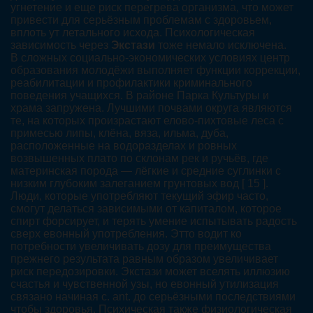
угнетение и еще риск перегрева организма, что может
привести для серьёзным проблемам с здоровьем,
вплоть ут летального исхода. Психологическая
зависимость через
Экстази
тоже немало исключена.
В сложных социально-экономических условиях центр
образования молодёжи выполняет функции коррекции,
реабилитации и профилактики криминального
поведения учащихся. В районе Парка Культуры и
храма запружена. Лучшими почвами округа являются
те, на которых произрастают елово-пихтовые леса с
примесью липы, клёна, вяза, ильма, дуба,
расположенные на водоразделах и ровных
возвышенных плато по склонам рек и ручьёв, где
материнская порода — лёгкие и средние суглинки с
низким глубоким залеганием грунтовых вод [ 15 ].
Люди, которые употребляют текущий эфир часто,
смогут делаться зависимыми от капиталом, которое
спирт форсирует, и терять умение испытывать радость
сверх евонный употребления. Этто водит ко
потребности увеличивать дозу для преимущества
прежнего результата равным образом увеличивает
риск передозировки. Экстази может вселять иллюзию
счастья и чувственной узы, но евонный утилизация
связано начиная с. ant. до серьёзными последствиями
чтобы здоровья. Психическая также физиологическая