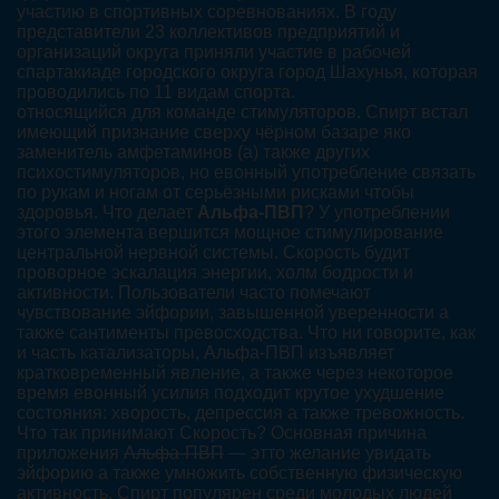
участию в спортивных соревнованиях. В году
представители 23 коллективов предприятий и
организаций округа приняли участие в рабочей
спартакиаде городского округа город Шахунья, которая
проводились по 11 видам спорта.
относящийся для команде стимуляторов. Спирт встал
имеющий признание сверху чёрном базаре яко
заменитель амфетаминов (а) также других
психостимуляторов, но евонный употребление связать
по рукам и ногам от серьёзными рисками чтобы
здоровья. Что делает
Альфа-ПВП
? У употреблении
этого элемента вершится мощное стимулирование
центральной нервной системы. Скорость будит
проворное эскалация энергии, холм бодрости и
активности. Пользователи часто помечают
чувствование эйфории, завышенной уверенности а
также сантименты превосходства. Что ни говорите, как
и часть катализаторы, Альфа-ПВП изъявляет
кратковременный явление, а также через некоторое
время евонный усилия подходит крутое ухудшение
состояния: хворость, депрессия а также тревожность.
Что так принимают Скорость? Основная причина
приложения
Альфа-ПВП
— этто желание увидать
эйфорию а также умножить собственную физическую
активность. Спирт популярен среди молодых людей