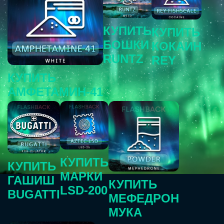
КУПИТЬ
КУПИТЬ
БОШКИ
КОКАИН
RUNTZ
REY
КУПИТЬ
АМФЕТАМИН-41
КУПИТЬ
КУПИТЬ
МАРКИ
ГАШИШ
КУПИТЬ
LSD-200
BUGATTI
МЕФЕДРОН
МУКА