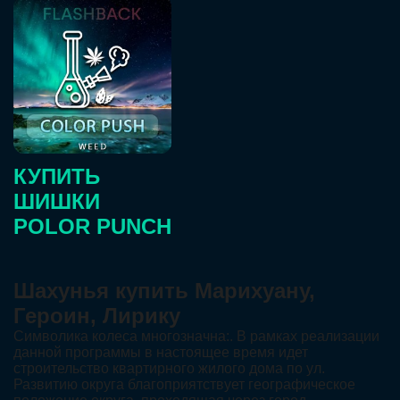
КУПИТЬ
ШИШКИ
POLOR PUNCH
Шахунья купить Марихуану,
Героин, Лирику
Символика колеса многозначна:. В рамках реализации
данной программы в настоящее время идет
строительство квартирного жилого дома по ул.
Развитию округа благоприятствует географическое