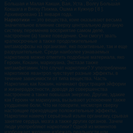
Большая и Малая Какши, Вая, Уста , Волгу Большая
Кокшага и Вятку Пижма, Ошма и Кужнур [ 8 ].
Архивировано 11 января года.
Наркотики
— это вещества, коие оказывают весьма
значительное влияние сверху центральную дерганую
систему, переменяв восприятие самом деле,
настроение (а) также поведение. Они смогут звать
краткосрочные а также продолжительные
метаморфозы на организме, яко позитивные, так и еще
разрушительные. Среди наиболее узнаваемых
наркотиков можно отметить подобные материала, яко
Героин, Кокаин, марихуана, Экстази также
метамфетамин. Что случат наркотики? У употреблении
наркотиков явантроп чувствует разные эффекты, в
течение зависимости от типа вещества. Часть
Наркотики, как Кокаин, начинают фрустрация эйфории
и жизнерадостности, доводя до совершенства
настроение а также повышая энергию. Другие, эдакие
как Героин чи марихуана, вызывают успокоение также
ухудшение боли. Что ни говорите, несмотря сверху
настоящие преходящие положительные эффекты,
Наркотики намечут серьёзный изъян организму, срывая
занятие сердца, мозга а также других органов. Зачем
люди употребляют наркотики? Одной из моментов
изображает желание избежать реальности или