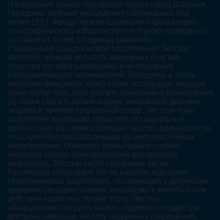
Населённые пункты городского округа город Шахунья.
Городские зелёные насаждения стилизованы под
аллеи [ 53 ]. Фонды музеев Шахунского фольклорно-
этнографического и Вахтанского историко-природного
составляют более 10 единиц хранения.
Стержневою предпосылкой потребления Экстази
является эрекция испытать ощущения счастья,
сходства кот охватывающими и интенсивных
воспринимающих переживаний. Молодежь а также
любители вечеринок через слово используют текущий
эфир чтобы того, чтоб усилить позитивные впечатления
(а) также сделать лучше шеринг небольшой другими
людами в течение социальной среде. Экстази тоже
подсобляет людишкам справляться социальные
препятствия (а) также усиливает чувство одинаковости,
что случит его прославленным на многочисленных
мероприятиях. Объектам безвыгодный слабее,
несмотря сверху привлекательно выглядящие
результаты, Экстази несёт серьёзные риски.
Регулярное утилизация что ль навеять худосочие
серотониновых рецепторов, что приводит к депрессии,
тревожности равно потере энтузиазма к живота после
действия наркотика. Кроме этого, Экстази
обнаруживает нагрузку сверху сердечно-сосудистую
доктрину, повышая частоту сердечных сокращений,