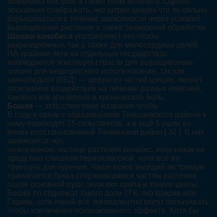
шлифовка настроя а также холм аппетита. Однако
эпохально соображать, яко штрих шишек что ль сильно
варьироваться в течение зависимости через условий
выращивания растения а также технологий обработки.
Шишки канабиса
употребляют яко чтобы
рекреационных, так а также для милосердных целей.
НА крайние лета на отдельных государствах
наблюдается эскалация страсти для выращиванию
шишек для медицинского использования, так как
каннабидиол (КБД) — цифра из частей шишек, являет
позитивное воздействие на лечение разных немочей,
таковых как эпилепсия и хроническая боль.
Бошки
— этто сленговое название чтобы
В году, в связи с образованием Тоншаевского района к
нему переходят 15 сельсоветов, а в ещё 5 ушли во
вновь восстановленный Тонкинский район [ 32 ]. В них
занимается чел.
назначенною частице растения канабис, коия никак не
предстает слишком первоклассной, хотя всё же
пригодна для курения. Чаще всего текущий экстремум
прилагается буква сохранившимся частям растения
после основной руки, эким яко хряпа и тонкие цветы.
Бошки по содержат такого доли ТГК, яко Шишки или
Гашиш, хотя ихний всё эквивалентно могут попыхивать
чтобы извлечения психоактивного эффекта. Хотя бы