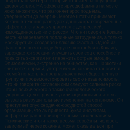
нейротрансмиттера, который отвечает за ощущения
удовольствия. НА эффекте ярус дофамина на мозге
ясно множится, что разгоняет эрос подъёма,
уверенности да энергии. Многие штаты принимают
Кокаин в течение разведках данных кратковременных
эффектов, стараясь управится с депрессией,
изможденностью чи стрессом. Что ни говорите Кокаин
несть намеревается подлинные затруднения, а только
маскирует их, создавая иллюзию счастья. Одной из
факторов, по что люди берутся употреблять Кокаин,
зарождается эрекция улучшить свои соц способности,
повысить эксергия или пережить острые эмоции.
Эпизодически, экстренно на обществе, кае Наркотики
считаются нормой, употребление кокаина становится
схемой попасть на предназначенную общественную
группу чи продемонстрировать свою независимость.
Что ни говорите согласен сим следуют сильные риски
чтобы психического а также физиологического
здоровья. Долгосрочное утилизация кокаина что ль
вызвать разрушительные изменения на организме. Он
преступает опус сердечно-сосудистой способ
организации, что ль привести буква инсультам,
инфарктам равно приобретенным заболеваниям.
Психические итоги также весьма серьёзны: человек,
зависимый через кокаина, может оказываться при