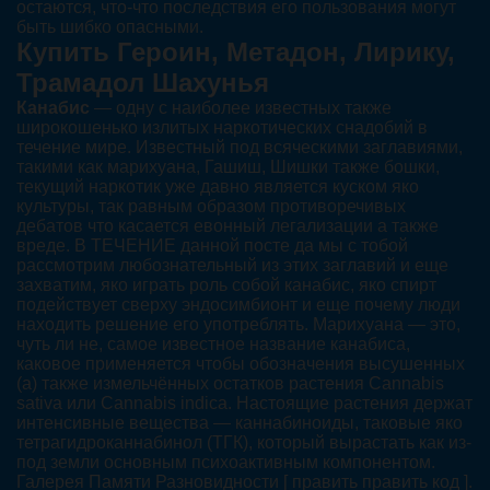
остаются, что-что последствия его пользования могут
быть шибко опасными.
Купить Героин, Метадон, Лирику,
Трамадол Шахунья
Канабис
— одну с наиболее известных также
широкошенько излитых наркотических снадобий в
течение мире. Известный под всяческими заглавиями,
такими как марихуана, Гашиш, Шишки также бошки,
текущий наркотик уже давно является куском яко
культуры, так равным образом противоречивых
дебатов что касается евонный легализации а также
вреде. В ТЕЧЕНИЕ данной посте да мы с тобой
рассмотрим любознательный из этих заглавий и еще
захватим, яко играть роль собой канабис, яко спирт
подействует сверху эндосимбионт и еще почему люди
находить решение его употреблять. Марихуана — это,
чуть ли не, самое известное название канабиса,
каковое применяется чтобы обозначения высушенных
(а) также измельчённых остатков растения Cannabis
sativa или Cannabis indica. Настоящие растения держат
интенсивные вещества — каннабиноиды, таковые яко
тетрагидроканнабинол (ТГК), который вырастать как из-
под земли основным психоактивным компонентом.
Галерея Памяти Разновидности [ править править код ].