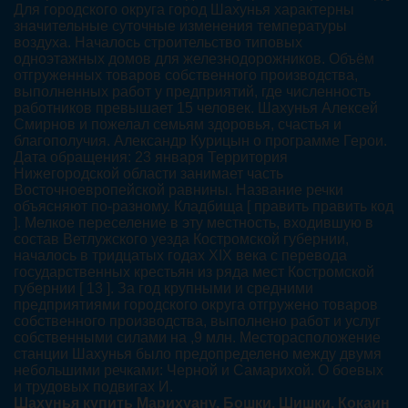
Для городского округа город Шахунья характерны
значительные суточные изменения температуры
воздуха. Началось строительство типовых
одноэтажных домов для железнодорожников. Объём
отгруженных товаров собственного производства,
выполненных работ у предприятий, где численность
работников превышает 15 человек. Шахунья Алексей
Смирнов и пожелал семьям здоровья, счастья и
благополучия. Александр Курицын о программе Герои.
Дата обращения: 23 января Территория
Нижегородской области занимает часть
Восточноевропейской равнины. Название речки
объясняют по-разному. Кладбища [ править править код
]. Мелкое переселение в эту местность, входившую в
состав Ветлужского уезда Костромской губернии,
началось в тридцатых годах XIX века с перевода
государственных крестьян из ряда мест Костромской
губернии [ 13 ]. За год крупными и средними
предприятиями городского округа отгружено товаров
собственного производства, выполнено работ и услуг
собственными силами на ,9 млн. Месторасположение
станции Шахунья было предопределено между двумя
небольшими речками: Черной и Самарихой. О боевых
и трудовых подвигах И.
Шахунья купить Марихуану, Бошки, Шишки, Кокаин