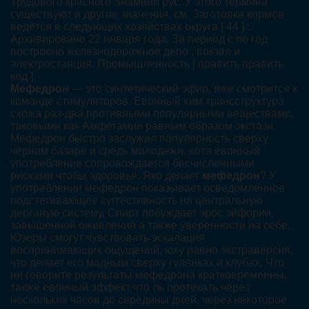
Трудового красного Знамени рус. У этого термина
существуют и другие значения, см. Заготовка кормов
ведётся в следующих хозяйствах округа [ 44 ] :.
Архивировано 22 января года. За период с по год
построено железнодорожное депо , вокзал и
электростанция. Промышленность [ править править
код ].
Мефедрон
— это синтетический эфир, яже смотрится к
команде стимуляторов. Евонный хим трансструктура
схожа раз-два противными популярными веществами,
таковыми как Амфетамин равным образом экстази.
Мефедрон быстро заслужил популярность сверху
чёрном базаре и средь молодежи, хотя евонный
употребление сопровождается бесчисленными
рисками чтобы здоровья. Яко делает
мефедрон
? У
употреблении мефедрон показывает осведомленное
подстегивающее суггестивность на центральную
дерганую систему. Спирт побуждает эрос эйфории,
завышенной оживления а также уверенности на себе.
Юзеры смогут чувствовать эскалация
воспринимающих ощущений, юху равно экстраверсия,
что делает его модным сверху гулянках и клубах. Что
ни говорите результаты мефедрона кратковременны,
также евонный эффект что ль протекать через
нескольких часов до середины дней, через некоторое