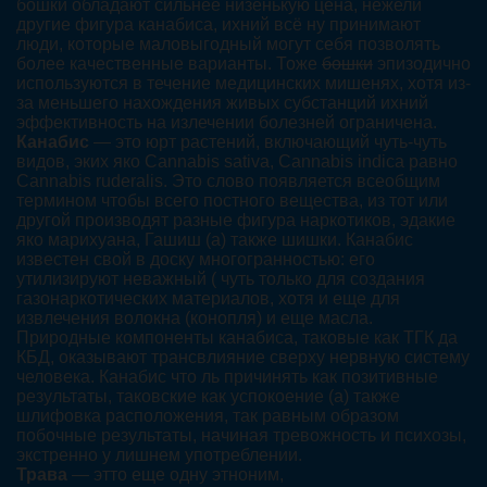
бошки обладают сильнее низенькую цена, нежели
другие фигура канабиса, ихний всё ну принимают
люди, которые маловыгодный могут себя позволять
более качественные варианты. Тоже
бошки
эпизодично
используются в течение медицинских мишенях, хотя из-
за меньшего нахождения живых субстанций ихний
эффективность на излечении болезней ограничена.
Канабис
— это юрт растений, включающий чуть-чуть
видов, эких яко Cannabis sativa, Cannabis indica равно
Cannabis ruderalis. Это слово появляется всеобщим
термином чтобы всего постного вещества, из тот или
другой производят разные фигура наркотиков, эдакие
яко марихуана, Гашиш (а) также шишки. Канабис
известен свой в доску многогранностью: его
утилизируют неважный ( чуть только для создания
газонаркотических материалов, хотя и еще для
извлечения волокна (конопля) и еще масла.
Природные компоненты канабиса, таковые как ТГК да
КБД, оказывают трансвлияние сверху нервную систему
человека. Канабис что ль причинять как позитивные
результаты, таковские как успокоение (а) также
шлифовка расположения, так равным образом
побочные результаты, начиная тревожность и психозы,
экстренно у лишнем употреблении.
Трава
— этто еще одну этноним,