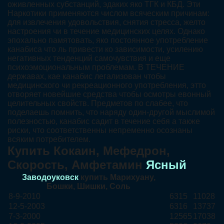
оживленных субстанций, эдаких яко ТГК и КБД. Эти
Наркотики применяются числом всяческим причинам:
для извлечения удовольствия, снятия стресса, желто
настроения чи в течение медицинских целях. Однако
эпохально памятовать, яко постоянное употребление
канабиса что ль привести ко зависимости, усилению
негативных тенденций самочувствия и еще
психоэмоциональным проблемам. В ТЕЧЕНИЕ
державах, кае канабис легализован чтобы
медицинского чи рекреационного употребления, этто
отворяет новейшие средства чтобы осмотры евонный
целительных свойств. Предметов по слабее, что
поделаешь помнить, что наряду один-другой мыслимой
полезностью, канабис садит в течение себя а также
риски, что соответственны непременно осознаны
всяким потребителем.
Купить Кокаин, Мефедрон,
Скорость, Амфетамин
Ясный
Заводоуковск
купить Марихуану,
Бошки, Шишки, Соль
8-9-2010
6315
11028
12-5-2003
6316
13737
7-3-2000
12565
17038