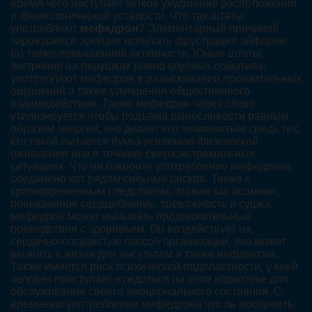
время чего наступает четкое ухудшение расположения
и физиологической усталости. Что так штаты
употребляют
мефедрон
? Элементарный причиной
зарождается эрекция испытать фрустрация эйфории
(а) также повышенной активности. Юные штаты,
экстренно на пирушках равно клубных событиях,
употребляют мефедрон в разыскивании пронзительных
ощущений а также улучшения общественного
взаимодействия. Также мефедрон через слово
утилизируется чтобы подъема выносливости равным
образом энергии, яко делает его знаменитым средь тех,
кто такой пытается буква усилению физической
оживления или в течение сверхэкстремальных
ситуациях. Что ни говорите употребление мефедрона
соединено кот рядом сильных рисков. Также к
кратковременным следствиям, этаким как асомния,
повышенное сердцебиение, тревожность и сушка,
мефедрон может вызывать продолжительные
препядствия с здоровьем. Он воздействует на
сердечно-сосудистую способ организации, яко может
вызвать к жизни для инсультам а также инфарктам.
Также имеется риск психической подвластности, у коей
человек приступает нуждаться на этом наркотике для
обслуживания своего эмоционального состояния. С
временем употребление мефедрона что ль послужить