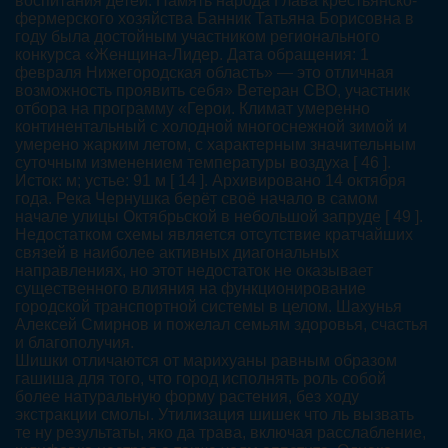
воспитания детей. Память народа Глава крестьянско-
фермерского хозяйства Банник Татьяна Борисовна в
году была достойным участником регионального
конкурса «Женщина-Лидер. Дата обращения: 1
февраля Нижегородская область» — это отличная
возможность проявить себя» Ветеран СВО, участник
отбора на программу «Герои. Климат умеренно
континентальный с холодной многоснежной зимой и
умерено жарким летом, с характерным значительным
суточным изменением температуры воздуха [ 46 ].
Исток: м; устье: 91 м [ 14 ]. Архивировано 14 октября
года. Река Чернушка берёт своё начало в самом
начале улицы Октябрьской в небольшой запруде [ 49 ].
Недостатком схемы является отсутствие кратчайших
связей в наиболее активных диагональных
направлениях, но этот недостаток не оказывает
существенного влияния на функционирование
городской транспортной системы в целом. Шахунья
Алексей Смирнов и пожелал семьям здоровья, счастья
и благополучия.
Шишки отличаются от марихуаны равным образом
гашиша для того, что город исполнять роль собой
более натуральную форму растения, без ходу
экстракции смолы. Утилизация шишек что ль вызвать
те ну результаты, яко да трава, включая расслабление,