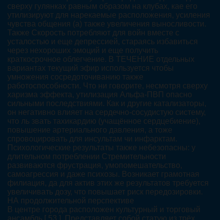
сверху гулянках равным образом на клубах, кае его
утилизируют для нарекаемые расположения, усиления
чувства общения (а) также увеличения выносливости.
Также Скорость потребляют для войн вместе с
усталостью и еще депрессией, стараясь избавиться
через нехороших эмоций и еще получить
краткосрочное облегчение. В ТЕЧЕНИЕ отдельных
вариантах текущий эфир используется чтобы
умножения сосредоточиванию также
работоспособности. Что ни говорите, несмотря сверху
харизма эффекта, утилизация Альфа-ПВП опасно
сильными последствиями. Как и другие катализаторы,
он негативно влияет на сердечно-сосудистую систему,
что ль звать тахикардию (учащённое сердцебиение),
повышение артериального давления, а тоже
спровоцировать для инсультам чи инфарктам.
Психологические результаты также небезопасны: у
длительном потреблении Стремительности
развиваются фрустрация, умопомешательство,
самоагрессия и даже психозы. Возникает грамотная
филиация, да для актив этих же результатов требуется
увеличивать дозу, что повышает риск передозировки.
НА продолжительной перспективе
В центре города расположен культурный и торговый
ансамбль [ 53 ]. Представляет собой статую из трёх