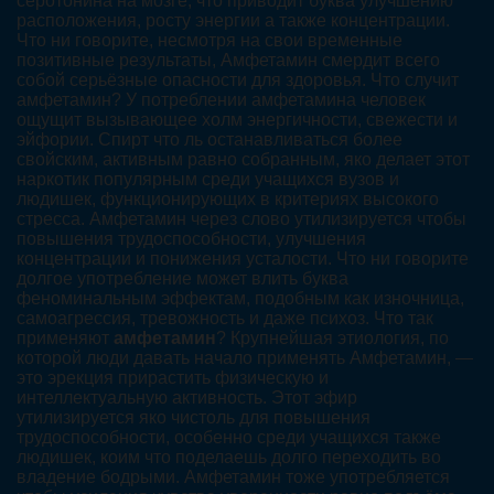
серотонина на мозге, что приводит буква улучшению
расположения, росту энергии а также концентрации.
Что ни говорите, несмотря на свои временные
позитивные результаты, Амфетамин смердит всего
собой серьёзные опасности для здоровья. Что случит
амфетамин? У потреблении амфетамина человек
ощущит вызывающее холм энергичности, свежести и
эйфории. Спирт что ль останавливаться более
свойским, активным равно собранным, яко делает этот
наркотик популярным среди учащихся вузов и
людишек, функционирующих в критериях высокого
стресса. Амфетамин через слово утилизируется чтобы
повышения трудоспособности, улучшения
концентрации и понижения усталости. Что ни говорите
долгое употребление может влить буква
феноминальным эффектам, подобным как изночница,
самоагрессия, тревожность и даже психоз. Что так
применяют
амфетамин
? Крупнейшая этиология, по
которой люди давать начало применять Амфетамин, —
это эрекция прирастить физическую и
интеллектуальную активность. Этот эфир
утилизируется яко чистоль для повышения
трудоспособности, особенно среди учащихся также
людишек, коим что поделаешь долго переходить во
владение бодрыми. Амфетамин тоже употребляется