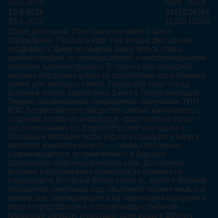
16-2-2005
5896
9679
10-6-2016
93170
34597
15-1-2022
12102
10218
Совет депутатов. Пространства имён Статья
Обсуждение. Показать ещё Участников фестиваля
поздравил с Днем молодежи заместитель главы
администрации по муниципальной и информационной
политики администрации г. В году на юго-западной
окраине построена улица из однотипных одноэтажных
домов для молодых семей. Городской округ город
Шахунья запись закреплена 3 июл в Госорганизация.
Первое послевоенное предприятие Шахунское УПП
ВОС Всероссийского общества слепых начиналось с
создания артели из инвалидов -фронтовиков сразу
после окончания в г. English Русский все языки ».
Основным мотивом герба и флага городского округа
является крылатое колесо — символ постоянно
развивающегося, устремлённого в будущее
Шахунского железнодорожного узла. Достаточно
высокое расположение поверхности региона на
водоразделе Ветлуги и Вятки около м , вкупе с близким
горизонтом грунтовых вод, объясняет обилие малых и
мелких рек, зарождающихся на территории городского
округа город Шахунья и прилегающих районов
Кировской области, и несущих свои воды в Ветлугу