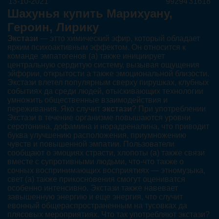
13-10-2021
99294
31618
Шахунья купить Марихуану,
Героин, Лирику
Экстази
— этто химический эфир, который обладает
ярким психоактивным эффектом. Он относится к
команде эмпатогенов (а) также инициирует
центральную сердитую систему, вызывая ощущения
эйфории, открытости а также эмоциональной близости.
Экстази влетел популярным сверху пирушках, клубных
событиях да среди людей, отыскивающих технологии
умножить общественные взаимодействия и
переживания. Яко случит
экстази
? При употреблении
Экстази в течение организме повышаются уровни
серотонина, дофамина и норадреналина, что приводит
буква улучшению расположения, приумножению
чувств и повышенной эмпатии. Пользователи
сообщают о эмоциях страсти, хлопоты (а) также связи
вместе с супротивными людьми, что-что также о
сочных воспринимающих восприятиях — этномузыка,
свет (а) также прикосновения смогут оцениватся
особенно интенсивно. Экстази также навевает
завышенную энергию и еще энергия, что случит
евонный общераспространенным на тусовках да
плясовых мероприятиях. Что так употребляют экстази?