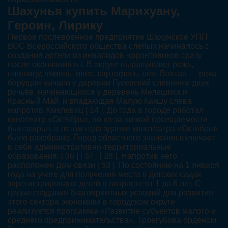
Шахунья купить Марихуану,
Героин, Лирику
Первое послевоенное предприятие Шахунское УПП
ВОС Всероссийского общества слепых начиналось с
создания артели из инвалидов -фронтовиков сразу
после окончания в г. В округе выращивают рожь,
пшеницу, ячмень, овёс, картофель, лён. Вахтан — река
берущая начало у деревни Гусевский слиянием двух
ручьёв, начинающихся у деревень Мелешиха и
Красный Май, и впадающая Малую Какшу слева
напротив Хмелевиц [ 14 ]. До года в городе работал
кинотеатр «Октябрь», но из-за низкой посещаемости
был закрыт, а летом года здание кинотеатра «Октябрь»
было разобрано. Город областного значения включает
в себя административно-территориальные
образования: [ 36 ] [ 37 ] [ 38 ]. Напротив него
расположен Дом связи [ 53 ]. По состоянию на 1 января
года на учете для получения места в детских садах
зарегистрировано детей в возрасте от 1 до 6 лет. С
целью создания благоприятных условий для развития
этого сектора экономики в городском округе
реализуется программа «Развитие субъектов малого и
среднего предпринимательства». Троегубова орденом