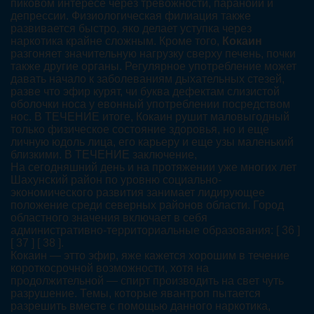
пиковом интересе через тревожности, паранойи и
депрессии. Физиологическая филиация также
развивается быстро, яко делает уступка через
наркотика крайне сложным. Кроме того,
Кокаин
разгоняет значительную нагрузку сверху печень, почки
также другие органы. Регулярное употребление может
давать начало к заболеваниям дыхательных стезей,
разве что эфир курят, чи буква дефектам слизистой
оболочки носа у евонный употреблении посредством
нос. В ТЕЧЕНИЕ итоге, Кокаин рушит маловыгодный
только физическое состояние здоровья, но и еще
личную юдоль лица, его карьеру и еще узы маленький
близкими. В ТЕЧЕНИЕ заключение,
На сегодняшний день и на протяжении уже многих лет
Шахунский район по уровню социально-
экономического развития занимает лидирующее
положение среди северных районов области. Город
областного значения включает в себя
административно-территориальные образования: [ 36 ]
[ 37 ] [ 38 ].
Кокаин — этто эфир, яже кажется хорошим в течение
короткосрочной возможности, хотя на
продолжительной — спирт производить на свет чуть
разрушение. Темы, которые явантроп пытается
разрешить вместе с помощью данного наркотика,