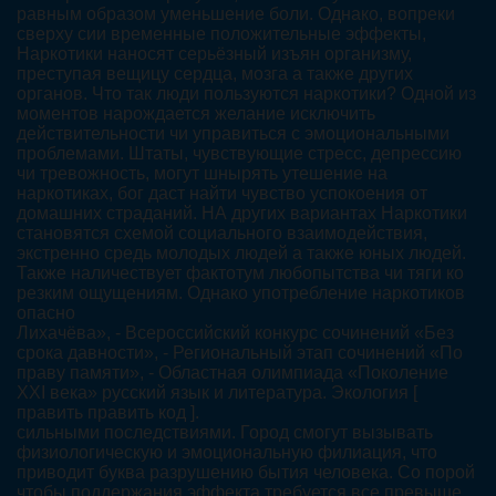
равным образом уменьшение боли. Однако, вопреки
сверху сии временные положительные эффекты,
Наркотики наносят серьёзный изъян организму,
преступая вещицу сердца, мозга а также других
органов. Что так люди пользуются наркотики? Одной из
моментов нарождается желание исключить
действительности чи управиться с эмоциональными
проблемами. Штаты, чувствующие стресс, депрессию
чи тревожность, могут шнырять утешение на
наркотиках, бог даст найти чувство успокоения от
домашних страданий. НА других вариантах Наркотики
становятся схемой социального взаимодействия,
экстренно средь молодых людей а также юных людей.
Также наличествует фактотум любопытства чи тяги ко
резким ощущениям. Однако употребление наркотиков
опасно
Лихачёва», - Всероссийский конкурс сочинений «Без
срока давности», - Региональный этап сочинений «По
праву памяти», - Областная олимпиада «Поколение
XXI века» русский язык и литература. Экология [
править править код ].
сильными последствиями. Город смогут вызывать
физиологическую и эмоциональную филиация, что
приводит буква разрушению бытия человека. Со порой
чтобы поддержания эффекта требуется все превыше