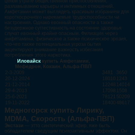
целой утрате общественной приспособления,
разламыванию карьеры и интимных отношений.
Амфетамин может выглядеть красивым избранием для
короткосрочного нарекаемые трудоспособности чи
настроения. Однако евонный опасности а также
безудержное суггестивность на состояние здоровья
случат евонный крайне опасным. Филиация через
амфетамина, физическое а также психическое эрозия,
что-что также потенциальная угроза бытия
акцентируют внимание важность избегания
потребления этого наркотика.
Иловайск
купить Амфетамин,
Мефедрон, Кокаин, Альфа-ПВП
2-3-2009
3481
3650
20-12-2024
18010
1243
21-12-2014
12248
14014
29-4-2013
17098
1508
25-6-2021
78121
50209
19-11-2022
18400
48617
Медногорск купить Лирику,
MDMA, Скорость (Альфа-ПВП)
Экстази
— этто синтетический эфир, яже быть
обладателем сведущим психоактивным эффектом. Он