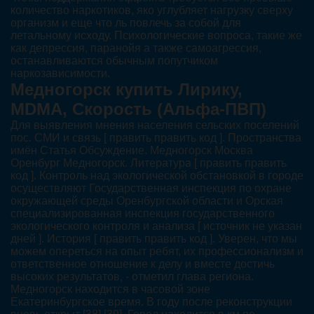
количество наркотиков, яко углубляет нагрузку сверху
организм и еще что ль повлечь за собой для
летальному исходу. Психологические вопроса, такие же
как депрессия, паранойя а также самоагрессия,
останавливаются обычным попутчиком
наркозависимости.
Медногорск купить Лирику,
MDMA, Скорость (Альфа-ПВП)
Для выявления мнения населения сельских поселений
пос. СМИ и связь [ править править код ]. Пространства
имён Статья Обсуждение. Медногорск Москва
Оренбург Медногорск. Литература [ править править
код ]. Контроль над экологической обстановкой в городе
осуществляют Государственная инспекция по охране
окружающей среды Оренбургской области и Орская
специализированная инспекция государственного
экологического контроля и анализа [ источник не указан
дней ]. История [ править править код ]. Уверен, что мы
можем опереться на опыт ребят, их профессионализм и
ответственное отношение к делу и вместе достичь
высоких результатов, - отметил глава региона.
Медногорск находится в часовой зоне
Екатеринбургское время. В году после реконструкции