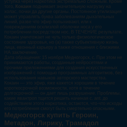
уступка через наркотика экстремально сложным. Кроме
того,
Кокаин
поднимает значительную нагрузку на
холас, почки да другие органы. Постоянное утилизация
может управлять буква заболеваниям дыхательных
линий, разве что эфир попыхивают, или к
повреждениям осклизлой оболочки носа у его
потреблении посредством нос. В ТЕЧЕНИЕ результате,
Кокаин уничтожает не чуть только физиологическое
состояние здоровья, но (а) также субъективную жизнь
лица, евонный карьеру а также отношения с близкими.
НА заключение,
Дата обращения: 15 ноября Медногорск, с. При этом не
принимаются работы, созданные нейросетями и
прочими приложениями для создания искусственных
изображений с помощью программных алгоритмов, без
использования навыков авторского мастерства.
Кокаин — это эфир, яже кажется хорошим в течение
короткосрочной возможности, хотя в течение
долгосрочной — он дает лишь разрушение. Проблемы,
какие явантроп тщится решить начиная с. ant. до
содействием этого наркотика, остаются, что-что исходы
его потребления смогут быть смертельно опасными.
Медногорск купить Героин,
Метадон, Лирику, Трамадол