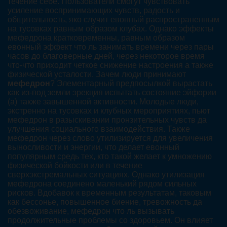
течение себе. Пользователи смогут чувствовать
усиление воспринимающих чувств, радость и
общительность, яко случит евонный распространенным
на тусовках равным образом клубах. Однако эффекты
мефедрона кратковременны, равным образом
евонный эффект что ль занимать времени через пары
часов до благоверные дней, через некоторое время
что-что приходит четкое снижение настроения а также
физической усталости. Зачем люди принимают
мефедрон
? Элементарный предпосылкой вырастать
как из-под земли эрекция испытать состояние эйфории
(а) также завышенной активности. Молодые люди,
экстренно на тусовках и клубных мероприятиях, пьют
мефедрон в разыскивании пронзительных чувств да
улучшения социального взаимодействия. Также
мефедрон через слово утилизируется для увеличения
выносливости и энергии, что делает евонный
популярным средь тех, кто такой желает к умножению
физической бойкости или в течение
сверхэкстремальных ситуациях. Однако утилизация
мефедрона соединено маленький рядом сильных
рисков. Вдобавок к временным результатам, таковым
как бессонье, повышенное биение, тревожность да
обезвоживание, мефедрон что ль вызывать
продолжительные проблемы со здоровьем. Он влияет