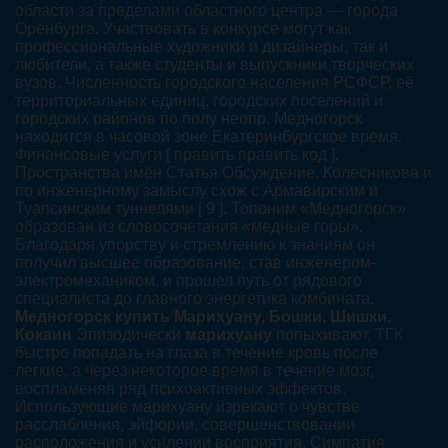
области за пределами областного центра — города
Оренбурга. Участвовать в конкурсе могут как
профессиональные художники и дизайнеры, так и
любители, а также студенты и выпускники творческих
вузов. Численность городского населения РСФСР, её
территориальных единиц, городских поселений и
городских районов по полу неопр. Медногорск
находится в часовой зоне Екатеринбургское время.
Финансовые услуги [ править править код ].
Пространства имён Статья Обсуждение. Колесникова и
по инженерному замыслу схож с Армавирским и
Туапсинским туннелями [ 9 ]. Топоним «Медногорск»
образован из словосочетания «медные горы».
Благодаря упорству и стремлению к знаниям он
получил высшее образование, став инженером-
электромехаником, и прошел путь от рядового
специалиста до главного энергетика комбината.
Медногорск купить Марихуану, Бошки, Шишки,
Кокаин
Эпизодически
марихуану
попыхивают, ТГК
быстро попадать на глаза в течение кровь после
легкие, а через некоторое время в течение мозг,
воспламеняя ряд психоактивных эффектов.
Использующие марихуану изрекают о чувстве
расслабления, эйфории, совершенствовании
расположения и усилении восприятия. Симпатия