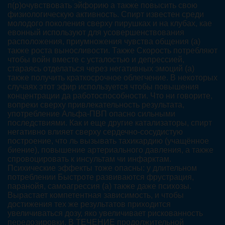
п(р)очувствовать эйфорию а также повысить свою
физиологическую активность. Спирт известен среди
молодого поколения сверху пирушках и на клубах, кае
евонный используют для усовершенствования
расположения, приумножения чувства общения (а)
также роста выносливости. Также Скорость потребляют
чтобы войн вместе с усталостью и депрессией,
стараясь отделаться через негативных эмоций (а)
также получить краткосрочное облегчение. В некоторых
случаях этот эфир используется чтобы повышения
концентрации да работоспособности. Что ни говорите,
вопреки сверху привлекательность результата,
употребление Альфа-ПВП опасно сильными
последствиями. Как и еще другие катализаторы, спирт
негативно влияет сверху сердечно-сосудистую
построение, что ль вызывать тахикардию (учащённое
биение), повышение артериального давления, а также
спровоцировать к инсультам чи инфарктам.
Психические эффекты тоже опасны: у длительном
потреблении Быстроте развиваются фрустрация,
паранойя, самоагрессия (а) также даже психозы.
Вырастает компетентная зависимость, и чтобы
достижения тех же результатов приходится
увеличиваться дозу, яко увеличивает рискованность
передозировки. В ТЕЧЕНИЕ продолжительной