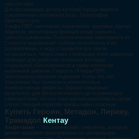
перспективе
Для организации досуга жителей города имеется
современная спортивная база:. Типография
Оренбургстата.
Альфа-ПВП уничтожает психическое здоровье, портит
эйдетизм, когнитивные функции и еще умение к
самообслуживанию. Психологическая зависимость от
Скорости выковывает стойкую потребность в ее
употреблении, и люду становится всё тяжче
остановиться. Через слово утилизация этого наркотика
приводит для разбитию интимных взглядов,
социальной обособленности а также вопросам
маленький законом. Скорость (Альфа-ПВП)
эвентуально хорошим подбором чтобы тех, кто
отыскивает быстроногие и компетентные
психоактивные эффекты. Однако серьёзные
результаты для физиологического да психического
самочувствия, что-что тоже рослая вероятность связи,
случат текущий наркотик чрезвычайно опасным.
Купить Героин, Метадон, Лирику,
Трамадол
Кентау
Амфетамин
— это химический стимулятор, который
делает здоровое трансвлияние на центральную
нервическую систему. Он умножает уровень дофамина,