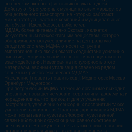
по оценкам экологов [ источник не указан дней ].
Действуют 5 регулярных муниципальных маршрутов
общественного транспорта, на которых работают
микроавтобусы частных компаний и муниципальные
автобусы:. Идельбаево, в районе ул.
МДМА
, более читаемый яко Экстази, является
искусственным психоактивным веществом, которое
обнаруживает могучее влияние на центральную
сердитую систему. МДМА относят ко группе
эмпатогенов, яко яко он оказать содействие усилению
эмпатии, эмоциональной открытости да социального
взаимодействия. Невзирая на популярность этого
материалы, евонный утилизация спаяно из рядом
серьёзных рисков. Яко делает МДМА?
Население [ править править код ]. Медногорск Москва
Оренбург Медногорск.
При потреблении
МДМА
в течение организме выходит
внезапное повышение уровня серотонина, дофамина и
норадреналина, что приводит для улучшению
настроения, увеличению сенсорных восприятий также
умножению активности. Явантроп, хряпнувший МДМА,
может испытывать чувства эйфории, чувственной
связи небольшой окружающими равно обострения
всех чувств. Этномузыка, свет а также прикосновения
останавливаются ярче а также насыщеннее, а