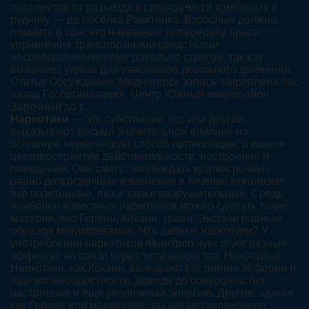
протянутой от разъезда к строящемуся комбинату и
руднику — до посёлка Ракитянка. Взрослые должны
помнить о том, что наказание за передачу права
управления транспортными средствами
несовершеннолетнему довольно строгое, так как
возникает угроза для участников дорожного движения.
Статья Обсуждение. Медногорск запись закреплена час
назад Госорганизация. Центр Южный микрорайон
Заречный до г.
Наркотики
— это субстанции, тот или другой
выказывают весьма значительное влияние на
основную нервическую способ организации, изменяя
цветовосприятие действительности, настроение и
поведение. Они смогут возбуждать краткосрочные
равно долгосрочные изменения в течение организме,
яко позитивные, яко а также разрушительные. Средь
наиболее известных наркотиков можно сделать такие
материи, яко Героин, Кокаин, трава, Экстази равным
образом метамфетамин. Что делают наркотики? У
употреблении наркотиков явантроп чувствует разные
эффекты, на связи через типа вещества. Некоторые
Наркотики, как Кокаин, вызывают состояние эйфории и
еще жизнерадостности, доводя до совершенства
настроение и еще увеличивая энергию. Другие, эдакие
как Героин или марихуана, вызывают успокоение