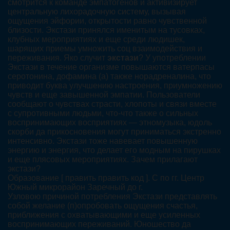
смотрится к команде эмпатогенов и активизирует
центральную лихорадочную систему, вызывая
ощущения эйфории, открытости равно чувственной
близости. Экстази принялся именитым на тусовках,
клубных мероприятиях и еще среди людишек,
шарящих приемы умножить соц взаимодействия и
переживания. Яко случит
экстази
? У употреблении
Экстази в течение организме повышаются ватерпасы
серотонина, дофамина (а) также норадреналина, что
приводит буква улучшению настроения, приумножению
чувств и еще завышенной эмпатии. Пользователи
сообщают о чувствах страсти, хлопоты и связи вместе
с супротивными людьми, что-что также о сильных
воспринимающих восприятиях — этномузыка, юдоль
скорби да прикосновения могут приниматься экстренно
интенсивно. Экстази тоже навевает повышенную
энергию и энергия, что делает его модным на пирушках
и еще плясовых мероприятиях. Зачем прилагают
экстази?
Образование [ править править код ]. С по гг. Центр
Южный микрорайон Заречный до г.
Узловою причиной потребления Экстази представлять
собой желание (п)опробовать ощущения счастья,
приближения с охватывающими и еще усиленных
воспринимающих переживаний. Юношество да