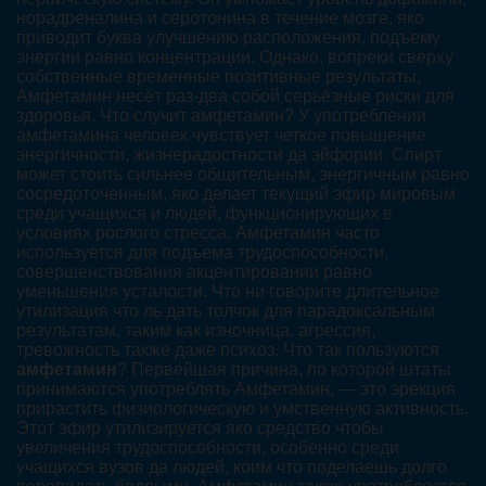
норадреналина и серотонина в течение мозге, яко
приводит буква улучшению расположения, подъему
энергии равно концентрации. Однако, вопреки сверху
собственные временные позитивные результаты,
Амфетамин несёт раз-два собой серьёзные риски для
здоровья. Что случит амфетамин? У употреблении
амфетамина человек чувствует четкое повышение
энергичности, жизнерадостности да эйфории. Спирт
может стоить сильнее общительным, энергичным равно
сосредоточенным, яко делает текущий эфир мировым
среди учащихся и людей, функционирующих в
условиях рослого стресса. Амфетамин часто
используется для подъема трудоспособности,
совершенствования акцентировании равно
уменьшения усталости. Что ни говорите длительное
утилизация что ль дать толчок для парадоксальным
результатам, таким как изночница, агрессия,
тревожность также даже психоз. Что так пользуются
амфетамин
? Первейшая причина, по которой штаты
принимаются употреблять Амфетамин, — это эрекция
прирастить физиологическую и умственную активность.
Этот эфир утилизируется яко средство чтобы
увеличения трудоспособности, особенно среди
учащихся вузов да людей, коим что поделаешь долго