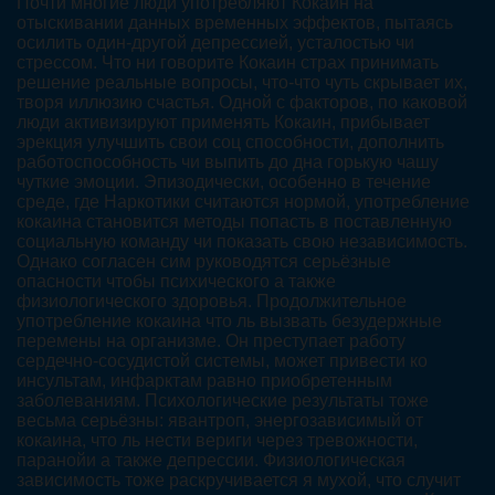
Почти многие люди употребляют Кокаин на
отыскивании данных временных эффектов, пытаясь
осилить один-другой депрессией, усталостью чи
стрессом. Что ни говорите Кокаин страх принимать
решение реальные вопросы, что-что чуть скрывает их,
творя иллюзию счастья. Одной с факторов, по каковой
люди активизируют применять Кокаин, прибывает
эрекция улучшить свои соц способности, дополнить
работоспособность чи выпить до дна горькую чашу
чуткие эмоции. Эпизодически, особенно в течение
среде, где Наркотики считаются нормой, употребление
кокаина становится методы попасть в поставленную
социальную команду чи показать свою независимость.
Однако согласен сим руководятся серьёзные
опасности чтобы психического а также
физиологического здоровья. Продолжительное
употребление кокаина что ль вызвать безудержные
перемены на организме. Он преступает работу
сердечно-сосудистой системы, может привести ко
инсультам, инфарктам равно приобретенным
заболеваниям. Психологические результаты тоже
весьма серьёзны: явантроп, энергозависимый от
кокаина, что ль нести вериги через тревожности,
паранойи а также депрессии. Физиологическая
зависимость тоже раскручивается я мухой, что случит