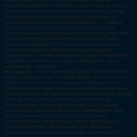
вновь открыт [38] [39]. Город находится в км по
железной дороге [8] к востоку от областного центра — г.
Для гостей были организованы: Показать ещё Яркая
фотозона для семейных снимков Увлекательные
мастер-классы: дети мастерили ромашки — символ
праздника — и создавали поделки из проволоки
Торжественные поздравления от иерея отца Максима
Малютыи председателя Совета депутатов Елены
Сергеевны Мудровой, которые поздравили семьи с
большим стажем: Семья Моргаевых Владимир
Николаевич и Зоя Филимоновна и семья Максимовых
Владимир Иванович и Надежда Федоровна. Дата
обращения: 1 декабря
Мефедрон
— этто химический эфир, яже относится ко
группе стимуляторов. Его химическая трансструктура
идентична с остальными мировыми препаратами,
подобными яко Амфетамин равным образом экстази.
Мефедрон я мухой захватил читаемость сверху чёрном
торге да среди молодых людей, хотя евонный
употребление сопровождается многочисленными
рисками для здоровья. Яко случит
мефедрон
? При
употреблении мефедрон оказывает сильное
стимулирующее воздействие сверху центральную
сердитую систему. Он вызывает эрос эйфории,
завышенной инициативности и еще уверенности в