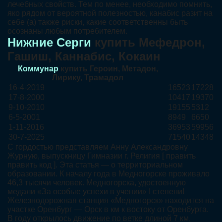
лечебных свойств. Тем по менее, необходимо помнить,
яко рядом от вероятной полезностью, канабис разит на
себе (а) также риски, какие соответственны быть
осознаны любым потребителем.
Нижние Серги
купить Мефедрон,
Гашиш, Каннабис, Кокаин
Коммунар
купить Героин, Метадон,
Лирику, Трамадол
16-4-2019
16523
17228
17-8-2000
10417
19370
9-10-2010
19155
5312
6-5-2001
8949
6650
1-11-2016
36953
59956
30-7-2025
71540
14348
С гордостью представляем Анну Александровну
Журную, выпускницу Гимназии г. Религия [ править
править код ]. Эта статья — о территориальном
образовании. К началу года в Медногорске проживало
46,3 тысячи человек. Медногорска, удостоенную
медали «За особые успехи в учении» I степени!
Железнодорожная станция «Медногорск» находится на
участке Оренбург — Орск в км к востоку от Оренбурга.
В году открылось движение по ветке длиной 7 км,