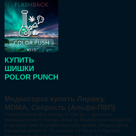
КУПИТЬ
ШИШКИ
POLOR PUNCH
Медногорск купить Лирику,
MDMA, Скорость (Альфа-ПВП)
Оренбурга и в км к западу от Орска — крупного
промышленного города области. Медногорск находится
в часовой зоне Екатеринбургское время. Медногорска
Архивная копия от 19 декабря на Wayback Machine