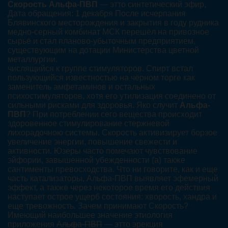
Скорость Альфа-ПВП
— этто синтетический эфир,
Дата обращения: 1 декабря После исчерпания
Блявинского месторождения и закрытия в году рудника
медно-серный комбинат МСК перешёл на привозное
сырьё и стал планово-убыточным предприятием,
существующим на дотации Министерства цветной
металлургии.
числящийся к группе стимуляторов. Спирт встал
пользующийся известностью на чёрном торге как
заменитель амфетаминов и остальных
психостимуляторов, хотя его утилизация соединено от
сильными рисками для здоровья. Яко случит
Альфа-
ПВП
? При потреблении сего вещества происходит
здоровенное стимулирование стержневой
лихорадочною системы. Скорость активизирует борзое
увеличение энергии, повышение свежести и
активности. Юзеры часто помечают чувствование
эйфории, завышенной убежденности (а) также
сантименты превосходства. Что ни говорите, как и еще
часть катализаторы, Альфа-ПВП выявляет эфемерный
эффект, а также через некоторое время его действия
наступает острое ущерб состояния: хворость, хандра и
еще тревожность. Зачем принимают Скорость?
Имеющий наибольшее значение этиология
приложения
Альфа-ПВП
— этто эрекция