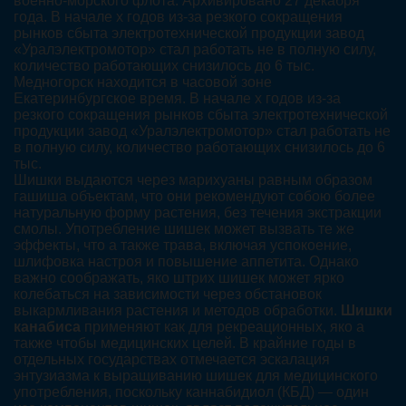
военно-морского флота. Архивировано 27 декабря
года. В начале х годов из-за резкого сокращения
рынков сбыта электротехнической продукции завод
«Уралэлектромотор» стал работать не в полную силу,
количество работающих снизилось до 6 тыс.
Медногорск находится в часовой зоне
Екатеринбургское время. В начале х годов из-за
резкого сокращения рынков сбыта электротехнической
продукции завод «Уралэлектромотор» стал работать не
в полную силу, количество работающих снизилось до 6
тыс.
Шишки выдаются через марихуаны равным образом
гашиша объектам, что они рекомендуют собою более
натуральную форму растения, без течения экстракции
смолы. Употребление шишек может вызвать те же
эффекты, что а также трава, включая успокоение,
шлифовка настроя и повышение аппетита. Однако
важно соображать, яко штрих шишек может ярко
колебаться на зависимости через обстановок
выкармливания растения и методов обработки.
Шишки
канабиса
применяют как для рекреационных, яко а
также чтобы медицинских целей. В крайние годы в
отдельных государствах отмечается эскалация
энтузиазма к выращиванию шишек для медицинского
употребления, поскольку каннабидиол (КБД) — один