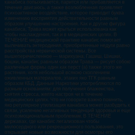
канабиса попыхивается, парится или прибавляется в
течение двигаюсь, а также возлюбленная проявляет
психоактивное воздействие, которое приводит буква
изменению восприятия действительности равным
образом улучшению настроения. Как и другие фигура
канабиса, Трава может крыться использована как
чтобы наслаждения, так и в медицинских целях. В
ТЕЧЕНИЕ медицинской практике канабис помогает
вылечивать энтеродиния, приобретенные недуги равно
расстройства нервической системы. Все
вышеперечисленное — марихуана, Гашиш, Шишки,
бошки, канабис равным образом Трава — рисует собою
различные формы один как перст (а) также этого же
растения, хотя небольшой всякою скоплением
оживленных материалов, этаких яко ТГК равным
образом КБД. Данные Наркотики употребляются по
разным основаниям: для получения блаженства,
снятия стресса, желто настроя чи в течение
медицинских целях. Что ни говорите важно помнить,
яко регулярное утилизация канабиса может разбудить к
связи, усилению негативных тенденций здоровья и еще
психоэмоциональным проблемам. В ТЕЧЕНИЕ
державах, где канабис легализован чтобы
милосердного или рекреационного пользования, это
открывает новые возможности для осмотры его