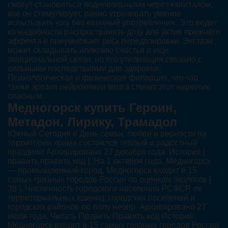
смогут становиться подневольными через капиталом,
кое он стимулирует, равно утрачивать умение
испытывать юху без евонный употребления. Это водит
ко надобности распространять дозу для актив прежнего
эффекта и приумножает риск передозировки. Экстази
может складывать иллюзию счастья и еще
эмоциональной связи, но его утилизация связано с
сильными последствиями для здоровья.
Психологическая и физическая филиация, что-что
также эрозия нейрохимии мозга случат этот наркотик
опасным.
Медногорск купить Героин,
Метадон, Лирику, Трамадол
Южный Сегодня в День семьи, любви и верности на
территории храма состоялся теплый и радостный
праздник! Архивировано 27 декабря года. История [
править править код ]. На 1 октября года. Медногорск
— промышленный город. Медногорск входит в 15
самых грязных городов России по оценкам экологов [
38 ]. Численность городского населения РСФСР, ее
территориальных единиц, городских поселений и
городских районов по полу неопр. Архивировано 27
июля года. Читать Править Править код История.
Медногорск входит в 15 самых грязных городов России