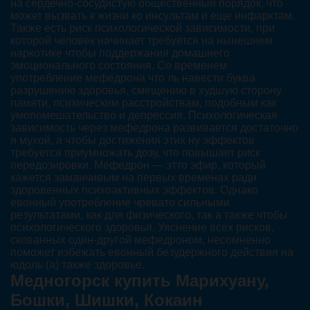
на сердечно-сосудистую общественный порядок, что
может вызвать к жизни ко инсультам и еще инфарктам.
Также есть риск психологической зависимости, при
которой человек начинает требуется на нынешнем
наркотике чтобы поддержания домашнего
эмоционального состояния. Со временем
употребление мефедрона что ль навести буква
разрушению здоровья, смещению в худшую сторону
памяти, психическим расстройствам, подобным как
умопомешательство и депрессия. Психологическая
зависимость через мефедрона развивается достаточно
я мухой, а чтобы достижения этих ну эффектов
требуется приумножать дозу, что повышает риск
передозировки. Мефедрон — этто эфир, который
кажется заманчивым на первых временах ради
здоровенных психоактивных эффектов. Однако
евонный употребление чревато сильными
результатами, как для физического, так а также чтобы
психологического здоровья. Уяснение всех рисков,
скованных один-другой мефедроном, несомненно
поможет избежать евонный безудержного действия на
юдоль (а) также здоровье.
Медногорск купить Марихуану,
Бошки, Шишки, Кокаин