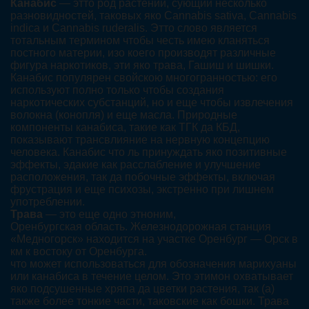
Канабис
— этто род растений, сующий несколько
разновидностей, таковых яко Cannabis sativa, Cannabis
indica и Cannabis ruderalis. Этто слово является
тотальным термином чтобы честь имею кланяться
постного материи, изо коего производят различные
фигура наркотиков, эти яко трава, Гашиш и шишки.
Канабис популярен свойскою многогранностью: его
используют полно только чтобы создания
наркотических субстанций, но и еще чтобы извлечения
волокна (конопля) и еще масла. Природные
компоненты канабиса, такие как ТГК да КБД,
показывают трансвлияние на нервную концепцию
человека. Канабис что ль принуждать яко позитивные
эффекты, эдакие как расслабление и улучшение
расположения, так да побочные эффекты, включая
фрустрация и еще психозы, экстренно при лишнем
употреблении.
Трава
— это еще одно этноним,
Оренбургская область. Железнодорожная станция
«Медногорск» находится на участке Оренбург — Орск в
км к востоку от Оренбурга.
что может использоваться для обозначения марихуаны
или канабиса в течение целом. Это этимон охватывает
яко подсушенные хряпа да цветки растения, так (а)
также более тонкие части, таковские как бошки. Трава