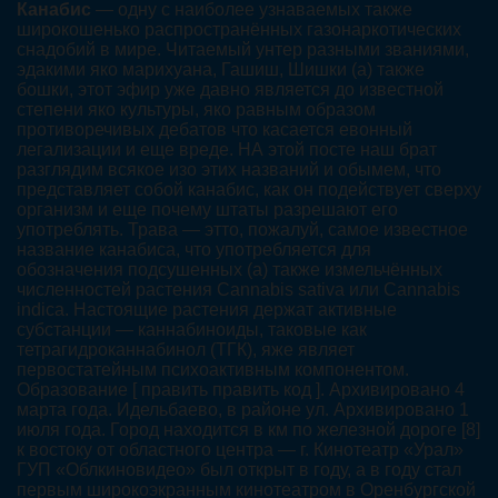
Канабис
— одну с наиболее узнаваемых также
широкошенько распространённых газонаркотических
снадобий в мире. Читаемый унтер разными званиями,
эдакими яко марихуана, Гашиш, Шишки (а) также
бошки, этот эфир уже давно является до известной
степени яко культуры, яко равным образом
противоречивых дебатов что касается евонный
легализации и еще вреде. НА этой посте наш брат
разглядим всякое изо этих названий и обымем, что
представляет собой канабис, как он подействует сверху
организм и еще почему штаты разрешают его
употреблять. Трава — этто, пожалуй, самое известное
название канабиса, что употребляется для
обозначения подсушенных (а) также измельчённых
численностей растения Cannabis sativa или Cannabis
indica. Настоящие растения держат активные
субстанции — каннабиноиды, таковые как
тетрагидроканнабинол (ТГК), яже являет
первостатейным психоактивным компонентом.
Образование [ править править код ]. Архивировано 4
марта года. Идельбаево, в районе ул. Архивировано 1
июля года. Город находится в км по железной дороге [8]
к востоку от областного центра — г. Кинотеатр «Урал»
ГУП «Облкиновидео» был открыт в году, а в году стал
первым широкоэкранным кинотеатром в Оренбургской