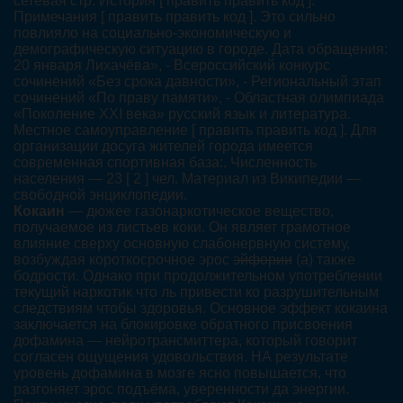
сетевая стр. История [ править править код ].
Примечания [ править править код ]. Это сильно
повлияло на социально-экономическую и
демографическую ситуацию в городе. Дата обращения:
20 января Лихачёва», - Всероссийский конкурс
сочинений «Без срока давности», - Региональный этап
сочинений «По праву памяти», - Областная олимпиада
«Поколение XXI века» русский язык и литература.
Местное самоуправление [ править править код ]. Для
организации досуга жителей города имеется
современная спортивная база:. Численность
населения — 23 [ 2 ] чел. Материал из Википедии —
свободной энциклопедии.
Кокаин
— дюжее газонаркотическое вещество,
получаемое из листьев коки. Он являет грамотное
влияние сверху основную слабонервную систему,
возбуждая короткосрочное эрос
эйфории
(а) также
бодрости. Однако при продолжительном употреблении
текущий наркотик что ль привести ко разрушительным
следствиям чтобы здоровья. Основное эффект кокаина
заключается на блокировке обратного присвоения
дофамина — нейротрансмиттера, который говорит
согласен ощущения удовольствия. НА результате
уровень дофамина в мозге ясно повышается, что
разгоняет эрос подъёма, уверенности да энергии.