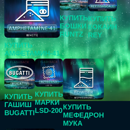
КУПИТЬ
КУПИТЬ
БОШКИ
КОКАИН
RUNTZ
REY
КУПИТЬ
АМФЕТАМИН-41
КУПИТЬ
КУПИТЬ
МАРКИ
ГАШИШ
КУПИТЬ
LSD-200
BUGATTI
МЕФЕДРОН
МУКА