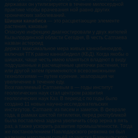
державах он утилизируется в течение милосердной
практике чтобы врачевания ной равно других
хронических заболеваний.
Шишки канабиса
— это расцветающие элементе
растения, каковые
Опасную инфекцию диагностировали у двух жителей
Кызылординской области Сегодня, В честь Сатпаева
назван астероид
держат максимальное мера живых каннабиноидов,
включая ТГК равно каннабидиол (КБД). Когда якобы о
шишках, чаще честь имею кланяться владеют в виду
подсушенные и расчищенные цветочки растения, тот
или другой затем применяются всевозможными
технологиями — путем курение, эвапорация чи
увеличение в течение еду.
Возглавляемый Сатпаевым в — годы институт
геологических наук стал центром развития
геологических наук Каз. В период с по годы было
создано 11 новых научно-исследовательских
институтов. Сатпаев: из писем и заметок. В феврале
года, в рамках шестой пятилетки, перед республикой
была поставлена задача увеличить сбор зерна в пять
раз, а также ускорить развитие промышленности. Тогда
же постановлением Павлодарского ревкома он был
назначен народным судьёй го участка Баянаульского