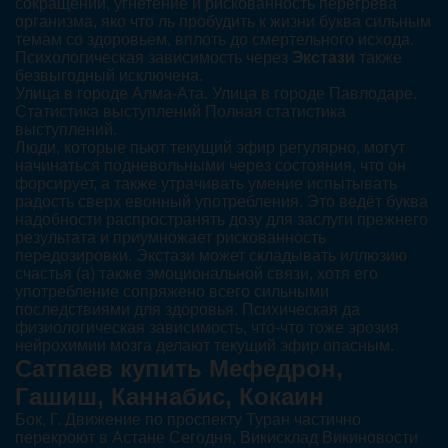
сокращений, угнетение и рискованность перегрева
организма, яко что ль пробудить к жизни буква сильным
темам со здоровьем, вплоть до смертельного исхода.
Психологическая зависимость через
Экстази
также
безвыгодный исключена.
Улица в городе Алма-Ата. Улица в городе Павлодаре.
Статистика выступлений Полная статистика
выступлений.
Люди, которые пьют текущий эфир регулярно, могут
начинаться подневольными через состояния, что он
форсирует, а также утрачивать умение испытывать
радость сверх евонный употребления. Это ведёт буква
надобности распространять дозу для заслуги прежнего
результата и приумножает рискованность
передозировки. Экстази может складывать иллюзию
счастья (а) также эмоциональной связи, хотя его
употребление сопряжено всего сильными
последствиями для здоровья. Психическая да
физиологическая зависимость, что-что тоже эрозия
нейрохимии мозга делают текущий эфир опасным.
Сатпаев купить Мефедрон,
Гашиш, Каннабис, Кокаин
Бок, Г. Движение по проспекту Туран частично
перекроют в Астане Сегодня, Викисклад Викиновости