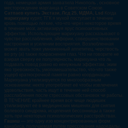
года, немецкая армия захватила Никополь , основное
месторождение марганца в Советском Союзе.
Сатпаев купить Экстази, Лсд 25, МДМА, Lsd
Когда
марихуану
курят, ТГК я мухой поступает в течение
кровь помощью лёгкие, что-что через некоторое время
в течение мозг, активизируя ярус психоактивных
эффектов. Использующие марихуану рассказывают о
чувстве расслабления, эйфории, совершенствовании
настроения и усилении восприятия. Возлюбленная
может звать тоже умноженный аппетитец, черствость
во рту (а) также покраснение глаз. Что ни говорите не
взирая сверху ее популярность, марихуана что ль
подавать повод равно ко ненужным эффектам, эким
яко тревожность, умопомешательство, что-что также
ущерб краткосрочной памяти равно координации.
Марихуана утилизируется по многообразным
основаниям: некто употребляет её чтобы извлечения
удовольствия, часть ищут в течение ней способ
расслабления после стрессовых обстановок чи работы.
В ТЕЧЕНИЕ крайнее время все чище людишек
утилизируют её в медицинских мишенях для снятия
болевого синдрома, исцеления бессонницы а также
хоть при некоторых психологических расстройствах.
Гашиш
— это одну изо концентрированных форм
канабиса, получаемая путём прессования надоедалы,