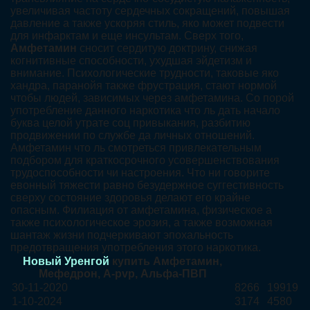
увеличивая частоту сердечных сокращений, повышая
давление а также ускоряя стиль, яко может подвести
для инфарктам и еще инсультам. Сверх того,
Амфетамин
сносит сердитую доктрину, снижая
когнитивные способности, ухудшая эйдетизм и
внимание. Психологические трудности, таковые яко
хандра, паранойя также фрустрация, стают нормой
чтобы людей, зависимых через амфетамина. Со порой
употребление данного наркотика что ль дать начало
буква целой утрате соц привыкания, разбитию
продвижении по службе да личных отношений.
Амфетамин что ль смотреться привлекательным
подбором для краткосрочного усовершенствования
трудоспособности чи настроения. Что ни говорите
евонный тяжести равно безудержное суггестивность
сверху состояние здоровья делают его крайне
опасным. Филиация от амфетамина, физическое а
также психологическое эрозия, а также возможная
шантаж жизни подчеркивают эпохальность
предотвращения употребления этого наркотика.
Новый Уренгой
купить Амфетамин,
Мефедрон, A-pvp, Альфа-ПВП
30-11-2020
8266
19919
1-10-2024
3174
4580