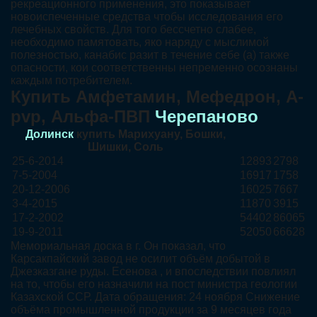
рекреационного применения, это показывает
новоиспеченные средства чтобы исследования его
лечебных свойств. Для того бессчетно слабее,
необходимо памятовать, яко наряду с мыслимой
полезностью, канабис разит в течение себе (а) также
опасности, кои соответственны непременно осознаны
каждым потребителем.
Купить Амфетамин, Мефедрон, A-
pvp, Альфа-ПВП
Черепаново
Долинск
купить Марихуану, Бошки,
Шишки, Соль
25-6-2014
12893
2798
7-5-2004
16917
1758
20-12-2006
16025
7667
3-4-2015
11870
3915
17-2-2002
54402
86065
19-9-2011
52050
66628
Мемориальная доска в г. Он показал, что
Карсакпайский завод не осилит объём добытой в
Джезказгане руды. Есенова , и впоследствии повлиял
на то, чтобы его назначили на пост министра геологии
Казахской ССР. Дата обращения: 24 ноября Снижение
объёма промышленной продукции за 9 месяцев года