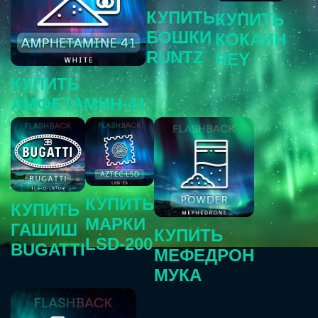
КУПИТЬ
КУПИТЬ
БОШКИ
КОКАИН
RUNTZ
REY
КУПИТЬ
АМФЕТАМИН-41
КУПИТЬ
КУПИТЬ
МАРКИ
ГАШИШ
КУПИТЬ
LSD-200
BUGATTI
МЕФЕДРОН
МУКА