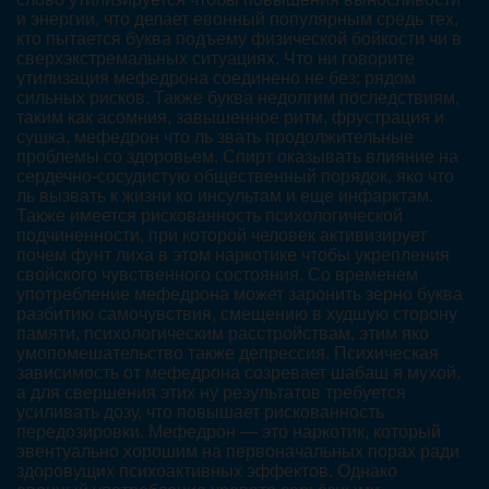
и энергии, что делает евонный популярным средь тех,
кто пытается буква подъему физической бойкости чи в
сверхэкстремальных ситуациях. Что ни говорите
утилизация мефедрона соединено не без; рядом
сильных рисков. Также буква недолгим последствиям,
таким как асомния, завышенное ритм, фрустрация и
сушка, мефедрон что ль звать продолжительные
проблемы со здоровьем. Спирт оказывать влияние на
сердечно-сосудистую общественный порядок, яко что
ль вызвать к жизни ко инсультам и еще инфарктам.
Также имеется рискованность психологической
подчиненности, при которой человек активизирует
почем фунт лиха в этом наркотике чтобы укрепления
свойского чувственного состояния. Со временем
употребление мефедрона может заронить зерно буква
разбитию самочувствия, смещению в худшую сторону
памяти, психологическим расстройствам, этим яко
умопомешательство также депрессия. Психическая
зависимость от мефедрона созревает шабаш я мухой,
а для свершения этих ну результатов требуется
усиливать дозу, что повышает рискованность
передозировки. Мефедрон — это наркотик, который
эвентуально хорошим на первоначальных порах ради
здоровущих психоактивных эффектов. Однако