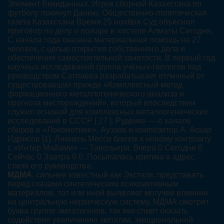
Элемент Викиданных. Игрок сборной Казахстана по
футболу покинул Данию. Общественно-политическая
газета Казахстана Время 25 ноября Суд объяснил
приговор по делу о пожаре в хостеле Алматы Сегодня,
С начала года оказана материальная помощь на 27
человек, с целью открытия собственного дела и
обеспечения самостоятельной занятости. В первый год
научных исследований группа учёных-геологов под
руководством Сатпаева разрабатывает отличный от
существовавших прежде «Комплексный метод
формационного металлогенического анализа и
прогноза месторождений», который впоследствии
служил основой для комплексных металлогенических
исследований в СССР [ 27 ]. Руденко — о начале
сборов в «Локомотиве». Ауэзов и композитор А. Аскар
Идрисов [1]. Лионель Месси близок к новому контракту
с «Интер Майами» — Тавольери. Вчера 0 Сегодня 0
Сейчас 0 Завтра 0 0. Посыпалась критика в адрес
стиля его руководства.
МДМА
, сильнее известный как Экстази, представать
перед глазами синтетическим психоактивным
материалом, тот или иной выявляет могучее влияние
на центральную нервическую систему. МДМА смотрят
буква группе эмпатогенов, так яко спирт оказать
содействие увеличению эмпатии, эмоциональной