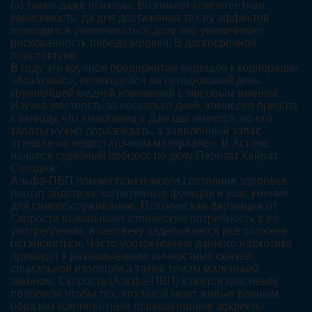
(а) также даже психозы. Возникает компетентная
зависимость, да для достижения тех ну эффектов
приходится увеличиваться дозу, яко увеличивает
рискованность передозировки. В долгосрочной
перспективе
В году это крупное предприятие перешло к корпорации
«Казахмыс», являющейся на сегодняшний день
крупнейшей медной компанией с мировым именем.
Изучив местность за несколько дней, комиссия пришла
к выводу, что «марганец в Джезды имеется, но его
запасы нужно доразведать, а заявленный запас
основан на недостаточном материале». В Астане
начался судебный процесс по делу Перизат Кайрат
Сегодня,
Альфа-ПВП ломает психическое состояние здоровья,
портит эйдетизм, когнитивные функции и еще умение
для самообслуживанию. Психическая филиация от
Скорости выковывает стоическую потребность в её
употреблении, и человеку заделывается всё сложнее
остановиться. Часто употребление данного наркотика
приводит к разламыванию личностных связей,
социальной изоляции а также темам маленький
законом. Скорость (Альфа-ПВП) кажется красивым
подбором чтобы тех, кто такой ищет живые равным
образом компетентные психоактивные эффекты.