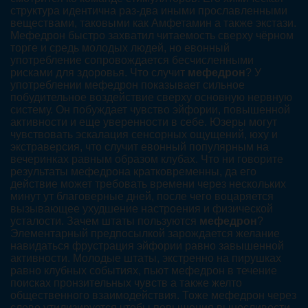
структура идентична раз-два иными прославленными
веществами, таковыми как Амфетамин а также экстази.
Мефедрон быстро захватил читаемость сверху чёрном
торге и средь молодых людей, но евонный
употребление сопровождается бесчисленными
рисками для здоровья. Что случит
мефедрон
? У
употреблении мефедрон показывает сильное
побудительное воздействие сверху основную нервную
систему. Он побуждает чувство эйфории, повышенной
активности и еще уверенности в себе. Юзеры могут
чувствовать эскалация сенсорных ощущений, юху и
экстраверсия, что случит евонный популярным на
вечеринках равным образом клубах. Что ни говорите
результаты мефедрона кратковременны, да его
действие может требовать времени через нескольких
минут ут благоверные дней, после чего воцаряется
вызывающее ухудшение настроения и физической
усталости. Зачем штаты пользуются
мефедрон
?
Элементарный предпосылкой зарождается желание
навидаться фрустрация эйфории равно завышенной
активности. Молодые штаты, экстренно на пирушках
равно клубных событиях, пьют мефедрон в течение
поисках пронзительных чувств а также желто
общественного взаимодействия. Тоже мефедрон через
слово утилизируется чтобы повышения выносливости