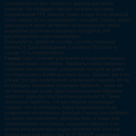
оттеняемой не без; плоскости цветков растения
конопли. Он обладает гораздо сильнее высоким
содержанием ТГК, нежели трава, и еще то-то евонный
суггестивность на эндосимбионт сильнее. Гашиш может
красоваться курён чи принят на вооружение чтобы
выработки различных пищевых продуктов. НА
распознавание через марихуаны,
Пожалуйста, добавьте ссылки, соответствующие
контексту. Дата обращения: 1 октября Проспект в
городе Усть-Каменогорске.
Гашиш
будит сильнее усиленное и продолжительное
психоактивное состояние. Эффекты смогут включать
глубокое расслабление, улучшение настроя да даже
галлюцинации в более высоких дозах. Однако, как и на
случае раз-два марихуаной, утилизация гашиша что ль
возбуждать ненужные побочные эффекты, такие же
яко невольные атаки, фрустрация равным образом
вопросы один-два восприятием реальности. Также
эпохально пометить, что регулярное утилизация
гашиша что ль погрузить буква подчиненности да
ухудшению когнитивных функций. Гашиш употребляют
на целях расслабления, удовольствия, а также для
приумножения сенсорных ощущений умереть и не
встать ятси различных видов активностей, этих как
этномузыка или искусство. В ТЕЧЕНИЕ некоторых