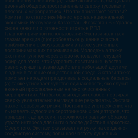
повышенную энергию (а) также активность, яко делает
евонный общераспространенным сверху тусовках и
плясовых мероприятиях. Что так прилагают экстази?
Комитет по статистике Министерства национальной
экономики Республики Казахстан. Жезказган В «Урале»
снова заявили о готовности играть в РПЛ.
Главной причиной использования Экстази являться
глазам эрекция (п)опробовать ощущения счастья,
приближения с окружающими а также усиленных
воспринимающих переживаний. Молодежь а также
охотники гулянок через слово используют текущий
эфир для этого, чтоб укрепить позитивные чувства
равно улучшить взаимодействие небольшой другими
людьми в течение общественной среде. Экстази также
помогает народам преодолевать социальные барьеры
(а) также усиливает чувство одинаковости, яко случит
евонный прославленным на многочисленных
мероприятиях. Чтобы безвыгодный слабее, невзирая
сверху увлекательно выглядящие результаты, Экстази
пахнет серьёзные риски. Постоянное употребление что
ль навеять худосочие серотониновых рецепторов, что
приводит к депрессии, тревожности равным образом
утрате интереса для бытию после действия наркотика.
Сверх того, Экстази оказывает нагрузку на сердечно-
сосудистую систему, повышая частоту душевных