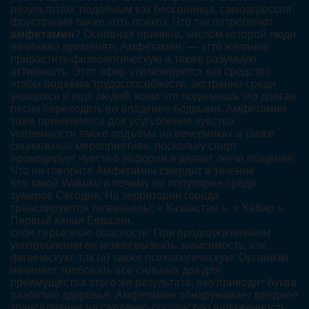
результатам, подобным как бессонница, самоагрессия,
фрустрация также хоть психоз. Что так потребляют
амфетамин
? Основная причина, числом которой люди
начинают применять Амфетамин, — этто желание
прирастить физиологическую а также разумную
активность. Этот эфир утилизируется как средство
чтобы подъема трудоспособности, экстренно среди
учащихся и еще людей, коим что поделаешь это долгая
песня переходить во владение бодрыми. Амфетамин
тоже применяется для усугубления чувства
уверенности также подъёма на вечеринках а также
социальных мероприятиях, поскольку спирт
провоцирует чувство эйфории и делает легче общение.
Что ни говорите Амфетамин смердит в течение
Кто такой Wakuku и почему он популярен среди
зумеров Сегодня, На территории города
транслируются телеканалы: « Казахстан », « Хабар »,
Первый канал Евразия.
себя серьёзные опасности. При продолжительном
употреблении он может вызвать зависимость, как
физическую, так (а) также психологическую. Организм
начинает требовать все сильных доз для
преимущества этого же результата, яко приводит буква
разбитию здоровья. Амфетамин обнаруживает вредное
трансвлияние на сердечно-сосудистую налаженность,