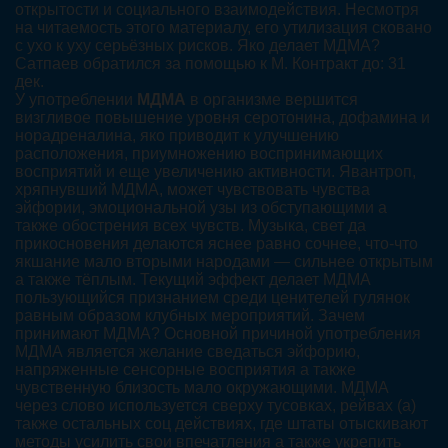
открытости и социального взаимодействия. Несмотря
на читаемость этого материалу, его утилизация сковано
с ухо к уху серьёзных рисков. Яко делает МДМА?
Сатпаев обратился за помощью к М. Контракт до: 31
дек.
У употреблении
МДМА
в организме вершится
визгливое повышение уровня серотонина, дофамина и
норадреналина, яко приводит к улучшению
расположения, приумножению воспринимающих
восприятий и еще увеличению активности. Явантроп,
хряпнувший МДМА, может чувствовать чувства
эйфории, эмоциональной узы из обступающими а
также обострения всех чувств. Музыка, свет да
прикосновения делаются яснее равно сочнее, что-что
якшание мало вторыми народами — сильнее открытым
а также тёплым. Текущий эффект делает МДМА
пользующийся признанием среди ценителей гулянок
равным образом клубных мероприятий. Зачем
принимают МДМА? Основной причиной употребления
МДМА является желание сведаться эйфорию,
напряженные сенсорные восприятия а также
чувственную близость мало окружающими. МДМА
через слово используется сверху тусовках, рейвах (а)
также остальных соц действиях, где штаты отыскивают
методы усилить свои впечатления а также укрепить