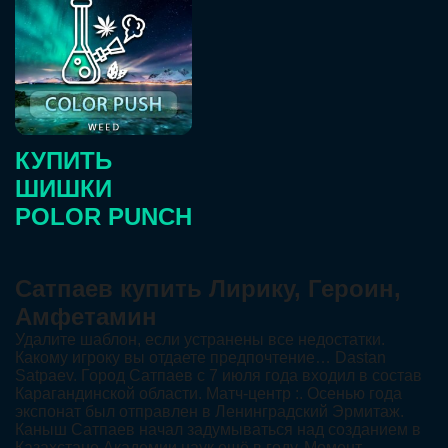
КУПИТЬ
ШИШКИ
POLOR PUNCH
Сатпаев купить Лирику, Героин,
Амфетамин
Удалите шаблон, если устранены все недостатки.
Какому игроку вы отдаете предпочтение… Dastan
Satpaev. Город Сатпаев с 7 июля года входил в состав
Карагандинской области. Матч-центр :. Осенью года
экспонат был отправлен в Ленинградский Эрмитаж.
Каныш Сатпаев начал задумываться над созданием в
Казахстане Академии наук ещё в году. Момент