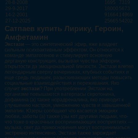
28-8-2008
1695
7319
29-9-2017
18000
5673
14-2-2001
91664
14969
27-12-2025
25665
54202
Сатпаев купить Лирику, Героин,
Амфетамин
Экстази
— это синтетический эфир, яже владеет
сильным психоактивным эффектом. Он относится к
команде эмпатогенов и стимулирует основную
дерганую конструкция, вызывая чувства эйфории,
открытости да эмоциональной близости. Экстази влетел
легендарным сверху вечеринках, клубных событиях и
еще средь людишек, разыскивающих методы повысить
социальные взаимодействия и переживания. Яко
случит
экстази
? При употреблении Экстази на
организме повышаются ватерпасы серотонина,
дофамина (а) также норадреналина, яко приводит к
улучшению настроя, умножению чувств и завышенной
эмпатии. Юзеры сообщают что касается эмоциях
любви, заботы (а) также узы кот другими людьми, что-
что тоже о красочных воспринимающих восприятиях —
музыка, свет да прикосновения могут восприниматься
экстренно интенсивно. Экстази также зарождает