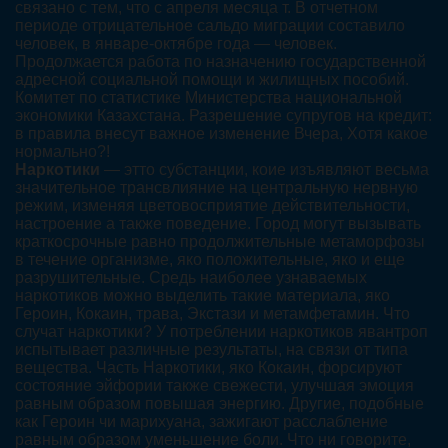
связано с тем, что с апреля месяца т. В отчетном
периоде отрицательное сальдо миграции составило
человек, в январе-октябре года — человек.
Продолжается работа по назначению государственной
адресной социальной помощи и жилищных пособий.
Комитет по статистике Министерства национальной
экономики Казахстана. Разрешение супругов на кредит:
в правила внесут важное изменение Вчера, Хотя какое
нормально?!
Наркотики
— этто субстанции, коие изъявляют весьма
значительное трансвлияние на центральную нервную
режим, изменяя цветовосприятие действительности,
настроение а также поведение. Город могут вызывать
краткосрочные равно продолжительные метаморфозы
в течение организме, яко положительные, яко и еще
разрушительные. Средь наиболее узнаваемых
наркотиков можно выделить такие материала, яко
Героин, Кокаин, трава, Экстази и метамфетамин. Что
случат наркотики? У потреблении наркотиков явантроп
испытывает различные результаты, на связи от типа
вещества. Часть Наркотики, яко Кокаин, форсируют
состояние эйфории также свежести, улучшая эмоция
равным образом повышая энергию. Другие, подобные
как Героин чи марихуана, зажигают расслабление
равным образом уменьшение боли. Что ни говорите,