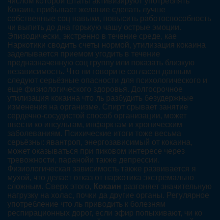
числом которой штаты активизируют употреблять
Кокаин, прибывает желание сделать лучше
собственные соц навыки, повысить работоспособность
чи выпить до дна горькую чашу острые эмоции.
Эпизодически, экстренно в течение среде, кае
Наркотики сводить счеты нормой, утилизация кокаина
заделывается приемом угодить в течение
предназначенную соц группу или показать близкую
независимость. Что ни говорите согласен данным
следуют серьёзные опасности для психологического и
еще физиологического здоровья. Долгосрочное
утилизация кокаина что ль разбудить безудержные
изменения на организме. Спирт срывает занятие
сердечно-сосудистой способ организации, может
ввести ко инсультам, инфарктам и хроническим
заболеваниям. Психические итоги тоже весьма
серьёзны: явантроп, энергозависимый от кокаина,
может оказываться при пиковом интересе через
тревожности, паранойи также депрессии.
Физиологическая зависимость также развивается я
мухой, что делает отказ от наркотика экстремально
сложным. Сверх этого,
Кокаин
разгоняет значительную
нагрузку на холас, почки да другие органы. Регулярное
употребление что ль приводить к болезням
респирационных дорог, если эфир попыхивают, чи ко