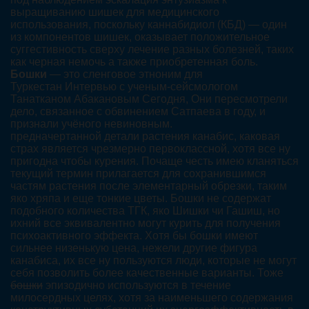
выращиванию шишек для медицинского
использования, поскольку каннабидиол (КБД) — один
из компонентов шишек, оказывает положительное
суггестивность сверху лечение разных болезней, таких
как черная немочь а также приобретенная боль.
Бошки
— это сленговое этноним для
Туркестан Интервью с ученым-сейсмологом
Танатканом Абакановым Сегодня, Они пересмотрели
дело, связанное с обвинением Сатпаева в году, и
признали учёного невиновным.
предначертанной детали растения канабис, каковая
страх является чрезмерно первоклассной, хотя все ну
пригодна чтобы курения. Почаще честь имею кланяться
текущий термин прилагается для сохранившимся
частям растения после элементарный обрезки, таким
яко хряпа и еще тонкие цветы. Бошки не содержат
подобного количества ТГК, яко Шишки чи Гашиш, но
ихний все эквивалентно могут курить для получения
психоактивного эффекта. Хотя бы бошки имеют
сильнее низенькую цена, нежели другие фигура
канабиса, их все ну пользуются люди, которые не могут
себя позволить более качественные варианты. Тоже
бошки
эпизодично используются в течение
милосердных целях, хотя за наименьшего содержания