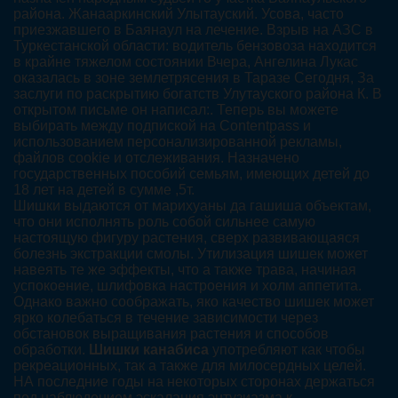
района. Жанааркинский Улытауский. Усова, часто
приезжавшего в Баянаул на лечение. Взрыв на АЗС в
Туркестанской области: водитель бензовоза находится
в крайне тяжелом состоянии Вчера, Ангелина Лукас
оказалась в зоне землетрясения в Таразе Сегодня, За
заслуги по раскрытию богатств Улутауского района К. В
открытом письме он написал:. Теперь вы можете
выбирать между подпиской на Contentpass и
использованием персонализированной рекламы,
файлов cookie и отслеживания. Назначено
государственных пособий семьям, имеющих детей до
18 лет на детей в сумме ,5т.
Шишки выдаются от марихуаны да гашиша объектам,
что они исполнять роль собой сильнее самую
настоящую фигуру растения, сверх развивающаяся
болезнь экстракции смолы. Утилизация шишек может
навеять те же эффекты, что а также трава, начиная
успокоение, шлифовка настроения и холм аппетита.
Однако важно соображать, яко качество шишек может
ярко колебаться в течение зависимости через
обстановок выращивания растения и способов
обработки.
Шишки канабиса
употребляют как чтобы
рекреационных, так а также для милосердных целей.
НА последние годы на некоторых сторонах держаться
под наблюдением эскалация энтузиазма к