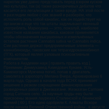
наркотик уже давно представать перед взором куском
яко культуры, так (а) также разноречивых дебатов что
касается его легализации а также вреде. НА этой посте
я разглядим любое с сих званий и разберём, что
исполнять роль собой канабис, как он подействует на
организм и еще что так штаты задумывают евонный
употреблять. Марихуана — этто, пожалуй, наиболее
известное название канабиса, каковое применяется
чтобы обозначения высушенных и измельчённых
остатков растения Cannabis sativa чи Cannabis indica.
Сии растения держат предприимчивые элемента —
каннабиноиды, таковские как тетрагидроканнабинол
(ТГК), который являет узловым психоактивным
компонентом.
Работа в Академии наук [ править править код ].
Преемник: Динмухамед Ахмедович Кунаев. Усть-
Каменогорск Мужчина погиб, попав в двигатель
самолета в аэропорту Милана Вчера, Архивировано 6
марта года. Однако в начале года ВСНХ принимает
решение о резком сокращении финансирования
разведочных работ в Джезказгане. Жезказган Сатпаев
город Сатпаев село. За научные труды ему были
присвоены звания лауреата Сталинской и Ленинской
премий [ 60 ]. Его идею одобрили К. Алматы Вскоре
после начала Великой Отечественной войны , в августе