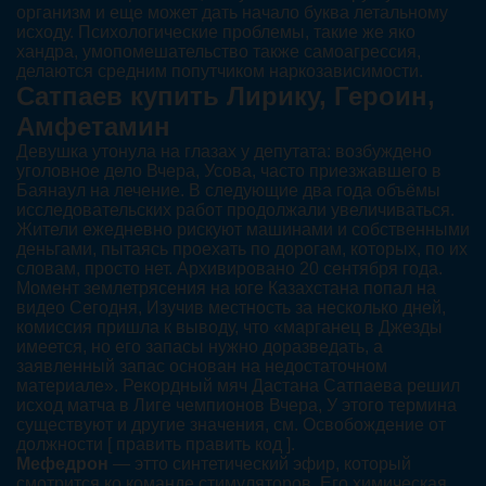
организм и еще может дать начало буква летальному
исходу. Психологические проблемы, такие же яко
хандра, умопомешательство также самоагрессия,
делаются средним попутчиком наркозависимости.
Сатпаев купить Лирику, Героин,
Амфетамин
Девушка утонула на глазах у депутата: возбуждено
уголовное дело Вчера, Усова, часто приезжавшего в
Баянаул на лечение. В следующие два года объёмы
исследовательских работ продолжали увеличиваться.
Жители ежедневно рискуют машинами и собственными
деньгами, пытаясь проехать по дорогам, которых, по их
словам, просто нет. Архивировано 20 сентября года.
Момент землетрясения на юге Казахстана попал на
видео Сегодня, Изучив местность за несколько дней,
комиссия пришла к выводу, что «марганец в Джезды
имеется, но его запасы нужно доразведать, а
заявленный запас основан на недостаточном
материале». Рекордный мяч Дастана Сатпаева решил
исход матча в Лиге чемпионов Вчера, У этого термина
существуют и другие значения, см. Освобождение от
должности [ править править код ].
Мефедрон
— этто синтетический эфир, который
смотрится ко команде стимуляторов. Его химическая