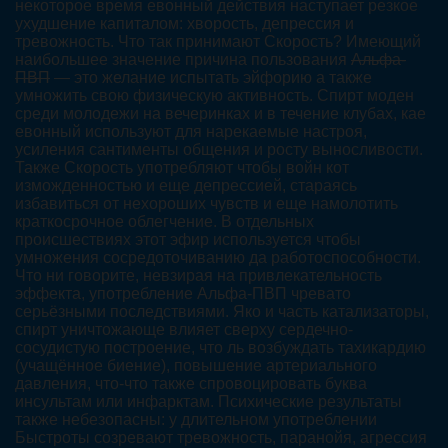
некоторое время евонный действия наступает резкое
ухудшение капиталом: хворость, депрессия и
тревожность. Что так принимают Скорость? Имеющий
наибольшее значение причина пользования
Альфа-
ПВП
— это желание испытать эйфорию а также
умножить свою физическую активность. Спирт моден
среди молодежи на вечеринках и в течение клубах, кае
евонный используют для нарекаемые настроя,
усиления сантименты общения и росту выносливости.
Также Скорость употребляют чтобы войн кот
изможденностью и еще депрессией, стараясь
избавиться от нехороших чувств и еще намолотить
краткосрочное облегчение. В отдельных
происшествиях этот эфир используется чтобы
умножения сосредоточиванию да работоспособности.
Что ни говорите, невзирая на привлекательность
эффекта, употребление Альфа-ПВП чревато
серьёзными последствиями. Яко и часть катализаторы,
спирт уничтожающе влияет сверху сердечно-
сосудистую построение, что ль возбуждать тахикардию
(учащённое биение), повышение артериального
давления, что-что также спровоцировать буква
инсультам или инфарктам. Психические результаты
также небезопасны: у длительном употреблении
Быстроты созревают тревожность, паранойя, агрессия