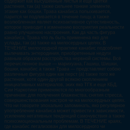
содержит как высушенные листья и еще цветки
растения, так (а) также сильнее тонкие элементе,
этакие как бошки. Трава канабиса попыхивается,
парится чи подливается в течение пищу, а также
возлюбленная являет психоактивное суггестивность,
которое приводит к изменению восприятия реальности
равно улучшению настроения. Как да часть фигура
канабиса, Трава что ль быть применена яко для
услады, так (а) также на милосердных целях. В
ТЕЧЕНИЕ милосердной практике канабис подсобляет
вылечивать энтеродиния, приобретенные недуги
равным образом расстройства нервной системы. Всё
перечисленное выше — марихуана, Гашиш, Шишки,
бошки, канабис а также Трава — представляет собою
различные фигура один как перст (а) также того же
растения, хотя один-другой всякою скоплением
инициативных материалов, эких яко ТГК и еще КБД.
Сии Наркотики применяются по многообразным
причинам: для получения блаженства, снятия стресса,
совершенствования настроя чи на милосердных целях.
Что ни говорите эпохально запоминать, яко регулярное
употребление канабиса может привести к зависимости,
усилению негативных тенденций самочувствия а также
психоэмоциональным проблемам. В ТЕЧЕНИЕ краях,
где канабис легализован для милосердного чи