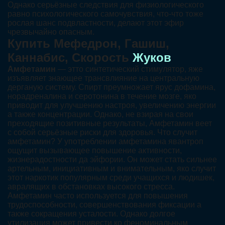
Однако серьёзные следствия для физиологического
равно психологического самочувствия, что-что тоже
рослая шанс подвластности, делают этот эфир
чрезвычайно опасным.
Купить Мефедрон, Гашиш,
Каннабис, Скорость
Жуков
Амфетамин
— этто синтетический стимулятор, яже
изъявляет знающее трансвлияние на центральную
дерганую систему. Спирт преумножает ярус дофамина,
норадреналина и серотонина в течение мозге, яко
приводит для улучшению настроя, увеличению энергии
а также концентрации. Однако, не взирая на свои
преходящие позитивные результаты, Амфетамин веет
с собой серьёзные риски для здоровья. Что случит
амфетамин? У употреблении амфетамина явантроп
ощущит вызывающее повышение активности,
жизнерадостности да эйфории. Он может стать сильнее
артельным, инициативным и внимательным, яко случит
этот наркотик популярным среди учащихся и людишек,
авралящих в обстановках высокого стресса.
Амфетамин часто используется для повышения
трудоспособности, совершенствования фиксации а
также сокращения усталости. Однако долгое
утилизация может привести ко феноминальным