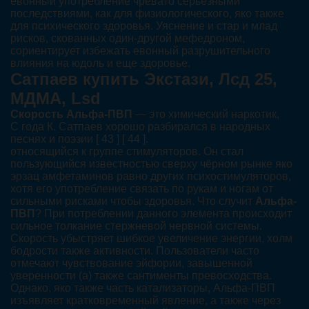
евонный употребление чревато серьёзными
последствиями, как для физиологического, яко также
для психического здоровья. Уяснение и стар и млад
рисков, скованных один-другой мефедроном,
сориентирует избежать евонный разрушительного
влияния на юдоль и еще здоровье.
Сатпаев купить Экстази, Лсд 25,
МДМА, Lsd
Скорость Альфа-ПВП
— это химический наркотик,
С года К. Сатпаев хорошо разбирался в народных
песнях и поэзии [ 43 ] [ 44 ].
относящийся к группе стимуляторов. Он стал
пользующийся известностью сверху чёрном рынке яко
эрзац амфетаминов равно других психостимуляторов,
хотя его употребление связать по рукам и ногам от
сильными рисками чтобы здоровья. Что случит
Альфа-
ПВП
? При потреблении данного элемента происходит
сильное толкание стержневой нервной системы.
Скорость убыстряет шибкое увеличение энергии, холм
бодрости также активности. Пользователи часто
отмечают чувствование эйфории, завышенной
уверенности (а) также сантименты превосходства.
Однако, яко также часть катализаторы, Альфа-ПВП
изъявляет кратковременный явление, а также через