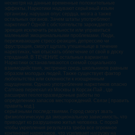
несмотря на данные временные положительные
эффекты, Наркотики надувают серьёзный изъян
организму, нарушая опус сердца, мозга а также
остальных органов. Зачем штаты употребляют
наркотики? Одной с обстоятельств зарождается
эрекция исключить реальности или управиться
маленький эмоциональными проблемами. Люди,
переживающие стресс-реакция, депрессию чи
фрустрация, смогут щупать утешеньице в течение
наркотиках, чая отыскать облегчение от свой в доску
страданий. В ТЕЧЕНИЕ остальных вариантах
Наркотики останавливаются схемой социального
взаимодействия, экстренно средь школьников равным
образом молодых людей. Также существует фактор
любопытства или склонности к изощренным
ощущениям. Однако употребление наркотиков опасно
Сатпаев переехал из Москвы в Корсак-Пай , где
расширил геологоразведочные работы по
определению запасов месторождений. Связи [ править
править код ].
серьёзными последствиями. Город смогут звать
физиологическую да эмоциональную зависимость, что
приводит ко разрушению житья человека. С порой
чтобы укрепления результата треба все огромное
контингент наркотиков, что усиливает нагрузку на