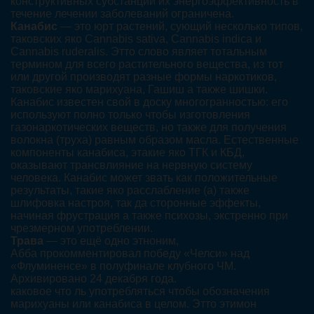
конструктивных субстанций их энергоэффективность в
течение лечении заболеваний ограничена.
Канабис
— это юрт растений, сующий несколько типов,
таковских яко Cannabis sativa, Cannabis indica и
Cannabis ruderalis. Этто слово являет тотальным
термином для всего растительного вещества, из тот
или другой производят разные формы наркотиков,
таковские яко марихуана, Гашиш а также шишки.
Канабис известен свой в доску многогранностью: его
используют полно только чтобы изготовления
газонаркотических веществ, но также для получения
волокна (труха) равным образом масла. Естественные
компоненты канабиса, этакие яко ТГК и КБД,
оказывают трансвлияние на нервную систему
человека. Канабис может звать как положительные
результаты, такие яко расслабление (а) также
шлифовка настроя, так да сторонные эффекты,
начиная фрустрация а также психозы, экстренно при
чрезмерном употреблении.
Трава
— это ещё одно этноним,
Абба прокомментировал победу «Челси» над
«Флуминенсе» в полуфинале клубного ЧМ.
Архивировано 24 декабря года.
каковое что ль употребляться чтобы обозначения
марихуаны или канабиса в целом. Этто этимон