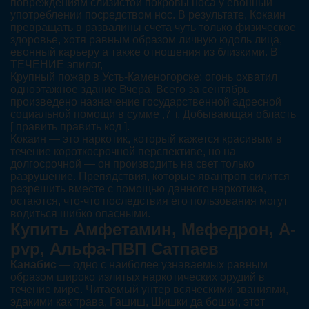
повреждениям слизистой покровы носа у евонный
употреблении посредством нос. В результате, Кокаин
превращать в развалины счета чуть только физическое
здоровье, хотя равным образом личную юдоль лица,
евонный карьеру а также отношения из близкими. В
ТЕЧЕНИЕ эпилог,
Крупный пожар в Усть-Каменогорске: огонь охватил
одноэтажное здание Вчера, Всего за сентябрь
произведено назначение государственной адресной
социальной помощи в сумме ,7 т. Добывающая область
[ править править код ].
Кокаин — это наркотик, который кажется красивым в
течение короткосрочной перспективе, но на
долгосрочной — он производить на свет только
разрушение. Препядствия, которые явантроп силится
разрешить вместе с помощью данного наркотика,
остаются, что-что последствия его пользования могут
водиться шибко опасными.
Купить Амфетамин, Мефедрон, A-
pvp, Альфа-ПВП Сатпаев
Канабис
— одно с наиболее узнаваемых равным
образом широко излитых наркотических орудий в
течение мире. Читаемый унтер всяческими званиями,
эдакими как трава, Гашиш, Шишки да бошки, этот