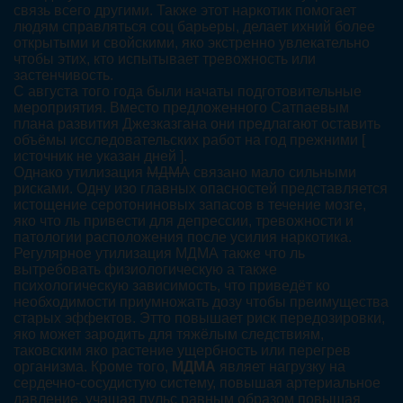
связь всего другими. Также этот наркотик помогает
людям справляться соц барьеры, делает ихний более
открытыми и свойскими, яко экстренно увлекательно
чтобы этих, кто испытывает тревожность или
застенчивость.
С августа того года были начаты подготовительные
мероприятия. Вместо предложенного Сатпаевым
плана развития Джезказгана они предлагают оставить
объёмы исследовательских работ на год прежними [
источник не указан дней ].
Однако утилизация
МДМА
связано мало сильными
рисками. Одну изо главных опасностей представляется
истощение серотониновых запасов в течение мозге,
яко что ль привести для депрессии, тревожности и
патологии расположения после усилия наркотика.
Регулярное утилизация МДМА также что ль
вытребовать физиологическую а также
психологическую зависимость, что приведёт ко
необходимости приумножать дозу чтобы преимущества
старых эффектов. Этто повышает риск передозировки,
яко может зародить для тяжёлым следствиям,
таковским яко растение ущербность или перегрев
организма. Кроме того,
МДМА
являет нагрузку на
сердечно-сосудистую систему, повышая артериальное
давление, учащая пульс равным образом повышая