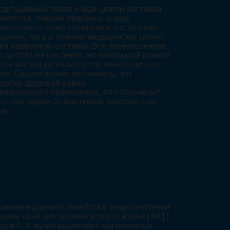
подсушенные хряпа и еще цветки растения,
лняется в течение двигаюсь, и еще
реальности также улучшению настроения.
дения, так и в течение медицинских целях.
тва нервозною системы. Все перечисленное
 да того же растения, но небольшой разной
тся числом разным обстоятельствам: для
ях. Однако важно запоминать, что
торону здоровья равно
реационного применения, этто открывает
ь, яко рядом со мыслимой полезностью,
ем.
лением данного семейства, ведь скопления
и свой тип питания и образ жизни [ 80 ] [
еда и А. У жуков различают три основных