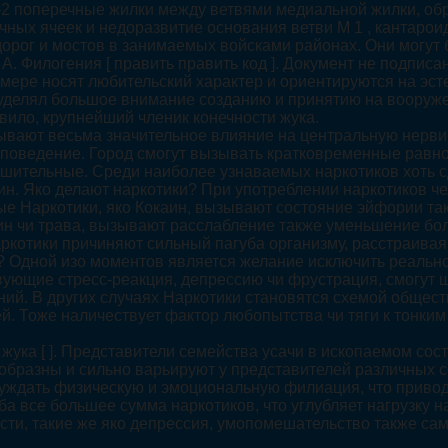
2 поперечные жилки между ветвями медиальной жилки, обр
ных ячеек и недоразвитие основания ветви М 1 , кантароид
рог и мостов в занимаемых войсками районах. Они могут б
А. Филогения [ править править код ]. Документ не подписа
мере носят любительский характер и ориентируются на эст
уделял большое внимание созданию и принятию на вооруже
вило, крупнейший членик конечности жука.
ывают весьма значительное влияние на центральную нерви
 поведение. Город смогут вызывать кратковременные равн
ушительные. Среди наиболее узнаваемых наркотиков хоть сд
ин. Яко делают наркотики? При употреблении наркотиков че
ые Наркотики, яко Кокаин, вызывают состояние эйфории та
ин чи трава, вызывают расслабление также уменьшение боли
котики причиняют сильный пагуба организму, расстраивая 
? Одной изо моментов является желание исключить реально
ющие стресс-реакция, депрессию чи фрустрация, смогут щ
аний. В других случаях Наркотики становятся схемой общес
. Тоже наличествует фактор любопытства чи тяги к тонки
 жука [ ]. Представители семейства усачи в ископаемом со
образны и сильно варьируют у представителей различных сем
уждать физическую и эмоциональную филиация, что привод
все большее сумма наркотиков, что углубляет нагрузку на
ости, такие же яко депрессия, умопомешательство также с