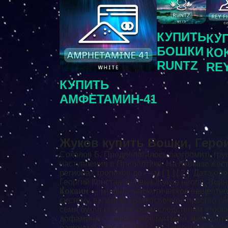
КУПИТЬ
КУ
БОШКИ
КО
RUNTZ
RE
КУПИТЬ
АМФЕТАМИН-41
Жуков купить Бошки, Геро
Соколов Б. Предполагалось разгромить гру
наступления в Прибалтике. На Кавказе жес
регионах тропиков до — м [ 1 ] [ 2 ]. Дата 
Георгий Константинович Жуков неопр. Войн
Кокаин
— мощное наркотическое вещество, 
систему, вызывая краткосрочное чувство
эй
семя буква безудержным следствиям чтобы 
дофамина — нейротрансмиттера, яже соотве
разгоняет чувство подъёма, уверенности д