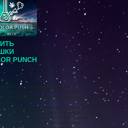
ПИТЬ
ШКИ
LOR PUNCH
оздать предпосылки для успешного
 Азии до м, а в Гималаях и горных
 от Архивировано 4 марта года. Жевалов С.
нием.
рансвлияние сверху основную лихорадочную
потреблении текущий эфир что ль заронить
блокировке противоположного присвоения
мина в мозге резко повышается, яко
ие разыскивании данных недолгих