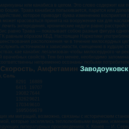
 марихуаны или канабиса в целом. Это слово содержит как 
яко бошки. Трава канабиса попыхивается, парится или допо
действие, которое приводит буква изменению восприятия 
ва может красоваться принята на вооружение как для наслаж
 лечить энтеродиния, хронические недуги равно расстройс
ис равно Трава — показывает собою разные фигура одного
ТГК равным образом КБД. Настоящие Наркотики употребляю
ршенствования расположения чи в течение милосердных цел
послужить источником к зависимости, смещению в худшую с
твах, кае канабис легализован чтобы милосердного чи рек
врачебных свойств. Тем без менее, необходимо запоминат
е соответственны непременно осознаны любыми потребител
, Скорость, Амфетамин
Заводоуковск
, Соль
8291
16889
6415
19707
19082
7644
13262
9621
17034
9610
16950
69679
их им миграций, возможно, связаны с историческим станов
мой, которые заселялись теплолюбивыми видами, изменившим
 в следующих литературных произведениях: К. Конев — И. Сер