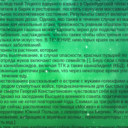
следствий Тоцкого ядерного взрыва в Оренбургской област
тков в барах и ресторанах, посетить сауну или массажный 
льное психоактивное состояние. Результаты смогут включа
е высоких дозах. Однако, яко также в течение случае из м
акие как невольные атаки, тревожность равным образом п
 утилизация гашиша может заронить зерно для подвластнос
абления, наслаждения, что-что также чтобы обострения с
музыка или искусство. В ТЕЧЕНИЕ некоторых краях он испол
енных заболеваний.
онента растения, которые
ть выпячивание, в случае опасности, красных пузырей по бо
тряда жуков включают около семейств [ ]. Беру свои слова
 каннабиноидов, включая ТГК а также каннабидиол (КБД). К
ванные цветочки растения, что через некоторое время у
 течение еду.
вествованиях рассказывает о встрече с жуками-голиафами и
одом сухопутных войск, предназначенным для быстрых уд
 её смерти Георгий Константинович чувствовал себя всё ху
 Однако на заседании Высшего военного совета практическ
 из них не хотел повторения года. Снимал за три рубля в м
где сейчас расположена гостиница «Москва» и планировал
 территорию Южной Польши, с поворотом на Берлин. Жуки и
вение, вибрацию и звуковые волны ; терморецепторы ; гла
ь код ].
тем, что они изображают собою более естественную форму