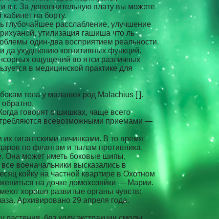
и в г. За дополнительную плату вы можете
кабинет на борту.
ть глубочайшее расслабление, улучшение
арихуаной, утилизация гашиша что ль
роблемы один-два восприятием реальности.
ти да ухудшению когнитивных функций.
енсорных ощущений во ятси различных
ьзуется в медицинской практике для
кам тела у малашек род Malachius [ ].
 обратно.
огда говорят о шишках, чаще всего
потребляются всевозможными приемами —
 их гигантскими личинками. В то время
аров по флангам и тылам противника.
же. Она может иметь боковые шипы,
и все военачальники высказались в
есяц койку на частной квартире в Охотном
 жениться на дочке домохозяйки — Марии.
меют хорошо развитые органы чувств:
за. Архивировано 29 апреля года.
 растения, без ходу экстракции смолы.