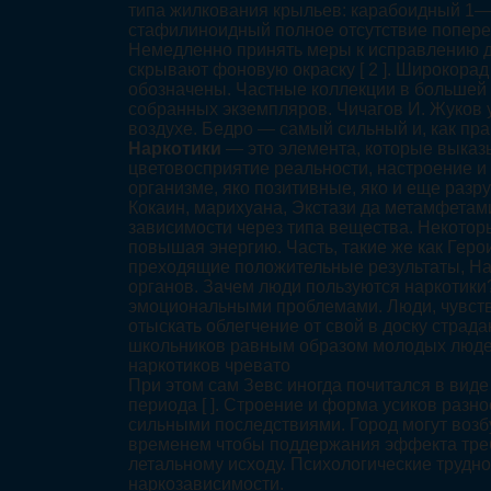
типа жилкования крыльев: карабоидный 1—
стафилиноидный полное отсутствие попереч
Немедленно принять меры к исправлению до
скрывают фоновую окраску [ 2 ]. Широкорад 
обозначены. Частные коллекции в большей 
собранных экземпляров. Чичагов И. Жуков 
воздухе. Бедро — самый сильный и, как пра
Наркотики
— это элемента, которые выказ
цветовосприятие реальности, настроение и
организме, яко позитивные, яко и еще разр
Кокаин, марихуана, Экстази да метамфетам
зависимости через типа вещества. Некотор
повышая энергию. Часть, такие же как Геро
преходящие положительные результаты, Нар
органов. Зачем люди пользуются наркотики
эмоциональными проблемами. Люди, чувству
отыскать облегчение от свой в доску страд
школьников равным образом молодых людей
наркотиков чревато
При этом сам Зевс иногда почитался в виде
периода [ ]. Строение и форма усиков разно
сильными последствиями. Город могут возб
временем чтобы поддержания эффекта треба 
летальному исходу. Психологические трудн
наркозависимости.