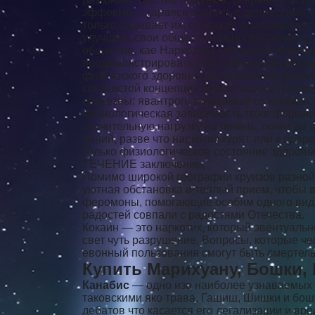
эффектов, стараясь осилить с депрессией,
только скрывает их, создавая иллюзию сча
улучшить свои общественные способности, 
обществе, кае Наркотики считаются нормой
продемонстрировать собственную независим
физического здоровья. Долгосрочное утили
сосудистой концепции, может заронить иск
серьёзны: явантроп, зависимый от кокаина,
Физиологическая зависимость тоже формируе
значительную нагрузку на печень, почки да
линий, разве что наркотик курят, или к пов
только физиологическое состояние здоровья
ТЕЧЕНИЕ заключение,
Помимо широкой географии круизов разной 
уютная обстановка и теплый прием, чтобы 
феромоны, помогающие особям одного вида 
радостей совпали с радостями Отечества.
Кокаин — это наркотик, который эвентуальн
свет чуть разрушение. Вопросы, которые чел
евонный пользования смогут быть смертел
Купить Марихуану, Бошки,
Канабис
— одно изо наиболее узнаваемых 
таковскими яко трава, Гашиш, Шишки и бошк
дебатов что касается его легализации и в