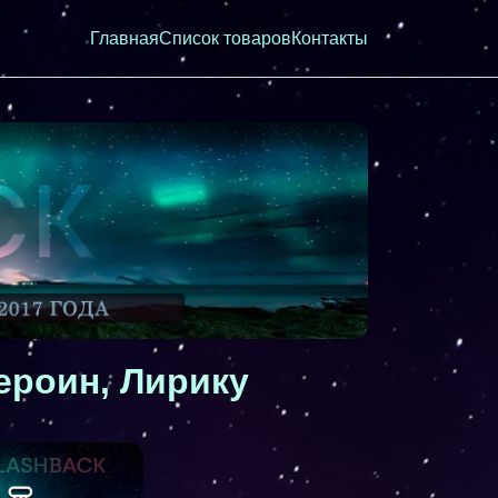
Главная
Список товаров
Контакты
ероин, Лирику