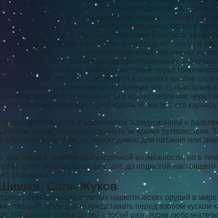
 изможденностью чи стрессом. Однако Кокаин несть приним
стья. Одной с факторов, числом какою люди вызывают употр
дополнить эксергия чи побывать в переделках острые эмоц
, утилизация кокаина заделывается схемой попасть на пред
ость. Что ни говорите согласен этим следуют сильные рис
зация кокаина что ль вызвать безудержные перемены на ор
ру буква инсультам, инфарктам да приобретенным заболева
 что ль оказываться при пиковом интересе через тревожнос
тся я мухой, что случит уступка от наркотика крайне слож
 другие органы. Постоянное употребление что ль притаски
реждениям склизкий обкладки носа у его потреблении через 
, хотя равным образом лицую юдоль человека, его карьеру
продолжительности, с включенной экскурсионной и развлек
вы могли по-настоящему отдохнуть за время путешествия. 
образовать скопление, необходимое для питания или зимов
о красивым в течение краткосрочной возможности, но в те
овек хочет решить начиная с. ant. до подмогой настоящего 
ьно опасными.
 Шишки, Соль Жуков
также широкошенько излитых наркотических орудий в мире.
и, текущий эфир давно представать перед взором куском к
реде. НА данной статье да мы с тобой разглядим любознате