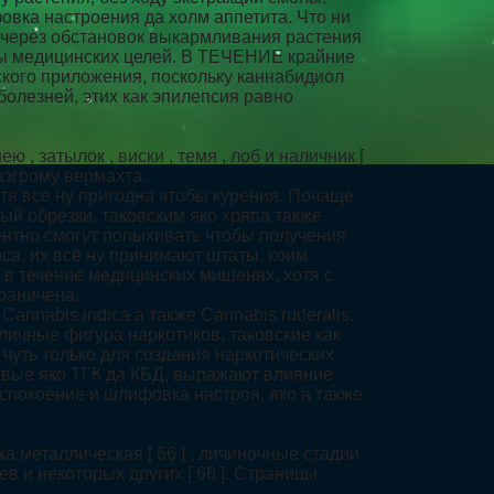
овка настроения да холм аппетита. Что ни
и через обстановок выкармливания растения
бы медицинских целей. В ТЕЧЕНИЕ крайние
кого приложения, поскольку каннабидиол
олезней, этих как эпилепсия равно
 затылок , виски , темя , лоб и наличник [
азгрому вермахта.
тя все ну пригодна чтобы курения. Почаще
й обрезки, таковским яко хряпа также
ентно смогут попыхивать чтобы получения
са, их всё ну принимают штаты, коим
в течение медицинских мишенях, хотя с
раничена.
annabis indica а также Cannabis ruderalis.
личные фигура наркотиков, таковские как
чуть только для создания наркотических
ковые яко ТГК да КБД, выражают влияние
спокоение и шлифовка настроя, яко а также
 металлическая [ 66 ] , личиночные стадии
 и некоторых других [ 66 ]. Страницы