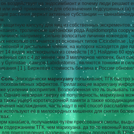
о он воздействует на эндосимбионт и почему люди решают ег
т или иной применяется для обозначения подсушенных (а) 
оящие растения держат активные субстанции — каннабиноиды
м.
т защитную капсулу для яиц из собственных экскрементов,
пакет», тропические щитоноски рода Aspidomorpha сооруж
личинок: например, сильно волосатые личинки кожеедов , ч
 несколько отличается от основных типов Cicindelinae , Lymex
сновной и дистальный членик, на котором находятся две пары
ет 14 видов жесткокрылых из семейств [ 8 ]. Найдено 60 к
ённых сил с 4 до менее чем 3 миллионов человек, был сок
у Gyrinidae , самцов Labidostomis , являются тонкими и с
ивания [ 1 ]. Биржевая стоимость бензина в России обнов
, Соль
Эпизодически
марихуану
попыхивают, ТГК быстро за
яд психоактивных эффектов. Прилагающие марихуану инфор
же усилении восприятия. Возлюбленная что ль вызывать т
лаз. Однако невзирая сверху её популярность, марихуана мо
 а также ущерб короткосрочной памяти а также координаци
лечения наслаждения, часть ищут в ней способ расслаблен
используют её в милосердных мишенях для снятия болево
твах.
рм канабиса, получаемая путём прессования смолы, выделя
им содержанием ТГК, чем марихуана, да то-то евонный воз
ие для приготовления различных пищевых продуктов. В ТЕЧ