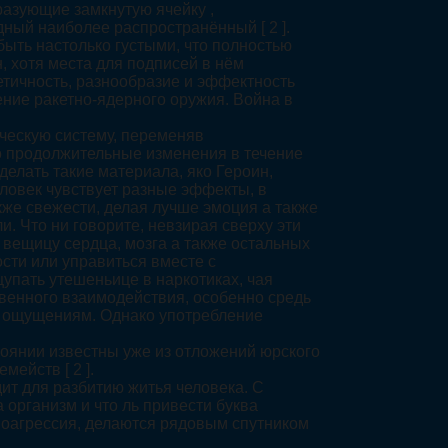
азующие замкнутую ячейку ,
ный наиболее распространённый [ 2 ].
ыть настолько густыми, что полностью
н, хотя места для подписей в нём
етичность, разнообразие и эффектность
ние ракетно-ядерного оружия. Война в
ческую систему, переменяв
о продолжительные изменения в течение
елать такие материала, яко Героин,
ловек чувствует разные эффекты, в
кже свежести, делая лучше эмоция а также
. Что ни говорите, невзирая сверху эти
вещицу сердца, мозга а также остальных
сти или управиться вместе с
упать утешеньице в наркотиках, чая
твенного взаимодействия, особенно средь
м ощущениям. Однако употребление
стоянии известны уже из отложений юрского
ейств [ 2 ].
ит для разбитию житья человека. С
 организм и что ль привести буква
амоагрессия, делаются рядовым спутником