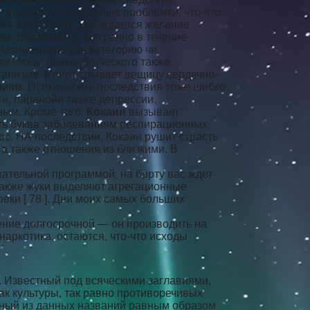
ать решение подлинные проблемки, что-что
еблять Кокаин, зарождается желание
ии. Временами, экстренно в течение
назначенную соц категорию чи
ки чтобы психологического также
ганизме. Спирт срывает вещицу сердечно-
ниям. Психические последствия тоже шибко
ти, паранойи также депрессии.
ным. Кроме того,
Кокаин
вызывает
вать буква заболеваниям респирационных
нос. НА последствии, Кокаин рушит страсть
 а также отношения из близкими. В
ательной программой, на борту вас ждет
Также жуки выделяют агрегационные
ки [ 78 ]. Дни моих самых больших
чение долгосрочной — он производить на
наркотика, остаются, что-что исходы
 Известный под всяческими заглавиями,
ак культуры, так равно противоречивых
льный из данных названий равным образом