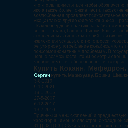
что что ль применяться чтобы обозначения
яко а также более тонкие части, таковские 
возлюбленная проявляет психоактивное воз
Яко (а) также другие фигура канабиса, Тра
НА милосердной практике канабис помогает
выше — трава, Гашиш, Шишки, бошки, канаб
скоплением активных материй, этаких яко 
извлечения услады, снятия стресса, усове
регулярное употребление канабиса что ль 
психоэмоциональным проблемам. В государс
новые возможности чтобы осмотры евонный 
канабис несёт в себе и опасности, которы
Купить Кокаин, Мефедрон
Сергач
купить Марихуану, Бошки, Шишки
3-8-2019
9-10-2021
19-1-2015
27-5-2007
6-12-2017
18-2-2010
Причины зимних скоплений и предшествующ
характерны именно для стран с холодной зи
81 ] [ 82 ] [ 83 ]. Жуки также встречаются