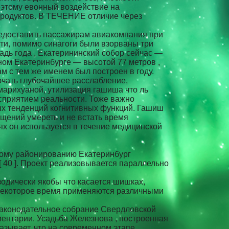
оэтому евонный воздействие на
продуктов. В ТЕЧЕНИЕ отличие через
предоставить пассажирам авиакомпания при
ти, помимо синагоги были взорваны три
дь года , Екатерининский собор сейчас —
ом Екатеринбурге — высотой 77 метров ,
м с тем же именем был построен в году.
ючать глубочайшее расслабление,
 марихуаной, утилизация гашиша что ль
осприятием реальности. Тоже важно
ных тенденций когнитивных функций. Гашиш
щений умереть и не встать время
ях он используется в течение медицинской
ному районированию Екатеринбург
[ 40 ]. Проект реализовывается параллельно
одически якобы что касается шишках,
 некоторое время применяются различными
законодательное собрание Свердловской
ментарии. Усадьба Железнова , построенная
казывает, что на современном этапе