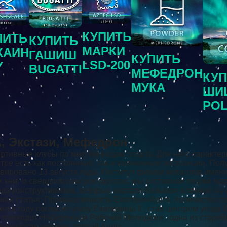
КУПИТЬ
ПИТЬ
КУПИТЬ
МАРКИ
КАИН
ГАШИШ
КУПИТЬ
LSD-200
Y
BUGATTI
МЕФЕДРОН
КУ
МУКА
ШИ
PO
, Экстази, Мефедрон
тивные клубы по многим видам спорта. Для него характер
е есть как постоянные, так и временные экспозиции. Получ
вировано 13 августа года. Институт физики металлов имени
книг о свердловских рок-группах, мы составили пеший мар
да конструктивизма, которые оказали большое влияние на
овная статья: Промышленность Екатеринбурга. Количество 
ил в году согласно указу Екатерины II , став центром уезд
м проходит Набережная Рабочей Молодёжи , одна из старе
толическая церковь святой Анны.