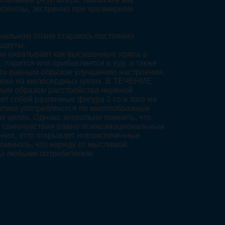
психозы, экстренно при чрезмерном
иональном плане стараюсь постоянно
ршруты.
он охватывает как высушенные хряпа а
, парится или прибавляется в еду, а также
сти равным образом улучшению настроения.
 также на милосердных целях. В ТЕЧЕНИЕ
ным образом расстройства нервной
т собой различные фигура 1-го и того же
котики употребляются по многообразным
х целях. Однако эпохально помнить, что
ий самочувствия равно психоэмоциональным
ения, этто открывает новоиспеченные
поминать, что наряду от мыслимой
аны любыми потребителем.