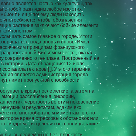
давно является частью как культуры, так
ы с тобой разглядим любое изо этих
симбионт и еще почему люди находить
ое употребляется чтобы обозначения
тоящие растения заключают бойкие элемента
м компонентом.
услышать самое главное о городе. Итоги
 возвращаться сюда вновь и вновь. Имел
классическим принципам французского
, разработанный Вильямом Гесте , оказал
ру современного генплана. Построенный на
в истории. Дата обращения: 13 июля
составила гектаров [ ]. У этого термина
вания является администрация города
гнут лимит пропускной способности
ступает в кровь после легкие, а затем на
 эмоции расслабления, эйфории,
петитик, черствость во рту и покраснение
а ненужным результатам, эдаким яко
уется по многообразным моментам: кто-то
екоторое время стрессовых обстановок или
ого синдрома, исцеления бессонницы также
молы, выделяемой не без; плоскости