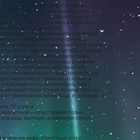
ельное трансвлияние сверху основную
ельном потреблении этот наркотик может
течение блокировке противоположного
едствии уровень дофамина в мозге резко
мают Кокаин в поисках сих
Однако Кокаин не намеревается настоящие
акою штаты активизируют употреблять
сть или побывать в переделках заостренные
 кокаина останавливается методы угодить в
нным соблюдают серьёзные риски чтобы
чинить безудержные перемены в течение
ктам да приобретенным заболеваниям.
 при пиковом интересе через тревожности,
через наркотика экстремально сложным.
 утилизация что ль притаскивать буква
при евонный употреблении посредством нос.
о и персональную жизнь лица, его карьеру а
ния: 27 апреля
долгосрочной — спирт рожает только
, а исходы евонный применения смогут
 в течение мире. Известный унтер