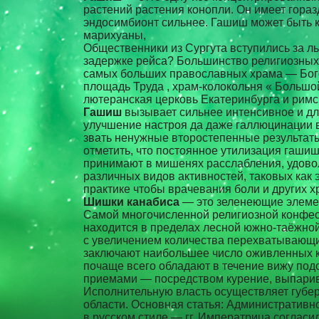
растений растения конопли. Он имеет гора
эндосимбионт сильнее. Гашиш может быть к
марихуаны,
Общественники из Сургута вступились за л
задержке рейса? Большинство религиозных 
самых больших православных храма — Бого
площадь Труда , храм-колокольня « Большо
лютеранская церковь Екатеринбурга и римс
Гашиш
вызывает сильнее интенсивное и дл
улучшение настроя да даже галлюцинации в 
звать ненужные второстепенные результаты
отметить, что постоянное утилизация гаши
принимают в мишенях расслабления, удово
различных видов активностей, таковых как
практике чтобы врачевания боли и других х
Шишки канабиса
— это зеленеющие элемен
Самой многочисленной религиозной конфес
находится в пределах лесной южно-таёжной 
с увеличением количества перехватывающих
заключают наибольшее число оживленных ка
почаще всего обладают в течение вижу по
приемами — посредством курение, выпарив
Исполнительную власть осуществляет губер
области. Основная статья: Административн
в русском стиле — гг. Императрица согласи