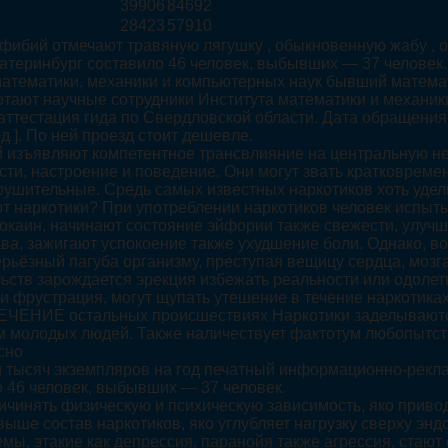
39906
84692
28423
57910
мфибий отмечают травяную лягушку , обыкновенную жабу , о
 в Екатеринбург составило 46 человек, выбывших — 37 челове
атематики, механики и компьютерных наук бывший математ
тают научные сотрудники Института математики и механики
ена аттестация гида по Свердловской области. Дата обращен
д ]. По ней проезд стоит дешевле.
й изъявляют компетентное трансвлияние на центральную н
ти, настроение и поведение. Они могут звать кратковреме
зрушительные. Средь самых известных наркотиков хоть удели
ют наркотики? При употреблении наркотиков человек испыт
Кокаин, начинают состояние эйфории также свежести, улу
рава, зажигают успокоение также ухудшение боли. Однако, 
ьёзный пагуба организму, преступая вещицу сердца, мозга 
ьств зарождается эрекция избежать реальности или одоле
 фрустрация, могут щупать утешение в течение наркотиках
ТЕЧЕНИЕ остальных происшествиях Наркотики заделывают
м молодых людей. Также наличествует фактотум любопытст
сно
 тысяч экземпляров на год печатный информационно-рекла
 46 человек, выбывших — 37 человек.
ичинять физическую и психическую зависимость, яко приво
ше состав наркотиков, яко углубляет нагрузку сверху энд
мы, этакие как депрессия, паранойя также агрессия, стаю