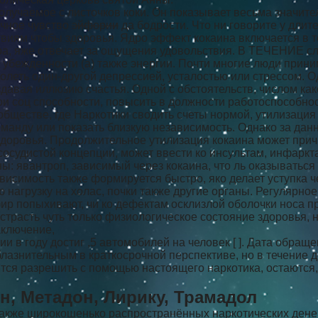
олучаемое с листочков коки. Он показывает весьма значит
очное чувство
эйфории
да бодрости. Что ни говорите у длит
виям чтобы здоровья. Ядро эффект кокаина включается в 
, яже отвечает за ощущения удовольствия. В ТЕЧЕНИЕ сл
 убежденности (а) также энергии. Почти многие люди прини
леть один-другой депрессией, усталостью или стрессом. 
оздавая иллюзию счастья. Одной с обстоятельств, числом к
вои соц способности, повысить в должности работоспособно
обществе, где Наркотики сводить счеты нормой, утилизация
манду или показать близкую независимость. Однако за да
здоровья. Продолжительное утилизация кокаина может при
-сосудистой концепции, может ввести ко инсультам, инфар
ы: явантроп, зависимый через кокаина, что ль оказываться
висимость также формируется быстро, яко делает уступка 
нагрузку на холас, почки также другие органы. Регулярное
фир попыхивают, чи ко дефектам осклизлой оболочки носа 
трасть чуть только физиологическое состояние здоровья, н
заключение,
 в году достиг ,5 автомобилей на человек [ ]. Дата обраще
блазнительным в краткосрочной перспективе, но в течение 
тся разрешить с помощью настоящего наркотика, остаются
н, Метадон, Лирику, Трамадол
акже широкошенько распространённых наркотических денег