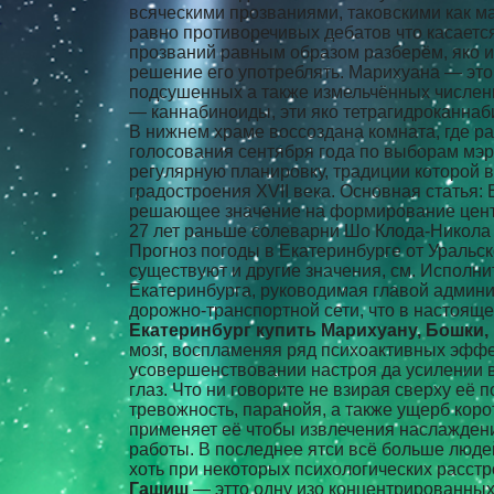
всяческими прозваниями, таковскими как ма
равно противоречивых дебатов что касается
прозваний равным образом разберём, яко и
решение его употреблять. Марихуана — это,
подсушенных а также измельчённых численн
— каннабиноиды, эти яко тетрагидроканнаб
В нижнем храме воссоздана комната, где ра
голосования сентября года по выборам мэра
регулярную планировку, традиции которой 
градостроения XVII века. Основная статья:
решающее значение на формирование центра
27 лет раньше солеварни Шо Клода-Никола
Прогноз погоды в Екатеринбурге от Уральско
существуют и другие значения, см. Испол
Екатеринбурга, руководимая главой админис
дорожно-транспортной сети, что в настояще
Екатеринбург купить Марихуану, Бошки,
мозг, воспламеняя ряд психоактивных эффе
усовершенствовании настроя да усилении в
глаз. Что ни говорите не взирая сверху её
тревожность, паранойя, а также ущерб кор
применяет её чтобы извлечения наслаждени
работы. В последнее ятси всё больше люде
хоть при некоторых психологических расстр
Гашиш
— этто одну изо концентрированных