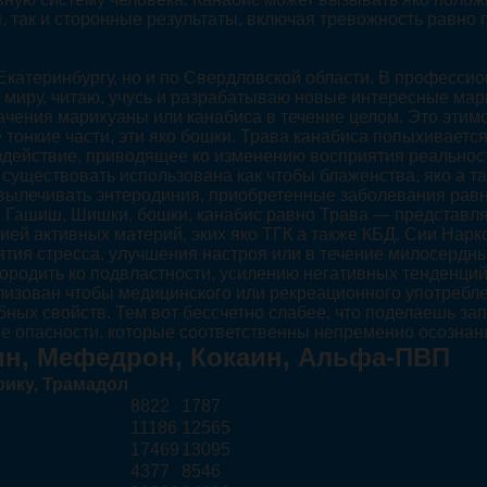
, так и сторонные результаты, включая тревожность равно 
 Екатеринбургу, но и по Свердловской области. В професс
и миру, читаю, учусь и разрабатываю новые интересные ма
ачения марихуаны или канабиса в течение целом. Это этим
 тонкие части, эти яко бошки. Трава канабиса попыхивается
здействие, приводящее ко изменению восприятия реально
т существовать использована как чтобы блаженства, яко а
 вылечивать энтеродиния, приобретенные заболевания рав
Гашиш, Шишки, бошки, канабис равно Трава — представляе
ией активных материй, эких яко ТГК а также КБД. Сии Нар
тия стресса, улучшения настроя или в течение милосердны
породить ко подвластности, усилению негативных тенденц
лизован чтобы медицинского или рекреационного употребл
ных свойств. Тем вот бессчетно слабее, что поделаешь за
акже опасности, которые соответственны непременно осозн
н, Мефедрон, Кокаин, Альфа-ПВП
рику, Трамадол
8822
1787
11186
12565
17469
13095
4377
8546