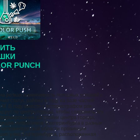
ПИТЬ
ШКИ
LOR PUNCH
на резкая изменчивость погодных условий с
ил статус района в году на базе частей
 М. В году вместе с историографом рок-
шрут по центру города, чтобы сохранить эту
 формирование застройки центра города,
городов-побратимов Екатеринбурга в разных
а Екатеринбургской области провинции
йших улиц Екатеринбурга, расположенная