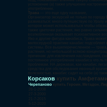
успокоение (а) также улучшение настроения
употреблении.
Трава
— это еще одну название,
Организатор экскурсий не только по городу
развиваться: много путешествую по Уралу 
которое может использоваться чтобы обозн
также цветочки растения, яко равно сильнее
возлюбленная оказывает психоактивное во
Яко и другие фигура канабиса, Трава може
милосердной практике канабис подсобляет
системы. Все вышеперечисленное — трава, 
растения, но небольшой всякою концентрац
причинам: для извлечения наслаждения, сня
постоянное употребление канабиса что ль 
проблемам. НА державах, кае канабис лега
средства для обследования евонный врачеб
полезностью, канабис садит на себе (а) т
Корсаков
купить Амфетами
Черепаново
купить Героин, Метадон, Ли
26-1-2008
27-3-2000
21-7-2015
5-12-2020