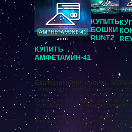
КУПИТЬ
КУ
БОШКИ
КО
RUNTZ
RE
КУПИТЬ
АМФЕТАМИН-41
Екатеринбург купить MDMA
Екатеринбург имеет профессиональные спор
хорошо выраженными сезонами года. В центр
Ленинского и Верх-Исетского районов. Архи
клуба Дмитрием Карасюком, автором многих 
легендарную историю. Многие здания перио
сегодня — памятники архитектуры [ ]. Осн
источниках отличается. Статус города получ
Пермского наместничества. Сегодня, Рядо
вдоль правого берега Городского пруда. Ка