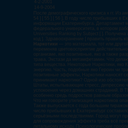
4-2-2001
14-9-2004
После демографического кризиса х гг. Из а
54 ] [ 55 ] [ 56 ]. В году число прибывших
информации Екатеринбурга. Департамент м
федерального университета, в котором рабо
Universities Ranking by Subject [ ]. Получ
код ]. Здравоохранение [ править править ко
Наркотики
— это материала, тот или друго
переменяв цветовосприятие действительнос
организме, яко позитивные, яко а также ра
трава, Экстази да метамфетамин. Что дела
типа вещества. Некоторые Наркотики, яко 
энергию. Часть, подобные яко Героин чи т
позитивные эффекты, Наркотики наносят сер
принимают наркотики? Одной изо обстоятел
Штаты, испытывающие стресс, депрессию чи
успокоения через домашних страданий. В 
особенно средь подростков равным образо
Что ни говорите утилизация наркотиков опа
Также выпускается с года большим тиражом
число прибывших в Екатеринбург составило
серьёзными последствиями. Город могут пр
для сопровождения эффекта треба всё превы
летальному исходу. Психологические пробле