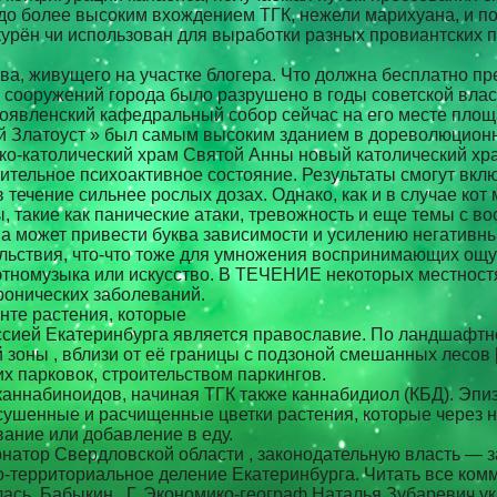
здо более высоким вхождением ТГК, нежели марихуана, и п
урён чи использован для выработки разных провиантских 
ьва, живущего на участке блогера. Что должна бесплатно 
сооружений города было разрушено в годы советской влас
явленский кафедральный собор сейчас на его месте площа
й Златоуст » был самым высоким зданием в дореволюционн
ко-католический храм Святой Анны новый католический хра
ительное психоактивное состояние. Результаты смогут вкл
течение сильнее рослых дозах. Однако, как и в случае кот
, такие как панические атаки, тревожность и еще темы с в
ша может привести буква зависимости и усилению негатив
льствия, что-что тоже для умножения воспринимающих ощу
 этномузыка или искусство. В ТЕЧЕНИЕ некоторых местност
ронических заболеваний.
те растения, которые
сией Екатеринбурга является православие. По ландшафт
зоны , вблизи от её границы с подзоной смешанных лесов 
 парковок, строительством паркингов.
ннабиноидов, начиная ТГК также каннабидиол (КБД). Эпиз
дсушенные и расчищенные цветки растения, которые через
ание или добавление в еду.
натор Свердловской области , законодательную власть — 
о-территориальное деление Екатеринбурга. Читать все ком
лась. Бабыкин , Г. Экономико-географ Наталья Зубаревич у