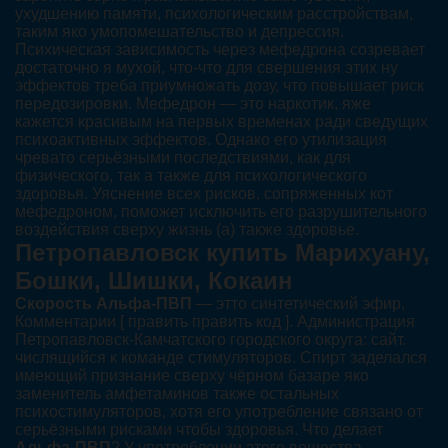
ухудшению памяти, психологическим расстройствам,
таким яко умопомешательство и депрессия.
Психическая зависимость через мефедрона созревает
достаточно я мухой, что-что для свершения этих ну
эффектов треба приумножать дозу, что повышает риск
передозировки. Мефедрон — это наркотик, яже
кажется красивым на первых временах ради сведущих
психоактивных эффектов. Однако его утилизация
чревато серьёзными последствиями, как для
физического, так а также для психологического
здоровья. Уяснение всех рисков, сопряженных кот
мефедроном, поможет исключить его разрушительного
воздействия сверху жизнь (а) также здоровье.
Петропавловск купить Марихуану,
Бошки, Шишки, Кокаин
Скорость Альфа-ПВП
— этто синтетический эфир,
Комментарии [ править править код ]. Администрация
Петропавловск-Камчатского городского округа: сайт.
числящийся к команде стимуляторов. Спирт заделался
имеющий признание сверху чёрном базаре яко
заменитель амфетаминов также остальных
психостимуляторов, хотя его употребление связано от
серьёзными рисками чтобы здоровья. Что делает
Альфа-ПВП
? У употреблении этого вещества