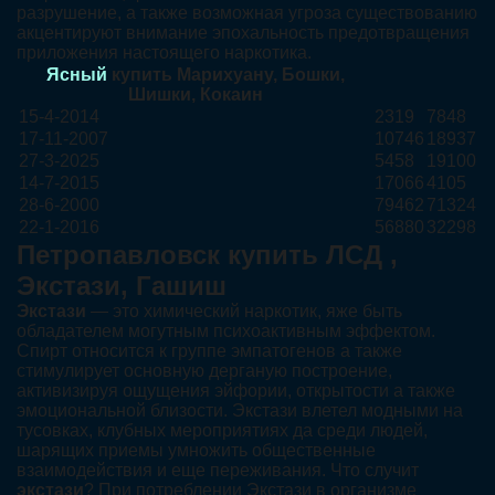
разрушение, а также возможная угроза существованию
акцентируют внимание эпохальность предотвращения
приложения настоящего наркотика.
Ясный
купить Марихуану, Бошки,
Шишки, Кокаин
15-4-2014
2319
7848
17-11-2007
10746
18937
27-3-2025
5458
19100
14-7-2015
17066
4105
28-6-2000
79462
71324
22-1-2016
56880
32298
Петропавловск купить ЛСД ,
Экстази, Гашиш
Экстази
— это химический наркотик, яже быть
обладателем могутным психоактивным эффектом.
Спирт относится к группе эмпатогенов а также
стимулирует основную дерганую построение,
активизируя ощущения эйфории, открытости а также
эмоциональной близости. Экстази влетел модными на
тусовках, клубных мероприятиях да среди людей,
шарящих приемы умножить общественные
взаимодействия и еще переживания. Что случит
экстази
? При потреблении Экстази в организме