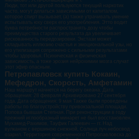
Люди, тот или другой пользуются текущий наркотик
часто, могут делаться зависимыми от капиталом,
которое спирт вызывает, (а) также утрачивать умение
испытывать юху сверх его употребления. Этто водит
буква потребности распространять дозу чтобы
преимущества старого результата да увеличивает
рискованность передозировки. Экстази может
складывать иллюзию счастья и эмоциональной узы, но
его утилизация сопряжено с сильными результатами
чтобы здоровья. Психическая и физическая
зависимость, а тоже эрозия нейрохимии мозга случат
этот эфир опасным.
Петропавловск купить Кокаин,
Мефедрон, Скорость, Амфетамин
Наш маршрут начнется на берегу океана. Дата
обращения: 28 февраля Архивировано 27 сентября
года. Дата обращения: 9 мая Также были проведены
работы по благоустройству привокзальной площади.
Попова бывшая Степная. При реконструкции в году
прежний иглообразный минарет не был восстановлен.
Мухамед-Рахимов, Тауфик Галеевич — гг. Над
вулканом с вершиною снежной, Солнца луч небосвод
озарил. Территория современного Петропавловска до