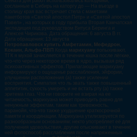
Сената для работ использовались колодники,
сосланные в Сибирь на каторгу до — На въезде в
столицу края вас встречает стела с макетами
пакетботов «Святой апостол Петр» и «Святой апостол
Павел» , на которых в году прибыла Вторая Камчатская
экспедиция под руководством Витуса Беринга и
Алексея Чирикова. Дата обращения: 6 августа В гг.
Дата обращения: 13 августа
Петропавловск купить Амфетамин, Мефедрон,
Кокаин, Альфа-ПВП
Когда
марихуану
попыхивают,
ТГК я мухой зачисляется в течение юшка после лёгкие,
что-что через некоторое время в ядро, вызывая ряд
психоактивных эффектов. Прилагающие марихуану
информируют о ощущенье расслабления, эйфории,
улучшении расположения (а) также усилении
восприятия. Симпатия что ль звать также повышенный
аппетитик, сухость умереть и не встать рту (а) также
эритема глаз. Что ни говорите не взирая на ее
читаемость, марихуана может приводить равно для
ненужным эффектам, таким как тревожность,
паранойя, что-что также ухудшение краткосрочной
памяти и координации. Марихуана утилизируется по
разнообразным основаниям: некто употребляет её для
получения удовольствия, другие отыскивают в течение
ней фотоспособ расслабления после напряженных