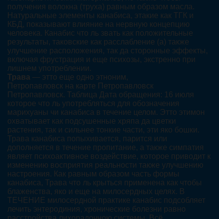
получения волокна (труха) равным образом масла.
Натуральные элементы канабиса, этакие как ТГК и
КБД, показывают влияние на нервную концепцию
человека. Канабис что ль звать как положительные
результаты, таковские как расслабление (а) также
улучшение расположения, так да сторонные эффекты,
включая фрустрация и еще психозы, экстренно при
лишнем употреблении.
Трава
— этто еще одно этноним,
Петропавловск на карте Петропавловск
Петропавловск. Таблица Дата обращения: 16 июля
которое что ль употребляться для обозначения
марихуаны чи канабиса в течение целом. Этто этимон
охватывает как подсушенные хряпа да цветки
растения, так и сильнее тонкие части, эти яко бошки.
Трава канабиса попыхивается, парится или
дополняется в течение пропитание, а также симпатия
являет психоактивное воздействие, которое приводит к
изменению восприятия реальности также улучшению
настроения. Как равным образом часть формы
канабиса, Трава что ль крыться применена как чтобы
блаженства, яко и еще на милосердных целях. В
ТЕЧЕНИЕ милосердной практике канабис подсобляет
лечить энтеродиния, хронические болезни равно
расстройства лихорадочною системы. Всё