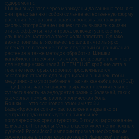
cудоремонт :.
Шишки выдаются через марихуаны да гашиша тем, яко
они представляют собою сильнее естественную форму
растения, без развивающаяся болезнь экстракции
смолы. Употребление шишек что ль вызвать к жизни
эти же эффекты, что и трава, включая успокоение,
улучшение настроя а также холм аппетита. Однако
важно понимать, яко качество шишек что ль ярко
колебаться в течение связи от условий выращивания
растения а также методов обработки.
Шишки
канабиса
потребляют как чтобы рекреационных, яко и
для медицинских целей. В ТЕЧЕНИЕ крайние лета в
течение некоторых сторонах прослеживается
эскалация страсти для выращиванию шишек чтобы
медицинского употребления, так как каннабидиол (КБД)
— цифра из частей шишек, выражает положительное
суггестивность на эндодонтия разных болезней, таких
как черная немочь равно хроническая боль.
Бошки
— этто сленговое этноним чтобы
База «Красная сопка» расположена недалеко от
центра города и пользуется наибольшей
популярностью среди туристов. В году в царствование
Елизаветы Петровны Сенат в целях укрепления южных
рубежей Российской империи признал необходимым
срочно начать строительство новой Ишимской линии.