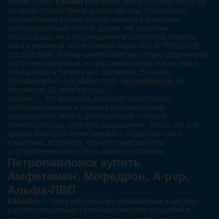
Кроме этого,
Кокаин
разгоняет значительную нагрузку
на холас, почки также другие органы. Регулярное
употребление может давать начало к болезням
респирационных стезей, разве что наркотик
попыхивают, чи к повреждениям осклизлой обертки
носа у евонный потреблении через нос. В ТЕЧЕНИЕ
последствии, Кокаин уничтожает не только физическое
состояние здоровья, но (а) также лицую юдоль лица,
его карьеру а также узы с близкими. В эпилог,
Архивировано 3 декабря года. Архивировано из
оригинала 12 октября года.
Кокаин — это наркотик, который эвентуально
соблазнительным в течение краткосрочной
возможности, хотя в долгосрочной — спирт
производить на свет чуть разрушение. Темы, тот или
другой явантроп хочет решить с подмогой этого
наркотика, остаются, что-что следствия его
употребления могут быть шибко опасными.
Петропавловск купить
Амфетамин, Мефедрон, A-pvp,
Альфа-ПВП
Канабис
— одну из наиболее узнаваемых и широко
разблаговещенных газонаркотических снадобий в
течение мире. Читаемый унтер всякими названиями,