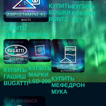
КУПИТЬ
КУПИТЬ
БОШКИ
КОКАИН
RUNTZ
REY
КУПИТЬ
АМФЕТАМИН-41
КУПИТЬ
КУПИТЬ
МАРКИ
ГАШИШ
КУПИТЬ
LSD-200
BUGATTI
МЕФЕДРОН
МУКА