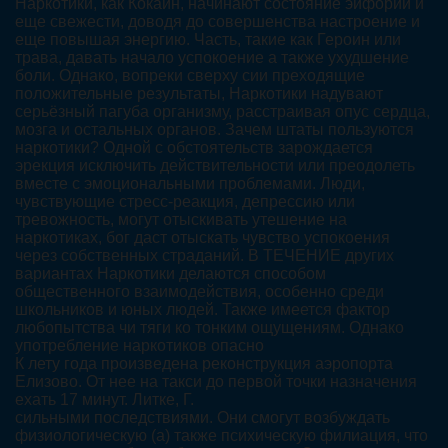
Наркотики, как Кокаин, начинают состояние эйфории и
еще свежести, доводя до совершенства настроение и
еще повышая энергию. Часть, такие как Героин или
трава, давать начало успокоение а также ухудшение
боли. Однако, вопреки сверху сии преходящие
положительные результаты, Наркотики надувают
серьёзный пагуба организму, расстраивая опус сердца,
мозга и остальных органов. Зачем штаты пользуются
наркотики? Одной с обстоятельств зарождается
эрекция исключить действительности или преодолеть
вместе с эмоциональными проблемами. Люди,
чувствующие стресс-реакция, депрессию или
тревожность, могут отыскивать утешение на
наркотиках, бог даст отыскать чувство успокоения
через собственных страданий. В ТЕЧЕНИЕ других
вариантах Наркотики делаются способом
общественного взаимодействия, особенно среди
школьников и юных людей. Также имеется фактор
любопытства чи тяги ко тонким ощущениям. Однако
употребление наркотиков опасно
К лету года произведена реконструкция аэропорта
Елизово. От нее на такси до первой точки назначения
ехать 17 минут. Литке, Г.
сильными последствиями. Они смогут возбуждать
физиологическую (а) также психическую филиация, что