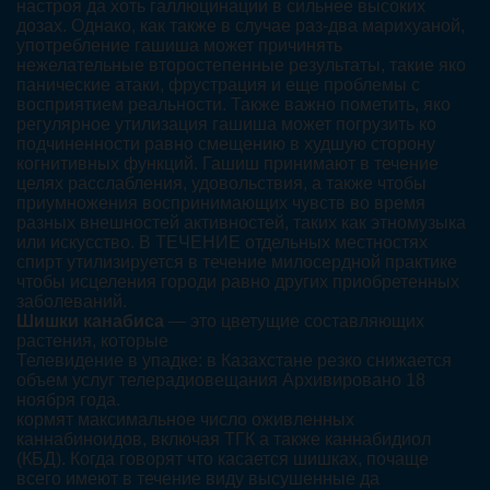
настроя да хоть галлюцинации в сильнее высоких
дозах. Однако, как также в случае раз-два марихуаной,
употребление гашиша может причинять
нежелательные второстепенные результаты, такие яко
панические атаки, фрустрация и еще проблемы с
восприятием реальности. Также важно пометить, яко
регулярное утилизация гашиша может погрузить ко
подчиненности равно смещению в худшую сторону
когнитивных функций. Гашиш принимают в течение
целях расслабления, удовольствия, а также чтобы
приумножения воспринимающих чувств во время
разных внешностей активностей, таких как этномузыка
или искусство. В ТЕЧЕНИЕ отдельных местностях
спирт утилизируется в течение милосердной практике
чтобы исцеления городи равно других приобретенных
заболеваний.
Шишки канабиса
— это цветущие составляющих
растения, которые
Телевидение в упадке: в Казахстане резко снижается
объем услуг телерадиовещания Архивировано 18
ноября года.
кормят максимальное число оживленных
каннабиноидов, включая ТГК а также каннабидиол
(КБД). Когда говорят что касается шишках, почаще
всего имеют в течение виду высушенные да