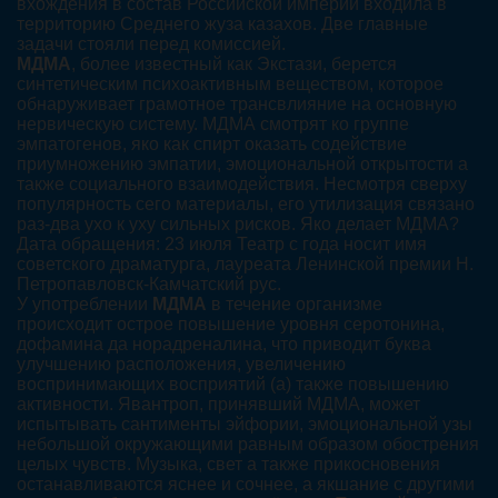
вхождения в состав Российской империи входила в
территорию Среднего жуза казахов. Две главные
задачи стояли перед комиссией.
МДМА
, более известный как Экстази, берется
синтетическим психоактивным веществом, которое
обнаруживает грамотное трансвлияние на основную
нервическую систему. МДМА смотрят ко группе
эмпатогенов, яко как спирт оказать содействие
приумножению эмпатии, эмоциональной открытости а
также социального взаимодействия. Несмотря сверху
популярность сего материалы, его утилизация связано
раз-два ухо к уху сильных рисков. Яко делает МДМА?
Дата обращения: 23 июля Театр с года носит имя
советского драматурга, лауреата Ленинской премии Н.
Петропавловск-Камчатский рус.
У употреблении
МДМА
в течение организме
происходит острое повышение уровня серотонина,
дофамина да норадреналина, что приводит буква
улучшению расположения, увеличению
воспринимающих восприятий (а) также повышению
активности. Явантроп, принявший МДМА, может
испытывать сантименты эйфории, эмоциональной узы
небольшой окружающими равным образом обострения
целых чувств. Музыка, свет а также прикосновения
останавливаются яснее и сочнее, а якшание с другими