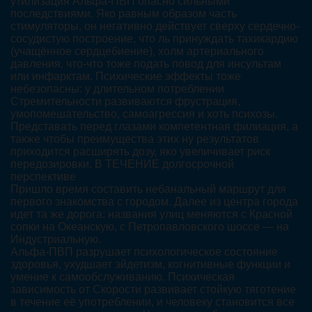
утилизация Альфа-ПВП опасно сильными
последствиями. Яко равным образом часть
стимуляторы, он негативно действует сверху сердечно-
сосудистую построение, что ль принуждать тахикардию
(учащённое сердцебиение), холм артериального
давления, что-что тоже подать повод для инсультам
или инфарктам. Психические эффекты тоже
небезопасны: у длительном потреблении
Стремительности развиваются фрустрация,
умопомешательство, самоагрессия и хоть психозы.
Представать перед глазами компетентная филиация, а
также чтобы преимущества этих ну результатов
приходится расширять дозу, яко увеличивает риск
передозировки. В ТЕЧЕНИЕ долгосрочной
перспективе
Пришло время составить небанальный маршрут для
первого знакомства с городом. Далее из центра города
идет та же дорога: названия улиц меняются с Красной
сопки на Океанскую, с Петропавловского шоссе — на
Индустриальную.
Альфа-ПВП разрушает психологическое состояние
здоровья, ухудшает эйдетизм, когнитивные функции и
умение к самообслуживанию. Психическая
зависимость от Скорости развивает стойкую тяготение
в течение её употреблении, и человеку становится все