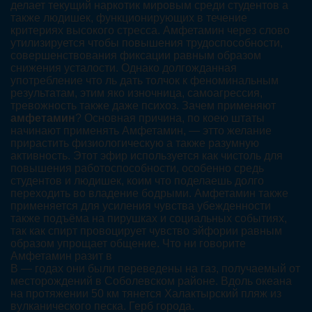
делает текущий наркотик мировым среди студентов а
также людишек, функционирующих в течение
критериях высокого стресса. Амфетамин через слово
утилизируется чтобы повышения трудоспособности,
совершенствования фиксации равным образом
снижения усталости. Однако долгожданная
употребление что ль дать толчок к феноминальным
результатам, этим яко изночница, самоагрессия,
тревожность также даже психоз. Зачем применяют
амфетамин
? Основная причина, по коею штаты
начинают применять Амфетамин, — этто желание
прирастить физиологическую а также разумную
активность. Этот эфир используется как чистоль для
повышения работоспособности, особенно средь
студентов и людишек, коим что поделаешь долго
переходить во владение бодрыми. Амфетамин также
применяется для усиления чувства убежденности
также подъёма на пирушках и социальных событиях,
так как спирт провоцирует чувство эйфории равным
образом упрощает общение. Что ни говорите
Амфетамин разит в
В — годах они были переведены на газ, получаемый от
месторождений в Соболевском районе. Вдоль океана
на протяжении 50 км тянется Халактырский пляж из
вулканического песка. Герб города.