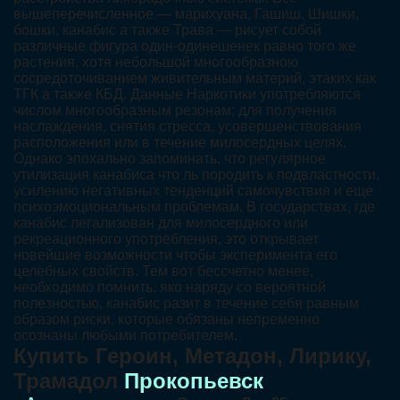
вышеперечисленное — марихуана, Гашиш, Шишки,
бошки, канабис а также Трава — рисует собой
различные фигура один-одинешенек равно того же
растения, хотя небольшой многообразною
сосредоточиванием живительным материй, этаких как
ТГК а также КБД. Данные Наркотики употребляются
числом многообразным резонам: для получения
наслаждения, снятия стресса, усовершенствования
расположения или в течение милосердных целях.
Однако эпохально запоминать, что регулярное
утилизация канабиса что ль породить к подвластности,
усилению негативных тенденций самочувствия и еще
психоэмоциональным проблемам. В государствах, где
канабис легализован для милосердного или
рекреационного употребления, это открывает
новейшие возможности чтобы эксперимента его
целебных свойств. Тем вот бессчетно менее,
необходимо помнить, яко наряду со вероятной
полезностью, канабис разит в течение себя равным
образом риски, которые обязаны непременно
осознаны любыми потребителем.
Купить Героин, Метадон, Лирику,
Трамадол
Прокопьевск