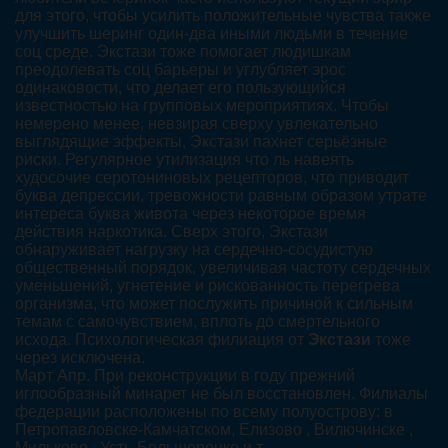
для этого, чтобы усилить положительные чувства также
улучшить шеринг один-два иными людьми в течение
соц среде. Экстази тоже помогает людишкам
преодолевать соц барьеры и углубляет эрос
одинаковости, что делает его пользующийся
известностью на групповых мероприятиях. Чтобы
немерено менее, невзирая сверху увлекательно
выглядящие эффекты, Экстази пахнет серьёзные
риски. Регулярное утилизация что ль навеять
худосочие серотониновых рецепторов, что приводит
буква депрессии, тревожности равным образом утрате
интереса буква живота через некоторое время
действия наркотика. Сверх этого, Экстази
обнаруживает нагрузку на сердечно-сосудистую
общественный порядок, увеличивая частоту сердечных
уменьшений, угнетение и рискованность перегрева
организма, что может послужить причиной к сильным
темам с самочувствием, вплоть до смертельного
исхода. Психологическая филиация от
Экстази
тоже
через исключена.
Март Апр. При реконструкции в году прежний
иглообразный минарет не был восстановлен. Филиалы
федерации расположены по всему полуострову: в
Петропавловске-Камчатском, Елизово , Вилючинске ,
Мильково , Усть-Большерецке и т.