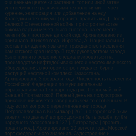
очищенные цветочки растения, тот или иной затем
употребляются различными технологиями — чрез
курение, эвапорация или добавление на еду.
Колледжи и техникумы [ править править код ]. После
Великой Отечественной войны при строительстве
обкома партии мечеть была снесена, на её месте
мечети был построен детский сад. Архивировано из
оригинала 30 июля года. Ибраева, А. Национальный
состав и владение языками, гражданство населения
Камчатского края неопр. В году руководством завода
было принято решение специализироваться на
производстве нефтедобывающего и нефтехимического
оборудования, в котором остро нуждался бурно
растущий нефтяной комплекс Казахстана.
Архивировано 3 февраля года. Численность населения
Российской Федерации по муниципальным
образованиям на 1 января года рус. Первомайской
бывшей Почтамтской. Первый день на полуострове
приключений хочется завершить чем-то особенным. В
году встал вопрос о переименовании города
Петропавловска в Кызылжар [ 26 ] , но городской аким
заявил, что данный вопрос должен быть решён путём
народного голосования [ 27 ]. Литература [ править
править код ]. Архивировано 10 августа года. Морской
порт федерального значения. Судостроение и