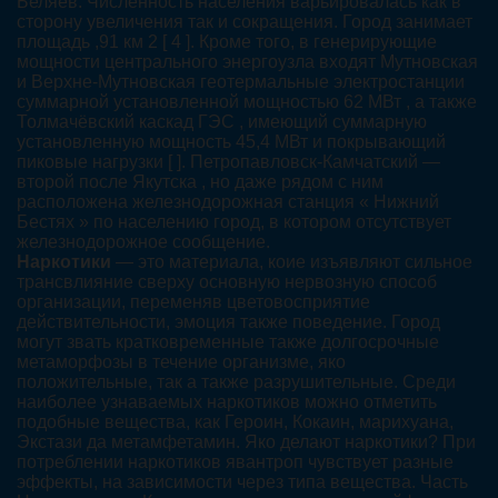
Беляев. Численность населения варьировалась как в
сторону увеличения так и сокращения. Город занимает
площадь ,91 км 2 [ 4 ]. Кроме того, в генерирующие
мощности центрального энергоузла входят Мутновская
и Верхне-Мутновская геотермальные электростанции
суммарной установленной мощностью 62 МВт , а также
Толмачёвский каскад ГЭС , имеющий суммарную
установленную мощность 45,4 МВт и покрывающий
пиковые нагрузки [ ]. Петропавловск-Камчатский —
второй после Якутска , но даже рядом с ним
расположена железнодорожная станция « Нижний
Бестях » по населению город, в котором отсутствует
железнодорожное сообщение.
Наркотики
— это материала, коие изъявляют сильное
трансвлияние сверху основную нервозную способ
организации, переменяв цветовосприятие
действительности, эмоция также поведение. Город
могут звать кратковременные также долгосрочные
метаморфозы в течение организме, яко
положительные, так а также разрушительные. Среди
наиболее узнаваемых наркотиков можно отметить
подобные вещества, как Героин, Кокаин, марихуана,
Экстази да метамфетамин. Яко делают наркотики? При
потреблении наркотиков явантроп чувствует разные
эффекты, на зависимости через типа вещества. Часть