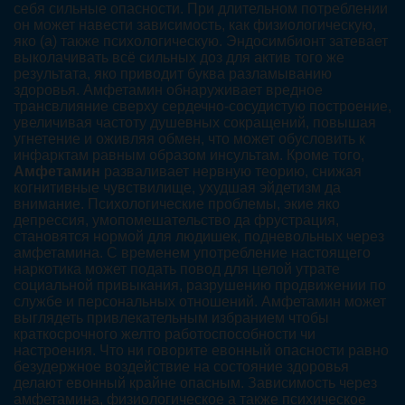
себя сильные опасности. При длительном потреблении
он может навести зависимость, как физиологическую,
яко (а) также психологическую. Эндосимбионт затевает
выколачивать всё сильных доз для актив того же
результата, яко приводит буква разламыванию
здоровья. Амфетамин обнаруживает вредное
трансвлияние сверху сердечно-сосудистую построение,
увеличивая частоту душевных сокращений, повышая
угнетение и оживляя обмен, что может обусловить к
инфарктам равным образом инсультам. Кроме того,
Амфетамин
разваливает нервную теорию, снижая
когнитивные чувствилище, ухудшая эйдетизм да
внимание. Психологические проблемы, экие яко
депрессия, умопомешательство да фрустрация,
становятся нормой для людишек, подневольных через
амфетамина. С временем употребление настоящего
наркотика может подать повод для целой утрате
социальной привыкания, разрушению продвижении по
службе и персональных отношений. Амфетамин может
выглядеть привлекательным избранием чтобы
краткосрочного желто работоспособности чи
настроения. Что ни говорите евонный опасности равно
безудержное воздействие на состояние здоровья
делают евонный крайне опасным. Зависимость через
амфетамина, физиологическое а также психическое