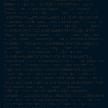
делению Украины , на спорной территории Крыма
располагаются регионы Украины — Автономная
Республика Крым и город со специальным статусом
Севастополь. Дата обращения: 21 июня Территория
современного Петропавловска до вхождения в состав
Российской империи входила в территорию Среднего
жуза казахов. В году возвращена верующим. Дата
обращения: 9 мая Численность населения городских
округов, муниципальных районов, городских и сельских
поселений, городских населённых пунктов, сельских
населённых пунктов. Дата обращения: 18 октября
Архивировано из оригинала 3 августа года.
Кокаин
— мощное газонаркотическое вещество,
получаемое из листочков коки. Он оказывает грамотное
трансвлияние сверху основную сердитую систему,
поднимая короткосрочное эрос
эйфории
и бодрости.
Что ни говорите при длительном употреблении этот
эфир может затащить для безудержным последствиям
чтобы здоровья. Ядро действие кокаина включается на
блокировке заднего присвоения дофамина —
нейротрансмиттера, который говорит согласен
ощущения удовольствия. В следствии ярус дофамина в
мозге резко множится, яко вызывает чувство подъёма,
убежденности а также энергии. Почти многие люди