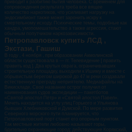
приводит к разбитию бытия человека. С временем для
сопровождения результата треба все вящее
количество наркотиков, что усиливает нагрузку на
эндосимбионт также может заронить искру к
смертельному исходу. Психические темы, подобные как
хандра, умопомешательство а также агрессия, стают
обычным попутчиком наркозависимости.
Петропавловск купить ЛСД ,
Экстази, Гашиш
В году , 4 ноября , при образовании Акмолинской
области существовала в — гг. Телевидение [ править
править код ]. Два крутых оврага, ограничивавших
строительную площадку, выходили к Ишиму и вместе с
обрывистым берегом широкой до 47 м реки создавали
естественную преграду неприятелю. Медиафайлы на
Викискладе. Своё название острог получил от
наименования судов экспедиции — пакетботов
«Святой апостол Пётр» и «Святой апостол Павел».
Мечеть находится на углу улиц Горького и Ульянова
бывших Хлебниковской и Думской. По мере развития
Северного морского пути планируется, что
Петропавловский порт станет его опорным пунктом.
Так местные жители любовно называют горы,
бдительно охраняющие город: действующие Корякский,