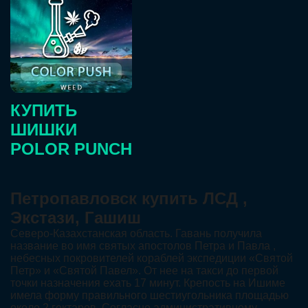
КУПИТЬ
ШИШКИ
POLOR PUNCH
Петропавловск купить ЛСД ,
Экстази, Гашиш
Северо-Казахстанская область. Гавань получила
название во имя святых апостолов Петра и Павла ,
небесных покровителей кораблей экспедиции «Святой
Петр» и «Святой Павел». От нее на такси до первой
точки назначения ехать 17 минут. Крепость на Ишиме
имела форму правильного шестиугольника площадью
около 2 гектаров. Согласно административному