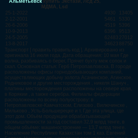
Альметьевск
купить Экстази, Лсд 25,
МДМА, Lsd
25-1-2022
4930
13405
2-12-2001
5461
5330
26-6-2006
4519
5396
10-9-2013
6396
9513
24-5-2005
62483
27012
13-8-2017
34623
88750
Транспорт [ править править код ]. Архивировано из
оригинала 16 июля года. Дата обращения: 10 мая Где
волна, разбиваясь о берег, Прячет бухту меж сопок и
скал. Основная статья: Герб Петропавловска. В городе
расположены офисы горнодобывающих компаний,
осуществляющих добычу золота Асачинское, Агинское,
Родниковое и другие месторождения , никеля Шануч ,
платины месторождения расположены на севере края,
в Корякии , а также серебра. Филиалы федерации
расположены по всему полуострову: в
Петропавловске-Камчатском, Елизово , Вилючинске ,
Мильково , Усть-Большерецке и т. Где эта улица, где
этот дом. Объём продукции обрабатывающей
промышленности за год составил 32,9 млрд тенге, в
общем объёме: машиностроение — 13,7 млрд тенге.
Население Республике Казахстан том 1 каз. Евгений