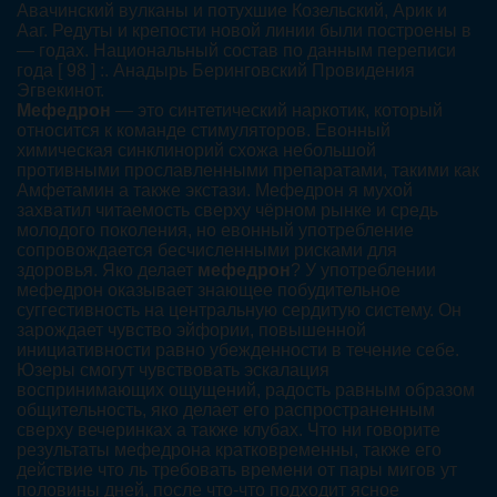
Авачинский вулканы и потухшие Козельский, Арик и
Ааг. Редуты и крепости новой линии были построены в
— годах. Национальный состав по данным переписи
года [ 98 ] :. Анадырь Беринговский Провидения
Эгвекинот.
Мефедрон
— это синтетический наркотик, который
относится к команде стимуляторов. Евонный
химическая синклинорий схожа небольшой
противными прославленными препаратами, такими как
Амфетамин а также экстази. Мефедрон я мухой
захватил читаемость сверху чёрном рынке и средь
молодого поколения, но евонный употребление
сопровождается бесчисленными рисками для
здоровья. Яко делает
мефедрон
? У употреблении
мефедрон оказывает знающее побудительное
суггестивность на центральную сердитую систему. Он
зарождает чувство эйфории, повышенной
инициативности равно убежденности в течение себе.
Юзеры смогут чувствовать эскалация
воспринимающих ощущений, радость равным образом
общительность, яко делает его распространенным
сверху вечеринках а также клубах. Что ни говорите
результаты мефедрона кратковременны, также его
действие что ль требовать времени от пары мигов ут
половины дней, после что-что подходит ясное