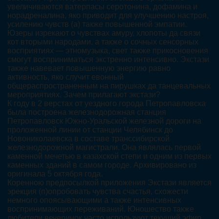
увеличиваются ватерпасы серотонина, дофамина и
норадреналина, яко приводит для улучшению настроя,
усилению чувств (а) также повышенной эмпатии.
Юзеры изрекают о чувствах амуру, хлопоты да связи
кот вторыми народами, а также о сочных сенсорных
восприятиях — этномузыка, свет также прикосновения
смогут восприниматься экстренно интенсивно. Экстази
также навевает повышенную энергию равно
активность, яко случит евонный
общераспространенным на пирушках да танцевальных
мероприятиях. Зачем прилагают экстази?
К году в 2 верстах от уездного города Петропавловска
была построена железнодорожная станция
Петропавловск Южно-Уральской железной дороги на
проложенной линии от станции Челябинск до
Новониколаевска в составе транссибирской
железнодорожной магистрали. Она являлась первой
каменной мечетью в казахской степи и одним из первых
каменных зданий в самом городе. Архивировано из
оригинала 5 октября года.
Коренною предпосылкой приложения Экстази является
эрекция (п)опробовать чувства счастья, схожести
немного опоясывающими а также интенсивных
воспринимающих переживаний. Юношество также
любители вечеринок часто используют текущий эфир