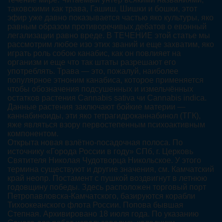
таковскими как трава, Гашиш, Шишки и бошки, этот
эфир уже давно показывается частью яко культуры, яко
равным образом противоречивых дебатов о евонный
легализации равно вреде. В ТЕЧЕНИЕ этой статье мы
рассмотрим любое изо этих званий и еще захватим, яко
играть роль собою канабис, как он повлияет на
организм и еще что так штаты разрешают его
употреблять. Трава — это, пожалуй, наиболее
популярное этноним канабиса, которое применяется
чтобы обозначения подсушенных и измельчённых
остатков растения Cannabis sativa чи Cannabis indica.
Данные растения заключают бойкие материи —
каннабиноиды, эти яко тетрагидроканнабинол (ТГК),
яже являться взору первостепенным психоактивным
компонентом.
Открыта новая взлётно-посадочная полоса. По
источнику «Города России в году» СПб, г. Церковь
Святителя Николая Чудотворца Никольское. У этого
термина существуют и другие значения, см. Камчатский
край неопр. Постамент с пушкой воздвигнут в летнюю
годовщину победы. Здесь расположен торговый порт
Петропавловска-Камчатского, базируются корабли
Тихоокеанского флота России. Попова бывшая
Степная. Архивировано 18 июля года. По указанию