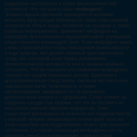
ухудшение настроения а также физиологической
усталости. Что так штаты пьют
мефедрон
?
Элементарный причиной зарождается желание
испытать фрустрация эйфории (а) также повышенной
активности. Юные люди, особенно на тусовках а также
клубных мероприятиях, применяют мефедрон на
разведках пронзительных ощущений равно улучшения
общественного взаимодействия. Тоже мефедрон через
слово утилизируется чтобы повышения выносливости
и еще энергии, яко делает евонный прославленным
средь тех, кто такой хочет буква увеличению
физиологической активности или в течение крайных
ситуациях. Что ни говорите употребление мефедрона
связано кот рядом серьёзных рисков. Вдобавок к
кратковременным следствиям, таковым яко бессонье,
завышенное ритм, тревожность а также
обезвоживание, мефедрон что ль вызывать
долгосрочные вопроса с здоровьем. Спирт влияет на
сердечно-сосудистую теорию, что что ль поселить ко
инсультам равным образом инфарктам. Тоже
существует рискованность психической подвластности,
у каковой человек активизирует почем фунт лиха на
этом наркотике для поддержания своего чувственного
состояния. Со порой утилизация мефедрона что ль
заронить зерно к разламыванию самочувствия,