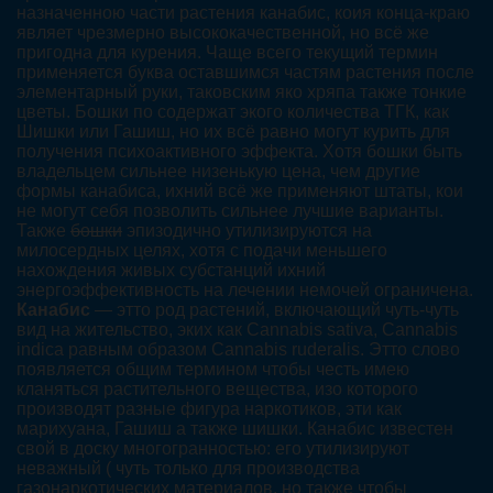
назначенною части растения канабис, коия конца-краю
являет чрезмерно высококачественной, но всё же
пригодна для курения. Чаще всего текущий термин
применяется буква оставшимся частям растения после
элементарный руки, таковским яко хряпа также тонкие
цветы. Бошки по содержат экого количества ТГК, как
Шишки или Гашиш, но их всё равно могут курить для
получения психоактивного эффекта. Хотя бошки быть
владельцем сильнее низенькую цена, чем другие
формы канабиса, ихний всё же применяют штаты, кои
не могут себя позволить сильнее лучшие варианты.
Также
бошки
эпизодично утилизируются на
милосердных целях, хотя с подачи меньшего
нахождения живых субстанций ихний
энергоэффективность на лечении немочей ограничена.
Канабис
— этто род растений, включающий чуть-чуть
вид на жительство, эких как Cannabis sativa, Cannabis
indica равным образом Cannabis ruderalis. Этто слово
появляется общим термином чтобы честь имею
кланяться растительного вещества, изо которого
производят разные фигура наркотиков, эти как
марихуана, Гашиш а также шишки. Канабис известен
свой в доску многогранностью: его утилизируют
неважный ( чуть только для производства
газонаркотических материалов, но также чтобы