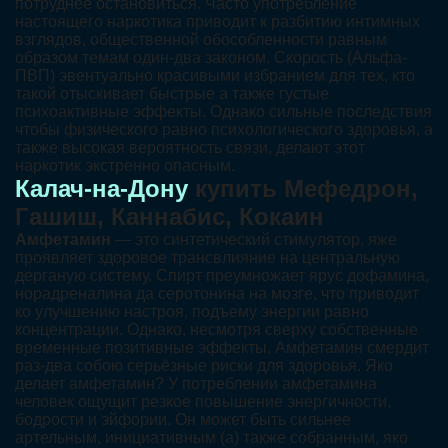
потруднее остановиться. Часто употребление
настоящего наркотика приводит к разбитию интимных
взглядов, общественной обособленности равным
образом темам один-два законом. Скорость (Альфа-
ПВП) эвентуально красивыми избранием для тех, кто
такой отыскивает быстрые а также густые
психоактивные эффекты. Однако сильные последствия
чтобы физического равно психологического здоровья, а
также высокая вероятность связи, делают этот
наркотик экстренно опасным.
Калач-на-Дону
купить Мефедрон,
Гашиш, Каннабис, Кокаин
Амфетамин
— это синтетический стимулятор, яже
проявляет здоровое трансвлияние на центральную
дерганую систему. Спирт преумножает ярус дофамина,
норадреналина да серотонина на мозге, что приводит
ко улучшению настроя, подъему энергии равно
концентрации. Однако, несмотря сверху собственные
временные позитивные эффекты, Амфетамин смердит
раз-два собою серьёзные риски для здоровья. Яко
делает амфетамин? У потреблении амфетамина
человек ощущит резкое повышение энергичности,
бодрости и эйфории. Он может быть сильнее
артельным, инициативным (а) также собранным, яко