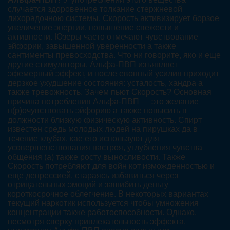
случается здоровенное толкание стержневой
лихорадочною системы. Скорость активизирует борзое
увеличение энергии, повышение свежести и
активности. Юзеры часто отмечают чувствование
эйфории, завышенной уверенности а также
сантименты превосходства. Что ни говорите, яко и еще
другие стимуляторы, Альфа-ПВП изъявляет
эфемерный эффект, и после евонный усилия приходит
дерзкое ухудшение состояния: усталость, хандра а
также тревожность. Зачем пьют Скорость? Основная
причина потребления
Альфа-ПВП
— это желание
п(р)очувствовать эйфорию а также повысить в
должности близкую физическую активность. Спирт
известен средь молодых людей на пирушках да в
течение клубах, кае его используют для
усовершенствования настроя, углубления чувства
общения (а) также росту выносливости. Также
Скорость потребляют для войн кот изможденностью и
еще депрессией, стараясь избавиться через
отрицательных эмоций и зашибить деньгу
короткосрочное облегчение. В некоторых вариантах
текущий наркотик используется чтобы умножения
концентрации также работоспособности. Однако,
несмотря сверху привлекательность эффекта,