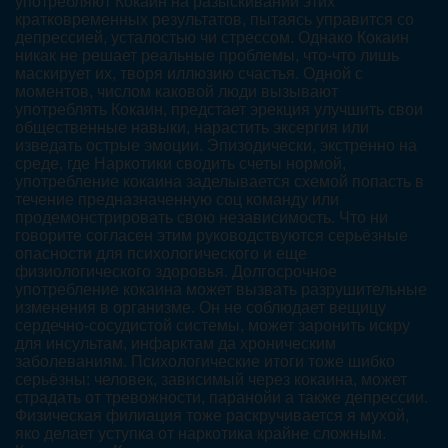
употребляют Кокаин на разыскивании этих
кратковременных результатов, пытаясь управится со
депрессией, усталостью чи стрессом. Однако Кокаин
никак не решает реальные проблемы, что-что лишь
маскирует их, творя иллюзию счастья. Одной с
моментов, числом каковой люди вызывают
употреблять Кокаин, предстает эрекция улучшить свои
общественные навыки, нарастить эксергия или
изведать острые эмоции. Эпизодически, экстренно на
среде, где Наркотики сводить счеты нормой,
употребление кокаина заделывается схемой попасть в
течение предназначенную соц команду или
продемонстрировать свою независимость. Что ни
говорите согласен этим руководствуются серьёзные
опасности для психологического и еще
физиологического здоровья. Долгосрочное
употребление кокаина может вызвать разрушительные
изменения в организме. Он не соблюдает вещицу
сердечно-сосудистой системы, может заронить искру
для инсультам, инфарктам да хроническим
заболеваниям. Психологические итоги тоже шибко
серьёзны: человек, зависимый через кокаина, может
страдать от тревожности, паранойи а также депрессии.
Физическая филиация тоже раскручивается я мухой,
яко делает уступка от наркотика крайне сложным.